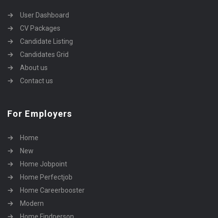
User Dashboard
CV Packages
Candidate Listing
Candidates Grid
About us
Contact us
For Employers
Home
New
Home Jobpoint
Home Perfectjob
Home Careerbooster
Modern
Home Findperson