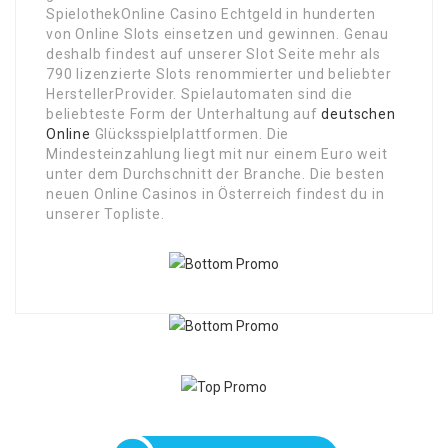
SpielothekOnline Casino Echtgeld in hunderten
von Online Slots einsetzen und gewinnen. Genau
deshalb findest auf unserer Slot Seite mehr als
790 lizenzierte Slots renommierter und beliebter
HerstellerProvider. Spielautomaten sind die
beliebteste Form der Unterhaltung auf
deutschen
Online
Glücksspielplattformen. Die
Mindesteinzahlung liegt mit nur einem Euro weit
unter dem Durchschnitt der Branche. Die besten
neuen Online Casinos in Österreich findest du in
unserer Topliste.