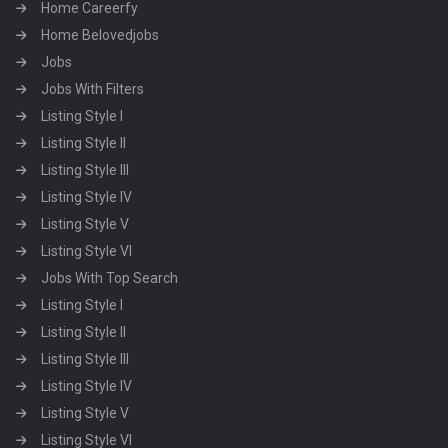
Home Careerfy
Home Belovedjobs
Jobs
Jobs With Filters
Listing Style I
Listing Style II
Listing Style III
Listing Style IV
Listing Style V
Listing Style VI
Jobs With Top Search
Listing Style I
Listing Style II
Listing Style III
Listing Style IV
Listing Style V
Listing Style VI