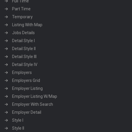
Full Time
Part Time
Temporary
Listing With Map
Jobs Details
Detail Style I
Detail Style II
Detail Style III
Detail Style IV
Employers
Employers Grid
Employer Listing
Employer Listing W/Map
Employer With Search
Employer Detail
Style I
Style II