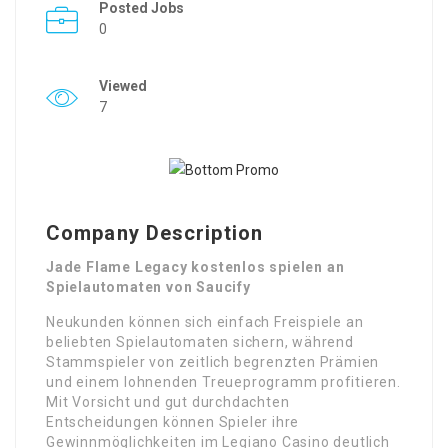
Posted Jobs
0
Viewed
7
Company Description
Jade Flame Legacy kostenlos spielen an
Spielautomaten von Saucify
Neukunden können sich einfach Freispiele an
beliebten Spielautomaten sichern, während
Stammspieler von zeitlich begrenzten Prämien
und einem lohnenden Treueprogramm profitieren.
Mit Vorsicht und gut durchdachten
Entscheidungen können Spieler ihre
Gewinnmöglichkeiten im Legiano Casino deutlich