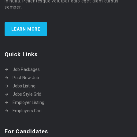
in nulla. Pellentesque volutpat odio eget diam cursus
semper.
LEARN MORE
Quick Links
Job Packages
Post New Job
Jobs Listing
Jobs Style Grid
Employer Listing
Employers Grid
For Candidates