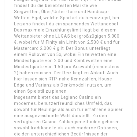
findest du die beliebtesten Märkte wie
Siegwetten, Über/Unter-Tore und Handicap-
Wetten. Egal, welche Sportart du bevorzugst, bei
Legiano findest du ein spannendes Wettangebot.
Das maximale Einzahlungslimit liegt bei diesem
Wettanbieter ohne LUGAS bei großzügigen 5.000
€, wobei für MiFinity ein Limit von 2.500 € und für
Mastercard 2.000 € gilt. Der Bonus unterliegt
einem Rollover von 5x, wobei Einzelwetten eine
Mindestquote von 2.00 und Kombiwetten eine
Mindestquote von 1.50 pro Auswahl (mindestens
2) haben müssen. Der Reiz liegt im Ablauf. Auch
hier lassen sich RTP-nahe Kennzahlen, House
Edge und Varianz als Denkmodell nutzen, um
einen Spielstil zu planen.
Insgesamt bietet das Legiano Casino ein
modernes, benutzerfreundliches Umfeld, das
sowohl für Neulinge als auch für erfahrene Spieler
eine ausgezeichnete Wahl darstellt. Zu den
verfügbaren Casino-Zahlungsmethoden gehören
sowohl traditionelle als auch moderne Optionen,
die den unterschiedlichen Bedürfnissen der