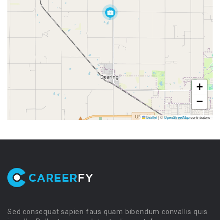
+
−
Leaflet
|
©
OpenStreetMap
contributors
Sed consequat sapien faus quam bibendum convallis quis