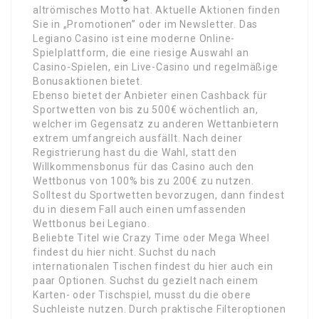
altrömisches Motto hat. Aktuelle Aktionen finden
Sie in „Promotionen” oder im Newsletter. Das
Legiano Casino ist eine moderne Online-
Spielplattform, die eine riesige Auswahl an
Casino-Spielen, ein Live-Casino und regelmäßige
Bonusaktionen bietet.
Ebenso bietet der Anbieter einen Cashback für
Sportwetten von bis zu 500€ wöchentlich an,
welcher im Gegensatz zu anderen Wettanbietern
extrem umfangreich ausfällt. Nach deiner
Registrierung hast du die Wahl, statt den
Willkommensbonus für das Casino auch den
Wettbonus von 100% bis zu 200€ zu nutzen.
Solltest du Sportwetten bevorzugen, dann findest
du in diesem Fall auch einen umfassenden
Wettbonus bei Legiano.
Beliebte Titel wie Crazy Time oder Mega Wheel
findest du hier nicht. Suchst du nach
internationalen Tischen findest du hier auch ein
paar Optionen. Suchst du gezielt nach einem
Karten- oder Tischspiel, musst du die obere
Suchleiste nutzen. Durch praktische Filteroptionen