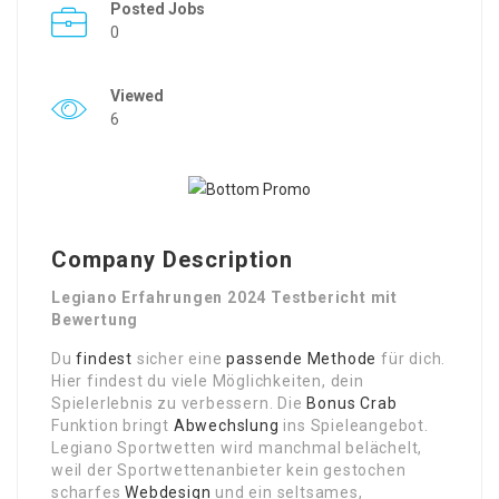
Posted Jobs
0
Viewed
6
Company Description
Legiano Erfahrungen 2024 Testbericht mit
Bewertung
Du
findest
sicher eine
passende Methode
für dich.
Hier findest du viele Möglichkeiten, dein
Spielerlebnis zu verbessern. Die
Bonus Crab
Funktion bringt
Abwechslung
ins Spieleangebot.
Legiano Sportwetten wird manchmal belächelt,
weil der Sportwettenanbieter kein gestochen
scharfes
Webdesign
und ein seltsames,