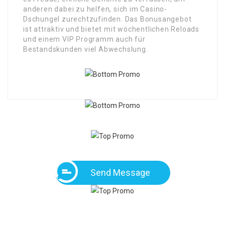
anderen dabei zu helfen, sich im Casino-
Dschungel zurechtzufinden. Das Bonusangebot
ist attraktiv und bietet mit wöchentlichen Reloads
und einem VIP Programm auch für
Bestandskunden viel Abwechslung.
Send Message