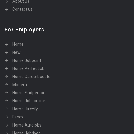
About us
Contact us
For Employers
Home
New
Home Jobpoint
Home Perfectjob
Home Careerbooster
Modern
Home Findperson
Home Jobsonline
Home Hireyfy
Fancy
Home Autojobs
Home Jobriver