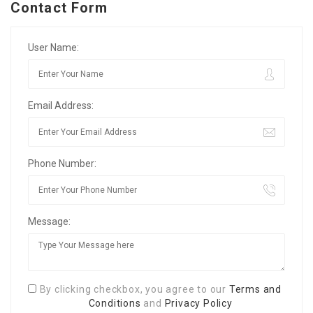
Contact Form
User Name:
Email Address:
Phone Number:
Message:
By clicking checkbox, you agree to our
Terms and
Conditions
and
Privacy Policy