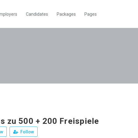
mployers
Candidates
Packages
Pages
s zu 500 + 200 Freispiele
ew
Follow