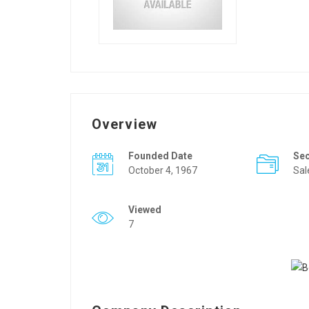
Overview
Founded Date
Se
October 4, 1967
Sal
Viewed
7