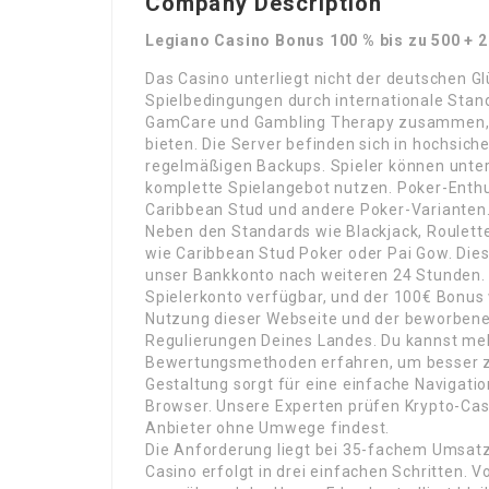
Company Description
Legiano Casino Bonus 100 % bis zu 500 + 
Das Casino unterliegt nicht der deutschen Gl
Spielbedingungen durch internationale Stand
GamCare und Gambling Therapy zusammen,
bieten. Die Server befinden sich in hochsic
regelmäßigen Backups. Spieler können unter
komplette Spielangebot nutzen. Poker-Enth
Caribbean Stud und andere Poker-Varianten
Neben den Standards wie Blackjack, Roulette
wie Caribbean Stud Poker oder Pai Gow. Die
unser Bankkonto nach weiteren 24 Stunden.
Spielerkonto verfügbar, und der 100€ Bonus 
Nutzung dieser Webseite und der beworbene
Regulierungen Deines Landes. Du kannst me
Bewertungsmethoden erfahren, um besser zu 
Gestaltung sorgt für eine einfache Navigati
Browser. Unsere Experten prüfen Krypto-Casi
Anbieter ohne Umwege findest.
Die Anforderung liegt bei 35-fachem Umsatz
Casino erfolgt in drei einfachen Schritten. V