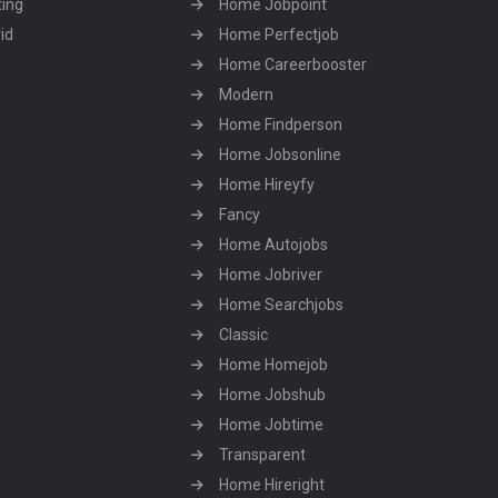
ting
Home Jobpoint
id
Home Perfectjob
Home Careerbooster
Modern
Home Findperson
Home Jobsonline
Home Hireyfy
Fancy
Home Autojobs
Home Jobriver
Home Searchjobs
Classic
Home Homejob
Home Jobshub
Home Jobtime
Transparent
Home Hireright