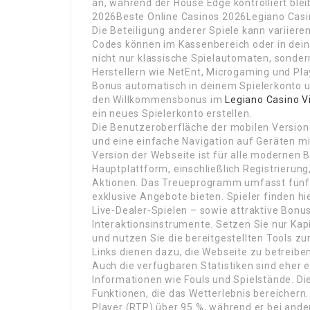
an, während der House Edge kontrolliert blei
2026Beste Online Casinos 2026Legiano Cas
Die Beteiligung anderer Spiele kann variiere
Codes können im Kassenbereich oder in dein
nicht nur klassische Spielautomaten, sonde
Herstellern wie NetEnt, Microgaming und Pla
Bonus automatisch in deinem Spielerkonto u
den Willkommensbonus im
Legiano Casino V
ein neues Spielerkonto erstellen.
Die Benutzeroberfläche der mobilen Version 
und eine einfache Navigation auf Geräten mi
Version der Webseite ist für alle modernen B
Hauptplattform, einschließlich Registrierun
Aktionen. Das Treueprogramm umfasst fünf S
exklusive Angebote bieten. Spieler finden hie
Live-Dealer-Spielen – sowie attraktive Bon
Interaktionsinstrumente. Setzen Sie nur Kap
und nutzen Sie die bereitgestellten Tools zu
Links dienen dazu, die Webseite zu betreiben
Auch die verfügbaren Statistiken sind eher 
Informationen wie Fouls und Spielstände. Di
Funktionen, die das Wetterlebnis bereichern.
Player (RTP) über 95 %, während er bei ande