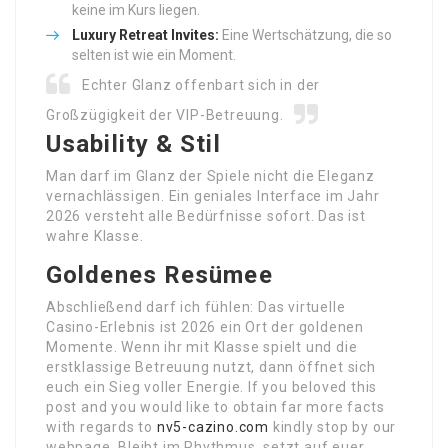
keine im Kurs liegen.
Luxury Retreat Invites:
Eine Wertschätzung, die so
selten ist wie ein Moment.
Echter Glanz offenbart sich in der
Großzügigkeit der VIP-Betreuung.
Usability & Stil
Man darf im Glanz der Spiele nicht die Eleganz
vernachlässigen. Ein geniales Interface im Jahr
2026 versteht alle Bedürfnisse sofort. Das ist
wahre Klasse.
Goldenes Resümee
Abschließend darf ich fühlen: Das virtuelle
Casino-Erlebnis ist 2026 ein Ort der goldenen
Momente. Wenn ihr mit Klasse spielt und die
erstklassige Betreuung nutzt, dann öffnet sich
euch ein Sieg voller Energie. If you beloved this
post and you would like to obtain far more facts
with regards to
nv5-cazino.com
kindly stop by our
webpage. Bleibt im Rhythmus, setzt auf euer