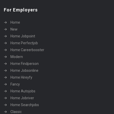
For Employers
Home
New
Home Jobpoint
Home Perfectjob
Home Careerbooster
Modern
Home Findperson
Home Jobsonline
Home Hireyfy
Fancy
Home Autojobs
Home Jobriver
Home Searchjobs
Classic