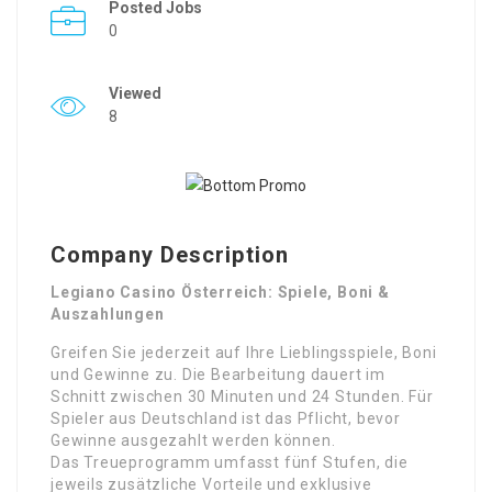
Posted Jobs
0
Viewed
8
Company Description
Legiano Casino Österreich: Spiele, Boni &
Auszahlungen
Greifen Sie jederzeit auf Ihre Lieblingsspiele, Boni
und Gewinne zu. Die Bearbeitung dauert im
Schnitt zwischen 30 Minuten und 24 Stunden. Für
Spieler aus Deutschland ist das Pflicht, bevor
Gewinne ausgezahlt werden können.
Das Treueprogramm umfasst fünf Stufen, die
jeweils zusätzliche Vorteile und exklusive