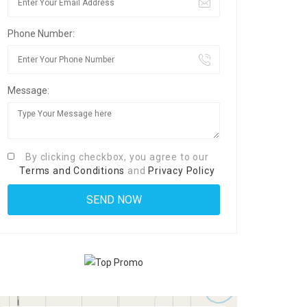
Phone Number:
Message:
By clicking checkbox, you agree to our
Terms and Conditions
and
Privacy Policy