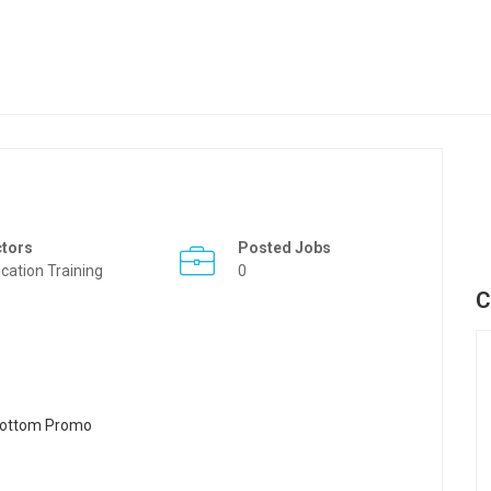
ctors
Posted Jobs
cation Training
0
C