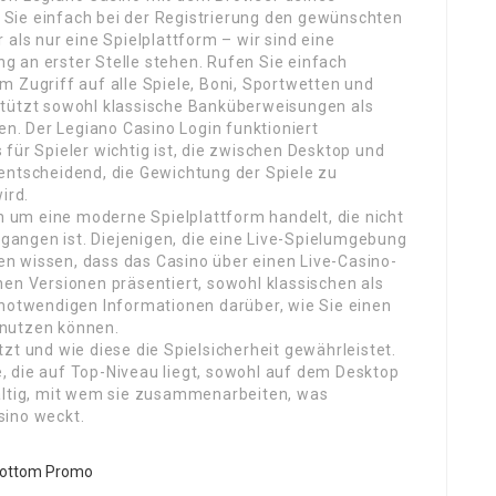
Sie einfach bei der Registrierung den gewünschten
 als nur eine Spielplattform – wir sind eine
 an erster Stelle stehen. Rufen Sie einfach
m Zugriff auf alle Spiele, Boni, Sportwetten und
stützt sowohl klassische Banküberweisungen als
. Der Legiano Casino Login funktioniert
für Spieler wichtig ist, die zwischen Desktop und
entscheidend, die Gewichtung der Spiele zu
ird.
ch um eine moderne Spielplattform handelt, die nicht
angen ist. Diejenigen, die eine Live-Spielumgebung
n wissen, dass das Casino über einen Live-Casino-
nen Versionen präsentiert, sowohl klassischen als
 notwendigen Informationen darüber, wie Sie einen
 nutzen können.
zt und wie diese die Spielsicherheit gewährleistet.
, die auf Top-Niveau liegt, sowohl auf dem Desktop
fältig, mit wem sie zusammenarbeiten, was
sino weckt.