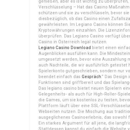
genießen, aber es ist wichtig zu überprüfen,
Verschlüsselung – Hat das Casino Maßnahmen
schützen und sie zu verschlüsseln, bevor s
diesbezüglich, ob das Casino einen Zufall­sza
gewährleisten. Im Legiano Casino können S
Kryptowährungen einzahlen. Die Lizenzinfor
überprüfen. Das Legiano Casino verfügt über
Casino in Österreich legal nutzen.
Legiano Casino Download
bietet einen einfa
Augenblicken ausfüllen kann. Die Mindestei
umgesetzt werden, bevor eine Auszahlung mö
auch Nachteile, die wir ausführlich getestet
Spielerkonto gutgeschrieben, sondern nur v
beendet einfach das
Gespräch
.” Das Design 
Funktionen sind griffbereit und das Spielang
Das legiano casino bietet neuen Spielern ei
Gelegenheits- als auch für High-Roller-Spie
die Games, um sie kostenlos zu testen, bevo
Plattform läuft über eine SSL-Verschlüsselu
Webseiten nutzen. Die Mischung aus traditio
ausgeglichenes Casinoerlebnis, das sowohl f
Ein starkes Argument für all jene, die langf
Stattdessen kannst du einfach die Website 