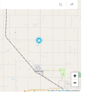
+
−
Leaflet
|
©
OpenStreetMap
contributors