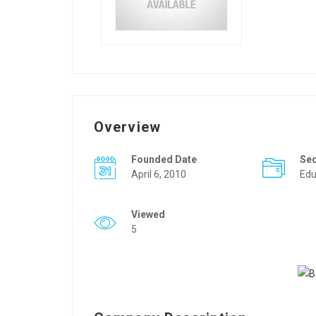
Overview
Founded Date
Se
April 6, 2010
Edu
Viewed
5