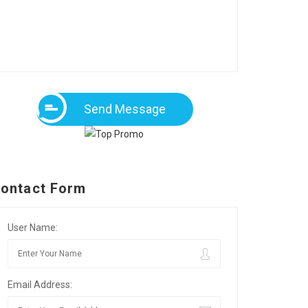
Send Message
ontact Form
User Name:
Email Address: