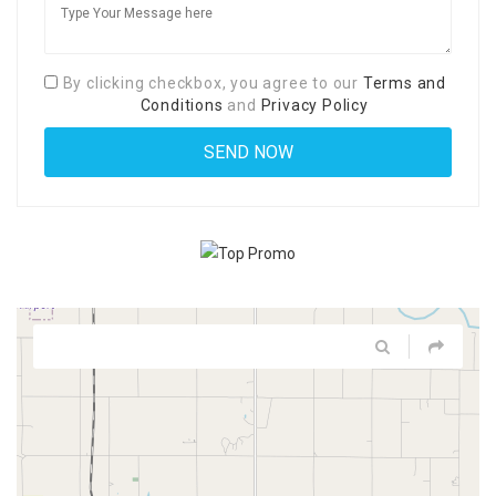
By clicking checkbox, you agree to our
Terms and
Conditions
and
Privacy Policy