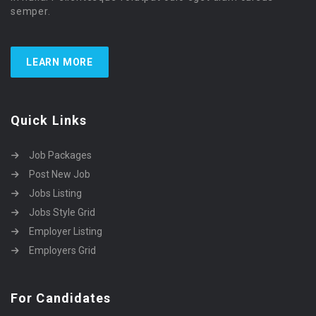
semper.
LEARN MORE
Quick Links
Job Packages
Post New Job
Jobs Listing
Jobs Style Grid
Employer Listing
Employers Grid
For Candidates