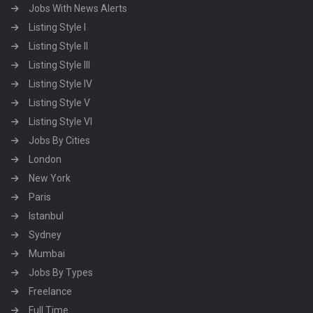
Jobs With News Alerts
Listing Style I
Listing Style II
Listing Style III
Listing Style IV
Listing Style V
Listing Style VI
Jobs By Cities
London
New York
Paris
Istanbul
Sydney
Mumbai
Jobs By Types
Freelance
Full Time