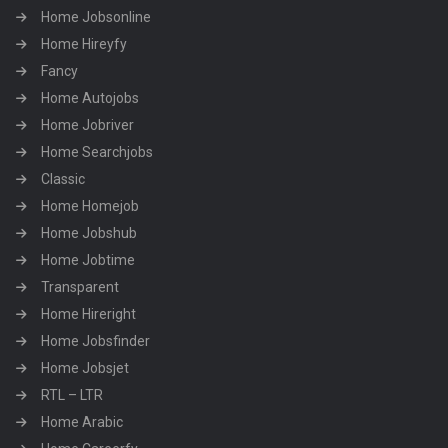
Home Jobsonline
Home Hireyfy
Fancy
Home Autojobs
Home Jobriver
Home Searchjobs
Classic
Home Homejob
Home Jobshub
Home Jobtime
Transparent
Home Hireright
Home Jobsfinder
Home Jobsjet
RTL – LTR
Home Arabic