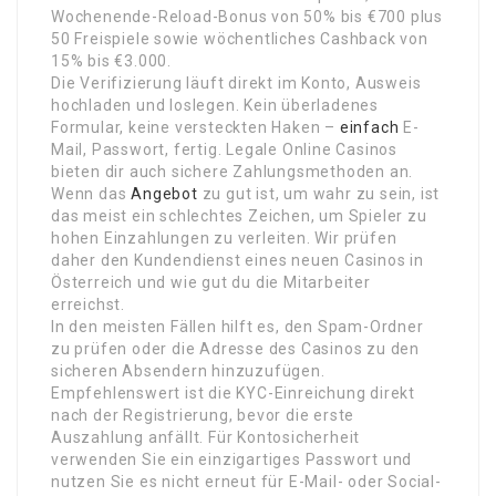
Wochenende-Reload-Bonus von 50% bis €700 plus
50 Freispiele sowie wöchentliches Cashback von
15% bis €3.000.
Die Verifizierung läuft direkt im Konto, Ausweis
hochladen und loslegen. Kein überladenes
Formular, keine versteckten Haken –
einfach
E-
Mail, Passwort, fertig. Legale Online Casinos
bieten dir auch sichere Zahlungsmethoden an.
Wenn das
Angebot
zu gut ist, um wahr zu sein, ist
das meist ein schlechtes Zeichen, um Spieler zu
hohen Einzahlungen zu verleiten. Wir prüfen
daher den Kundendienst eines neuen Casinos in
Österreich und wie gut du die Mitarbeiter
erreichst.
In den meisten Fällen hilft es, den Spam-Ordner
zu prüfen oder die Adresse des Casinos zu den
sicheren Absendern hinzuzufügen.
Empfehlenswert ist die KYC-Einreichung direkt
nach der Registrierung, bevor die erste
Auszahlung anfällt. Für Kontosicherheit
verwenden Sie ein einzigartiges Passwort und
nutzen Sie es nicht erneut für E-Mail- oder Social-