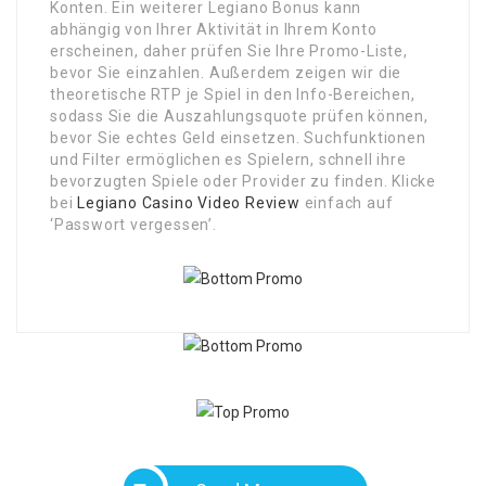
Konten. Ein weiterer Legiano Bonus kann
abhängig von Ihrer Aktivität in Ihrem Konto
erscheinen, daher prüfen Sie Ihre Promo-Liste,
bevor Sie einzahlen. Außerdem zeigen wir die
theoretische RTP je Spiel in den Info-Bereichen,
sodass Sie die Auszahlungsquote prüfen können,
bevor Sie echtes Geld einsetzen. Suchfunktionen
und Filter ermöglichen es Spielern, schnell ihre
bevorzugten Spiele oder Provider zu finden. Klicke
bei
Legiano Casino Video Review
einfach auf
‘Passwort vergessen’.