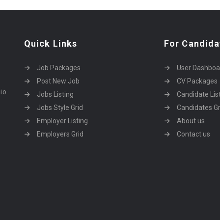
Quick Links
For Candida
Job Packages
User Dashboa
Post New Job
CV Packages
dio
Jobs Listing
Candidate Lis
Jobs Style Grid
Candidates Gr
Employer Listing
About us
Employers Grid
Contact us