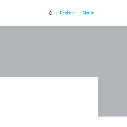
0
Register
Sign In