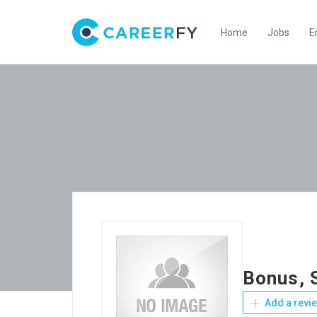
Home
Jobs
E
Bonus, 
Add a revi