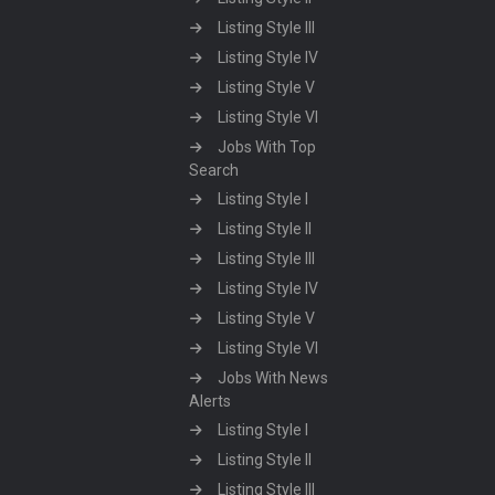
Listing Style III
Listing Style IV
Listing Style V
Listing Style VI
Jobs With Top
Search
Listing Style I
Listing Style II
Listing Style III
Listing Style IV
Listing Style V
Listing Style VI
Jobs With News
Alerts
Listing Style I
Listing Style II
Listing Style III