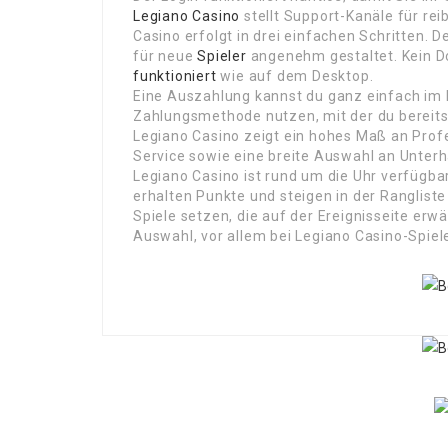
Legiano Casino
stellt Support-Kanäle für re
Casino erfolgt in drei einfachen Schritten. D
für neue
Spieler
angenehm gestaltet. Kein Do
funktioniert
wie auf dem Desktop.
Eine Auszahlung kannst du ganz einfach im 
Zahlungsmethode nutzen, mit der du bereits
Legiano Casino zeigt ein hohes Maß an Profe
Service sowie eine breite Auswahl an Unter
Legiano Casino ist rund um die Uhr verfügba
erhalten Punkte und steigen in der Ranglist
Spiele setzen, die auf der Ereignisseite er
Auswahl, vor allem bei Legiano Casino-Spiele, 