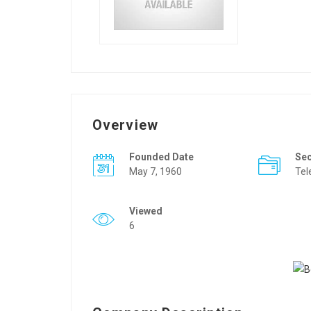
Overview
Founded Date
Se
May 7, 1960
Tel
Viewed
6