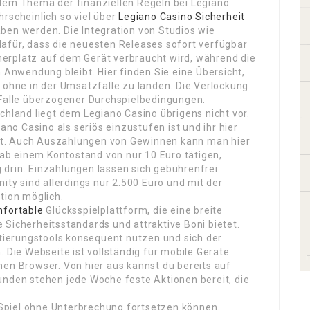
dem Thema der finanziellen Regeln bei Legiano.
rscheinlich so viel über
Legiano Casino Sicherheit
ben werden. Die Integration von Studios wie
afür, dass die neuesten Releases sofort verfügbar
icherplatz auf dem Gerät verbraucht wird, während die
n Anwendung bleibt. Hier finden Sie eine Übersicht,
, ohne in der Umsatzfalle zu landen. Die Verlockung
 Falle überzogener Durchspielbedingungen.
chland liegt dem Legiano Casino übrigens nicht vor.
iano Casino als seriös einzustufen ist und ihr hier
nt. Auch Auszahlungen von Gewinnen kann man hier
b einem Kontostand von nur 10 Euro tätigen,
drin. Einzahlungen lassen sich gebührenfrei
ity sind allerdings nur 2.500 Euro und mit der
tion möglich.
fortable
Glücksspielplattform, die eine breite
 Sicherheitsstandards und attraktive Boni bietet.
itierungstools konsequent nutzen und sich der
. Die Webseite ist vollständig für mobile Geräte
nen Browser. Von hier aus kannst du bereits auf
unden stehen jede Woche feste Aktionen bereit, die
r Spiel ohne Unterbrechung fortsetzen können.