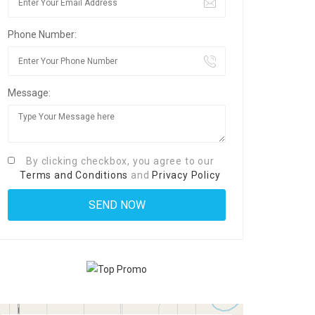
Phone Number:
Message:
By clicking checkbox, you agree to our
Terms and Conditions
and
Privacy Policy