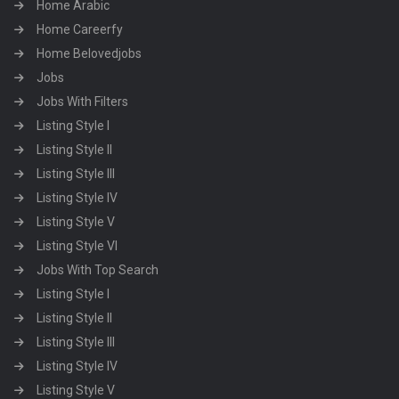
Home Arabic
Home Careerfy
Home Belovedjobs
Jobs
Jobs With Filters
Listing Style I
Listing Style II
Listing Style III
Listing Style IV
Listing Style V
Listing Style VI
Jobs With Top Search
Listing Style I
Listing Style II
Listing Style III
Listing Style IV
Listing Style V