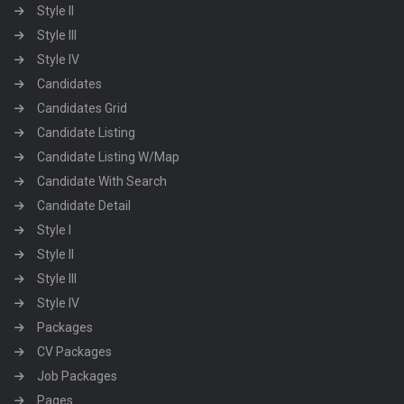
Style II
Style III
Style IV
Candidates
Candidates Grid
Candidate Listing
Candidate Listing W/Map
Candidate With Search
Candidate Detail
Style I
Style II
Style III
Style IV
Packages
CV Packages
Job Packages
Pages