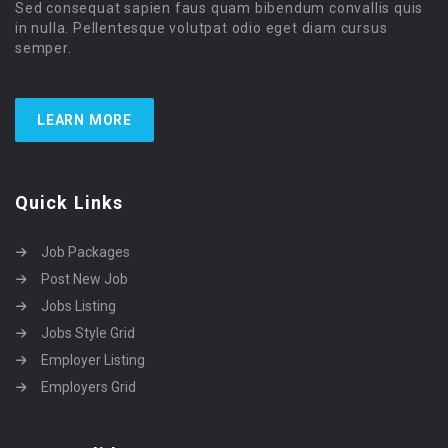
Sed consequat sapien faus quam bibendum convallis quis
in nulla. Pellentesque volutpat odio eget diam cursus
semper.
LEARN MORE
Quick Links
Job Packages
Post New Job
Jobs Listing
Jobs Style Grid
Employer Listing
Employers Grid