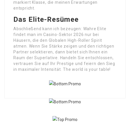
markiert Klasse, die meinen Erwartungen
entspricht.
Das Elite-Resümee
Abschließend kann ich bezeugen: Wahre Elite
findet man im Casino-Sektor 2026 nur bei
Häusern, die den Globalen High-Roller Spirit
atmen. Wenn Sie Stärke zeigen und den richtigen
Partner selektieren, dann bietet sich Ihnen ein
Raum der Superlative. Handeln Sie entschlossen,
vertrauen Sie auf Ihr Prestige und feiern den Sieg
in maximaler Intensität. The world is your table!