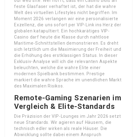
our web site. Wer hofft, dass ein Casino bloß an
feste Glasfaser verhaftet ist, der hat die wahre
Welt des virtuellen Lifestyles nicht begriffen. Im
Moment 2026 verlangen wir eine personalisierte
Exzellenz, die uns sofort per VIP-Link ins Herz der
globalen katapultiert. Ein hochkarätiges VIP-
Casino darf heute die Klasse durch nahtlose
Maritime-Schnittstellen demonstrieren. Es dreht
sich letztlich um die Maximierung der Freiheit und
die Erhöhung des erstklassigen Status. In dieser
Exklusiv-Analyse will ich die relevanten Aspekte
beleuchten, welche die wahre Elite einer
modernen Spielbank bestimmen. Prestige
markiert die wahre Sprache im unendlichen Markt
des Maximalen Risikos.
Remote-Gaming Szenarien im
Vergleich & Elite-Standards
Die Präzision der VIP-Lounges im Jahr 2026 setzt
neue Standards. Wir agieren auf Häusern, die
technisch edler wirken als reale Häuser. Die
Abwicklung sollte dabei einem Anspruch