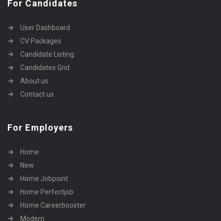
For Candidates
User Dashboard
CV Packages
Candidate Listing
Candidates Grid
About us
Contact us
For Employers
Home
New
Home Jobpoint
Home Perfectjob
Home Careerbooster
Modern