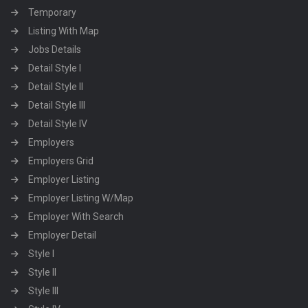
Temporary
Listing With Map
Jobs Details
Detail Style I
Detail Style II
Detail Style III
Detail Style IV
Employers
Employers Grid
Employer Listing
Employer Listing W/Map
Employer With Search
Employer Detail
Style I
Style II
Style III