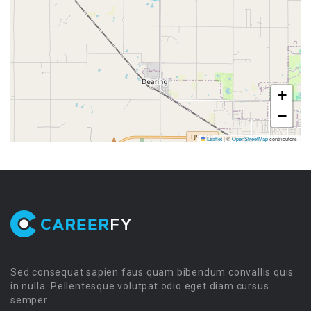
+
−
Leaflet
|
©
OpenStreetMap
contributors
Sed consequat sapien faus quam bibendum convallis quis
in nulla. Pellentesque volutpat odio eget diam cursus
semper.