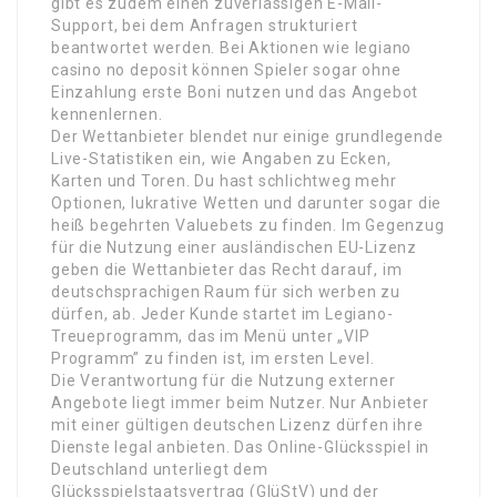
gibt es zudem einen zuverlässigen E-Mail-
Support, bei dem Anfragen strukturiert
beantwortet werden. Bei Aktionen wie legiano
casino no deposit können Spieler sogar ohne
Einzahlung erste Boni nutzen und das Angebot
kennenlernen.
Der Wettanbieter blendet nur einige grundlegende
Live-Statistiken ein, wie Angaben zu Ecken,
Karten und Toren. Du hast schlichtweg mehr
Optionen, lukrative Wetten und darunter sogar die
heiß begehrten Valuebets zu finden. Im Gegenzug
für die Nutzung einer ausländischen EU-Lizenz
geben die Wettanbieter das Recht darauf, im
deutschsprachigen Raum für sich werben zu
dürfen, ab. Jeder Kunde startet im Legiano-
Treueprogramm, das im Menü unter „VIP
Programm” zu finden ist, im ersten Level.
Die Verantwortung für die Nutzung externer
Angebote liegt immer beim Nutzer. Nur Anbieter
mit einer gültigen deutschen Lizenz dürfen ihre
Dienste legal anbieten. Das Online-Glücksspiel in
Deutschland unterliegt dem
Glücksspielstaatsvertrag (GlüStV) und der