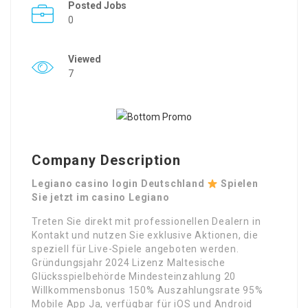
Posted Jobs
0
Viewed
7
Company Description
Legiano casino login Deutschland
Spielen
Sie jetzt im casino Legiano
Treten Sie direkt mit professionellen Dealern in
Kontakt und nutzen Sie exklusive Aktionen, die
speziell für Live-Spiele angeboten werden.
Gründungsjahr 2024 Lizenz Maltesische
Glücksspielbehörde Mindesteinzahlung 20
Willkommensbonus 150% Auszahlungsrate 95%
Mobile App Ja, verfügbar für iOS und Android