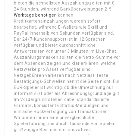
bieten die schnellsten Auszahlungszeiten mit 0-
24 Stunden, während Banküberweisungen 2-5
Werktage benötigen
können.
Kreditkarteneinzahlungen werden sofort
bearbeitet, während E-Wallets wie Skrill und
PayPal innerhalb von Sekunden verfügbar sind.
Der 24/7-Kundensupport ist in 12 Sprachen
verfügbar und bietet durchschnittliche
Antwortzeiten von unter 3 Minuten im Live-Chat.
Auszahlungsmasken sollten die Netto-Summe vor
dem Absenden zeigen und klar erklären, welche
Netzwerke pro Asset verfügbar sind.
Netzgebühren variieren nach Netzlast; feste
Bestätigungs-Schwellen nennt die Seite nicht. Für
EUR-Spieler ist wichtig, ob die Umrechnung nur
informativ ist oder als Abrechnungsgrundlage gilt.
Im Vordergrund stehen dabei standardisierte
Formate, konsistente Status-Meldungen und
einfache Rückverfolgung von Transaktionen.
Wir bieten Ihnen eine unvergleichliche
Spielerfahrung, die durch Tausende von Spielen,
großzügige Boni und ein innovatives