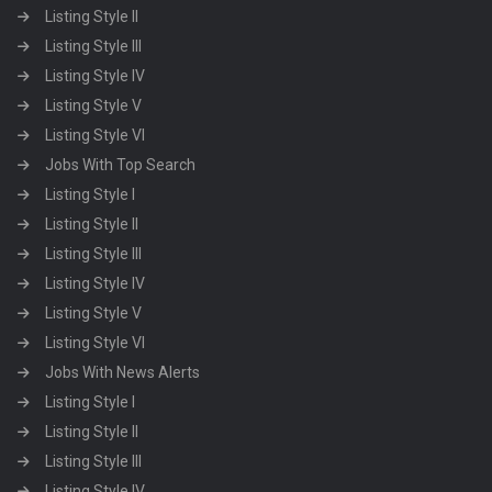
Listing Style II
Listing Style III
Listing Style IV
Listing Style V
Listing Style VI
Jobs With Top Search
Listing Style I
Listing Style II
Listing Style III
Listing Style IV
Listing Style V
Listing Style VI
Jobs With News Alerts
Listing Style I
Listing Style II
Listing Style III
Listing Style IV