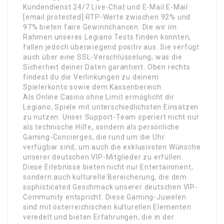
Kundendienst 24/7 Live-Chat und E-Mail E-Mail
[email protected] RTP-Werte zwischen 92% und
97% bieten faire Gewinnchancen. Die wir im
Rahmen unseres Legiano Tests finden konnten,
fallen jedoch überwiegend positiv aus. Sie verfügt
auch über eine SSL-Verschlüsselung, was die
Sicherheit deiner Daten garantiert. Oben rechts
findest du die Verlinkungen zu deinem
Spielerkonto sowie dem Kassenbereich.
Als Online Casino ohne Limit ermöglicht dir
Legiano, Spiele mit unterschiedlichsten Einsätzen
zu nutzen. Unser Support-Team operiert nicht nur
als technische Hilfe, sondern als persönliche
Gaming-Concierges, die rund um die Uhr
verfügbar sind, um auch die exklusivsten Wünsche
unserer deutschen VIP-Mitglieder zu erfüllen.
Diese Erlebnisse bieten nicht nur Entertainment,
sondern auch kulturelle Bereicherung, die dem
sophisticated Geschmack unserer deutschen VIP-
Community entspricht. Diese Gaming-Juwelen
sind mit österreichischen kulturellen Elementen
veredelt und bieten Erfahrungen, die in der