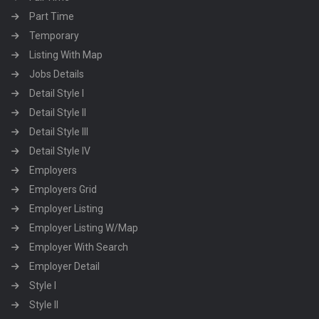
Part Time
Temporary
Listing With Map
Jobs Details
Detail Style I
Detail Style II
Detail Style III
Detail Style IV
Employers
Employers Grid
Employer Listing
Employer Listing W/Map
Employer With Search
Employer Detail
Style I
Style II