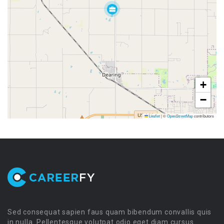
+
−
Leaflet
|
©
OpenStreetMap
contributors
Sed consequat sapien faus quam bibendum convallis quis
in nulla. Pellentesque volutpat odio eget diam cursus