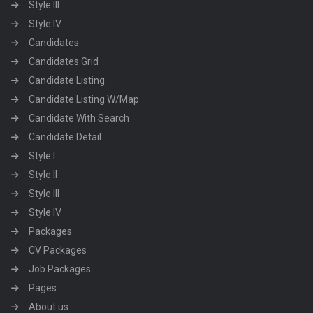
Style III
Style IV
Candidates
Candidates Grid
Candidate Listing
Candidate Listing W/Map
Candidate With Search
Candidate Detail
Style I
Style II
Style III
Style IV
Packages
CV Packages
Job Packages
Pages
About us