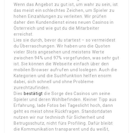
Wenn das Angebot zu gut ist, um wahr zu sein, ist
das meist ein schlechtes Zeichen, um Spieler zu
hohen Einzahlungen zu verleiten. Wir prüfen
daher den Kundendienst eines neuen Casinos in
Österreich und wie gut du die Mitarbeiter
erreichst.
Lies sie durch, bevor du startest – so vermeidest
du Überraschungen. Wir haben uns die Quoten
vieler Slots angesehen und meistens Werte
zwischen 94% und 97% vorgefunden, was sehr gut
ist. Sie können die Webseite einfach über den
mobilen Browser aufrufen und loslegen. Auch die
Kategorien und die Suchfunktion helfen enorm
dabei, sich schnell und ohne Probleme
zurechtzufinden.
Dies
bestätigt
die Sorge des Casinos um seine
Spieler und deren Wohlbefinden. Kleiner Tipp aus
Erfahrung, lade Fotos bei Tageslicht hoch, dann
geht es meist ohne Rückfragen. Standortdaten
nutzen wir nur technisch für Sicherheit und
Betrugsschutz, nicht fürs Profiling. Dafür bleibt
die Kommunikation transparent und du weißt,