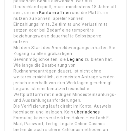
passenden Bonus auswählen. Wer aus
Deutschland spielt, muss mindestens 18 Jahre alt
sein, um ein
Konto eröffnen
und die Plattform
nutzen zu können. Spieler können
Einzahlungslimits, Zeitlimits und Verlustlimits
setzen oder bei Bedarf eine temporäre
beziehungsweise dauerhafte Selbstsperre
nutzen.
Mit dem Start des Anmeldevorgangs erhalten Sie
Zugang zu allen großartigen
Gewinnmöglichkeiten, die
Legiano
zu bieten hat.
Wie lange die Bearbeitung von
Rücknahmeanträgen dauert, ist nicht ohne
weiteres ersichtlich; die meisten Anträge werden
jedoch innerhalb von drei Werktagen genehmigt.
Legiano ist eine benutzerfreundliche
Wettplattform mit niedrigen Mindesteinzahlungs-
und Auszahlungsanforderungen.
Die Verifizierung läuft direkt im Konto, Ausweis
hochladen und loslegen. Kein
überladenes
Formular, keine versteckten Haken – einfach E-
Mail, Passwort, fertig. Legale Online Casinos
bieten dir auch sichere Zahlungsmethoden an.