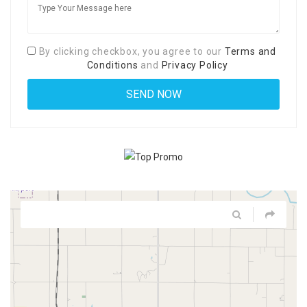
By clicking checkbox, you agree to our
Terms and
Conditions
and
Privacy Policy