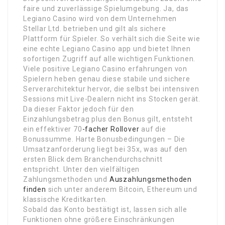
faire und zuverlässige Spielumgebung. Ja, das
Legiano Casino wird von dem Unternehmen
Stellar Ltd. betrieben und gilt als sichere
Plattform für Spieler. So verhält sich die Seite wie
eine echte Legiano Casino app und bietet Ihnen
sofortigen Zugriff auf alle wichtigen Funktionen.
Viele positive Legiano Casino erfahrungen von
Spielern heben genau diese stabile und sichere
Serverarchitektur hervor, die selbst bei intensiven
Sessions mit Live-Dealern nicht ins Stocken gerät.
Da dieser Faktor jedoch für den
Einzahlungsbetrag plus den Bonus gilt, entsteht
ein effektiver 70
-facher Rollover
auf die
Bonussumme. Harte Bonusbedingungen – Die
Umsatzanforderung liegt bei 35x, was auf den
ersten Blick dem Branchendurchschnitt
entspricht. Unter den vielfältigen
Zahlungsmethoden und
Auszahlungsmethoden
finden
sich unter anderem Bitcoin, Ethereum und
klassische Kreditkarten.
Sobald das Konto bestätigt ist, lassen sich alle
Funktionen ohne größere Einschränkungen