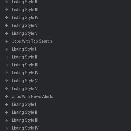
Listing Style II
Listing Style III
Listing Style IV
Listing Style V
Listing Style VI
Jobs With Top Search
Listing Style I
Listing Style II
Listing Style III
Listing Style IV
Listing Style V
Listing Style VI
Jobs With News Alerts
Listing Style I
Listing Style II
Listing Style III
Listing Style IV