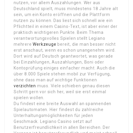
nutzen, vor allem Auszahlungen. Wer aus
Deutschland spielt, muss mindestens 18 Jahre alt
sein, um ein Konto eröffnen und die Plattform
nutzen zu können. Das liest sich schnell wie ein
Pflichtteil in einem Casino-Text, ist aber einer der
praktisch wichtigeren Punkte. Beim Thema
verantwortungsvolles Spielen stellt Legiano
mehrere
Werkzeuge
bereit, die man besser nicht
erst anschaut, wenn es schon unangenehm wird.
Dort wird auf Deutsch geantwortet, was gerade
bei Einzahlungen, Auszahlungen, Boni oder
Kontoprüfung einiges einfacher macht. Auch die
über 8.000 Spiele stehen mobil zur Verfügung,
ohne dass man auf wichtige Funktionen
verzichten
muss. Viele schieben genau diesen
Schritt gern vor sich her, weil sie erst einmal
spielen wollen.
Du findest eine breite Auswahl an spannenden
Spielautomaten. Hier findest du zahlreiche
Unterhaltungsmöglichkeiten für jeden
Geschmack. Legiano Casino setzt auf
Benutzerfreundlichkeit in allen Bereichen. Der