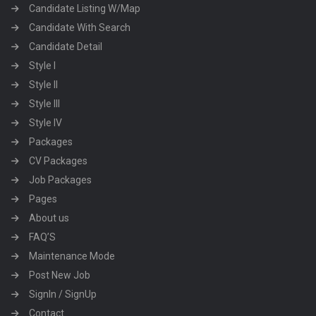
Candidate Listing W/Map
Candidate With Search
Candidate Detail
Style I
Style II
Style III
Style IV
Packages
CV Packages
Job Packages
Pages
About us
FAQ’S
Maintenance Mode
Post New Job
SignIn / SignUp
Contact