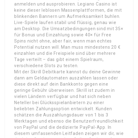
anmelden und ausprobieren. Legiano Casino ist
keine dieser leblosen Massenplattformen, die mit
blinkenden Bannern um Aufmerksamkeit buhlen.
Live-Spiele laufen stabil und flüssig, genau wie
am Desktop. Die Umsatzbedingungen sind mit 35×
für Bonus und Einzahlung sowie 40× für Free
Spins nicht ohne, aber fair, wenn man echtes
Potential nutzen will. Man muss mindestens 20 €
einzahlen und die Freispiele sind über mehrere
Tage verteilt – das gibt einem Spielraum,
verschiedene Slots zu testen.
Mit der Skrill Debitkarte kannst du deine Gewinne
dann am Geldautomaten auszahlen lassen oder
diese direkt auf dein Bankkonto gegen eine
geringe Gebühr überweisen. Skrill ist zudem in
vielen Ländern verfügbar und hat sich neben
Neteller bei Glücksspielanbietern zu einer
beliebten Zahlungsoption entwickelt. Kunden
schätzen die Auszahlungsdauer von 1 bis 3
Werktagen und ebenso die Benutzerfreundlichkeit
von PayPal und die dedizierte PayPal-App. In
diesem umfassenden Leitfaden zeigen wir dir, wie