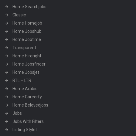
Home Searchjobs
Classic
Home Homejob
Home Jobshub
Home Jobtime
Transparent
Home Hireright
Home Jobsfinder
Home Jobsjet
RTL – LTR
Home Arabic
Home Careerfy
Home Belovedjobs
Jobs
Jobs With Filters
Listing Style I