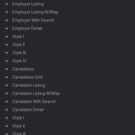
Employer Listing
Employer Listing W/Map
Employer With Search
Employer Detail
Style I
Style II
Style III
Style IV
Candidates
Candidates Grid
Candidate Listing
Candidate Listing W/Map
Candidate With Search
Candidate Detail
Style I
Style II
Style III