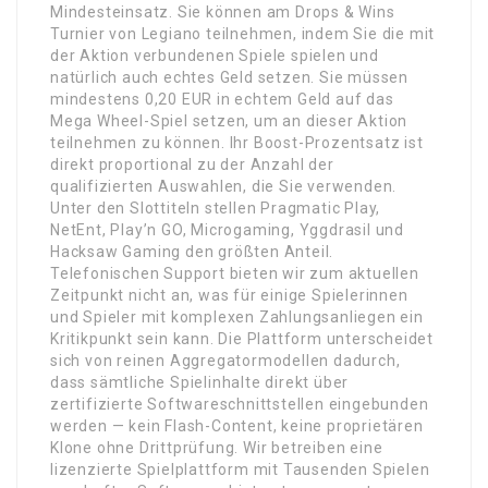
Mindesteinsatz. Sie können am Drops & Wins
Turnier von Legiano teilnehmen, indem Sie die mit
der Aktion verbundenen Spiele spielen und
natürlich auch echtes Geld setzen. Sie müssen
mindestens 0,20 EUR in echtem Geld auf das
Mega Wheel-Spiel setzen, um an dieser Aktion
teilnehmen zu können. Ihr Boost-Prozentsatz ist
direkt proportional zu der Anzahl der
qualifizierten Auswahlen, die Sie verwenden.
Unter den Slottiteln stellen Pragmatic Play,
NetEnt, Play’n GO, Microgaming, Yggdrasil und
Hacksaw Gaming den größten Anteil.
Telefonischen Support bieten wir zum aktuellen
Zeitpunkt nicht an, was für einige Spielerinnen
und Spieler mit komplexen Zahlungsanliegen ein
Kritikpunkt sein kann. Die Plattform unterscheidet
sich von reinen Aggregatormodellen dadurch,
dass sämtliche Spielinhalte direkt über
zertifizierte Softwareschnittstellen eingebunden
werden — kein Flash-Content, keine proprietären
Klone ohne Drittprüfung. Wir betreiben eine
lizenzierte Spielplattform mit Tausenden Spielen