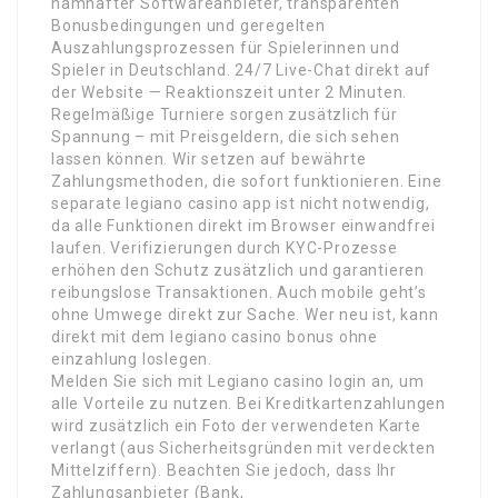
namhafter Softwareanbieter, transparenten
Bonusbedingungen und geregelten
Auszahlungsprozessen für Spielerinnen und
Spieler in Deutschland. 24/7 Live-Chat direkt auf
der Website — Reaktionszeit unter 2 Minuten.
Regelmäßige Turniere sorgen zusätzlich für
Spannung – mit Preisgeldern, die sich sehen
lassen können. Wir setzen auf bewährte
Zahlungsmethoden, die sofort funktionieren. Eine
separate legiano casino app ist nicht notwendig,
da alle Funktionen direkt im Browser einwandfrei
laufen. Verifizierungen durch KYC-Prozesse
erhöhen den Schutz zusätzlich und garantieren
reibungslose Transaktionen. Auch mobile geht’s
ohne Umwege direkt zur Sache. Wer neu ist, kann
direkt mit dem legiano casino bonus ohne
einzahlung loslegen.
Melden Sie sich mit Legiano casino login an, um
alle Vorteile zu nutzen. Bei Kreditkartenzahlungen
wird zusätzlich ein Foto der verwendeten Karte
verlangt (aus Sicherheitsgründen mit verdeckten
Mittelziffern). Beachten Sie jedoch, dass Ihr
Zahlungsanbieter (Bank,