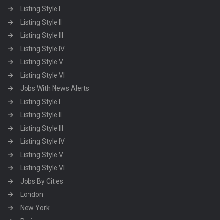
Listing Style I
Listing Style II
Listing Style III
Listing Style IV
Listing Style V
Listing Style VI
Jobs With News Alerts
Listing Style I
Listing Style II
Listing Style III
Listing Style IV
Listing Style V
Listing Style VI
Jobs By Cities
London
New York