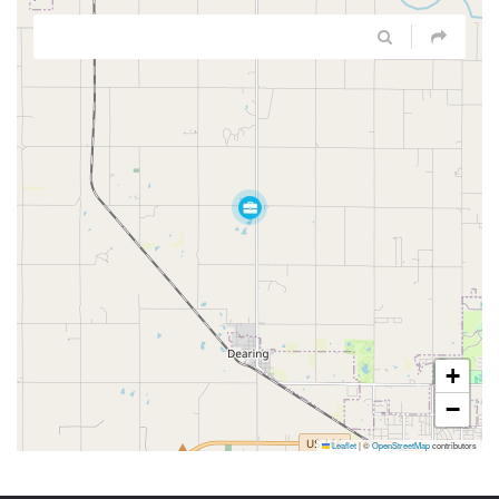
+
−
Leaflet
|
©
OpenStreetMap
contributors