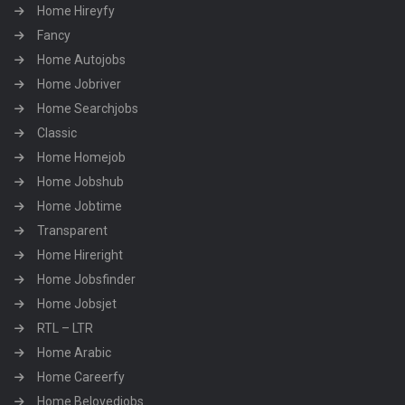
Home Hireyfy
Fancy
Home Autojobs
Home Jobriver
Home Searchjobs
Classic
Home Homejob
Home Jobshub
Home Jobtime
Transparent
Home Hireright
Home Jobsfinder
Home Jobsjet
RTL – LTR
Home Arabic
Home Careerfy
Home Belovedjobs