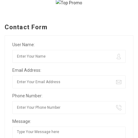
Contact Form
User Name:
Email Address:
Phone Number:
Message: