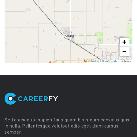
+
−
Leaflet
|
©
OpenStreetMap
contributors
Sed consequat sapien faus quam bibendum convallis quis
in nulla. Pellentesque volutpat odio eget diam cursus
semper.