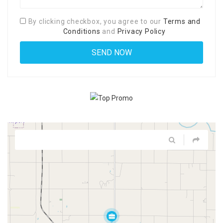
By clicking checkbox, you agree to our
Terms and
Conditions
and
Privacy Policy