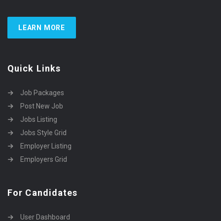
LEARN MORE
Quick Links
Job Packages
Post New Job
Jobs Listing
Jobs Style Grid
Employer Listing
Employers Grid
For Candidates
User Dashboard