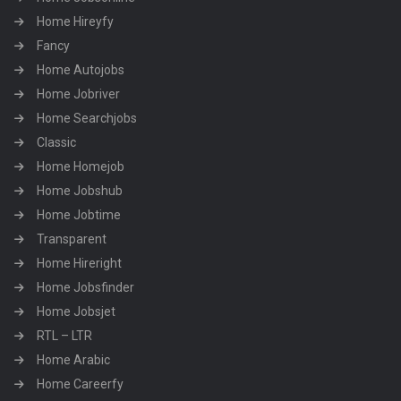
Home Hireyfy
Fancy
Home Autojobs
Home Jobriver
Home Searchjobs
Classic
Home Homejob
Home Jobshub
Home Jobtime
Transparent
Home Hireright
Home Jobsfinder
Home Jobsjet
RTL – LTR
Home Arabic
Home Careerfy