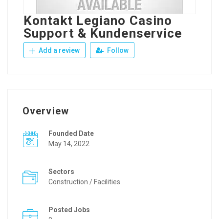
Kontakt Legiano Casino
Support & Kundenservice
Add a review
Follow
Overview
Founded Date
May 14, 2022
Sectors
Construction / Facilities
Posted Jobs