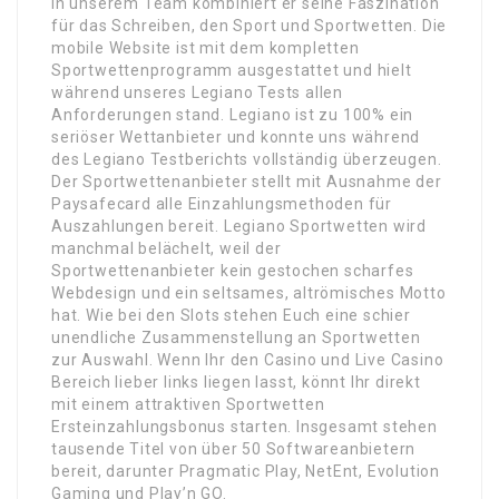
In unserem Team kombiniert er seine Faszination
für das Schreiben, den Sport und Sportwetten. Die
mobile Website ist mit dem kompletten
Sportwettenprogramm ausgestattet und hielt
während unseres Legiano Tests allen
Anforderungen stand. Legiano ist zu 100% ein
seriöser Wettanbieter und konnte uns während
des Legiano Testberichts vollständig überzeugen.
Der Sportwettenanbieter stellt mit Ausnahme der
Paysafecard alle Einzahlungsmethoden für
Auszahlungen bereit. Legiano Sportwetten wird
manchmal belächelt, weil der
Sportwettenanbieter kein gestochen scharfes
Webdesign und ein seltsames, altrömisches Motto
hat. Wie bei den Slots stehen Euch eine schier
unendliche Zusammenstellung an Sportwetten
zur Auswahl. Wenn Ihr den Casino und Live Casino
Bereich lieber links liegen lasst, könnt Ihr direkt
mit einem attraktiven Sportwetten
Ersteinzahlungsbonus starten. Insgesamt stehen
tausende Titel von über 50 Softwareanbietern
bereit, darunter Pragmatic Play, NetEnt, Evolution
Gaming und Play’n GO.