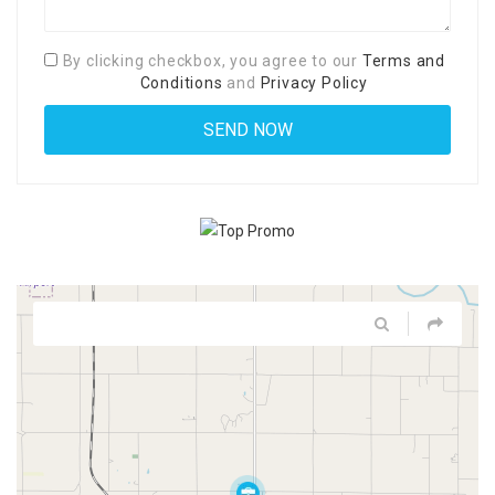
By clicking checkbox, you agree to our
Terms and
Conditions
and
Privacy Policy