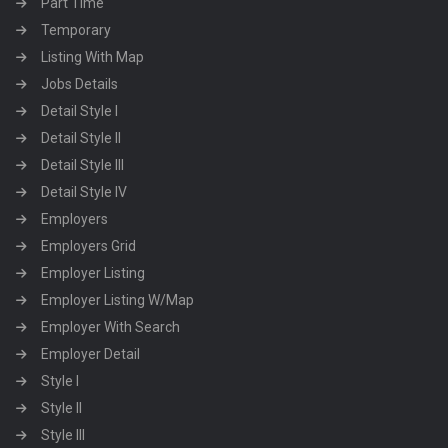
Part Time
Temporary
Listing With Map
Jobs Details
Detail Style I
Detail Style II
Detail Style III
Detail Style IV
Employers
Employers Grid
Employer Listing
Employer Listing W/Map
Employer With Search
Employer Detail
Style I
Style II
Style III