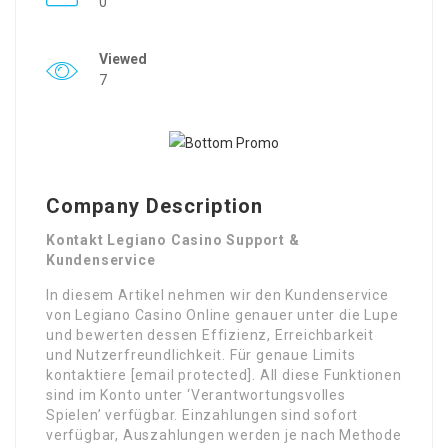
0
Viewed
7
Company Description
Kontakt Legiano Casino Support &
Kundenservice
In diesem Artikel nehmen wir den Kundenservice
von Legiano Casino Online genauer unter die Lupe
und bewerten dessen Effizienz, Erreichbarkeit
und Nutzerfreundlichkeit. Für genaue Limits
kontaktiere [email protected]. All diese Funktionen
sind im Konto unter ‘Verantwortungsvolles
Spielen’ verfügbar. Einzahlungen sind sofort
verfügbar, Auszahlungen werden je nach Methode