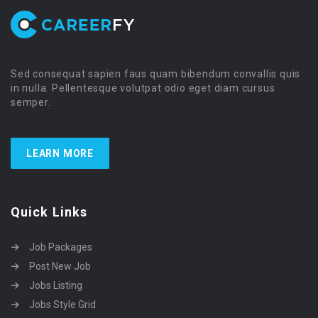
Sed consequat sapien faus quam bibendum convallis quis
in nulla. Pellentesque volutpat odio eget diam cursus
semper.
LEARN MORE
Quick Links
Job Packages
Post New Job
Jobs Listing
Jobs Style Grid