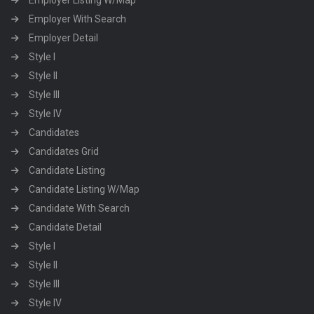
Employer Listing W/Map
Employer With Search
Employer Detail
Style I
Style II
Style III
Style IV
Candidates
Candidates Grid
Candidate Listing
Candidate Listing W/Map
Candidate With Search
Candidate Detail
Style I
Style II
Style III
Style IV