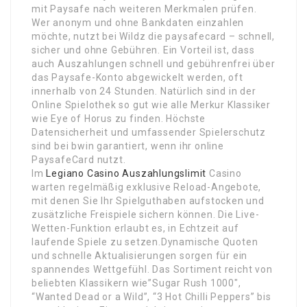
mit Paysafe nach weiteren Merkmalen prüfen.
Wer anonym und ohne Bankdaten einzahlen
möchte, nutzt bei Wildz die paysafecard – schnell,
sicher und ohne Gebühren. Ein Vorteil ist, dass
auch Auszahlungen schnell und gebührenfrei über
das Paysafe-Konto abgewickelt werden, oft
innerhalb von 24 Stunden. Natürlich sind in der
Online Spielothek so gut wie alle Merkur Klassiker
wie Eye of Horus zu finden. Höchste
Datensicherheit und umfassender Spielerschutz
sind bei bwin garantiert, wenn ihr online
PaysafeCard nutzt.
Im
Legiano Casino Auszahlungslimit
Casino
warten regelmäßig exklusive Reload-Angebote,
mit denen Sie Ihr Spielguthaben aufstocken und
zusätzliche Freispiele sichern können. Die Live-
Wetten-Funktion erlaubt es, in Echtzeit auf
laufende Spiele zu setzen.Dynamische Quoten
und schnelle Aktualisierungen sorgen für ein
spannendes Wettgefühl. Das Sortiment reicht von
beliebten Klassikern wie”Sugar Rush 1000″,
“Wanted Dead or a Wild”, “3 Hot Chilli Peppers” bis