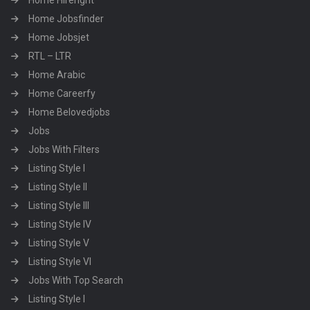
Home Hireright
Home Jobsfinder
Home Jobsjet
RTL – LTR
Home Arabic
Home Careerfy
Home Belovedjobs
Jobs
Jobs With Filters
Listing Style I
Listing Style II
Listing Style III
Listing Style IV
Listing Style V
Listing Style VI
Jobs With Top Search
Listing Style I