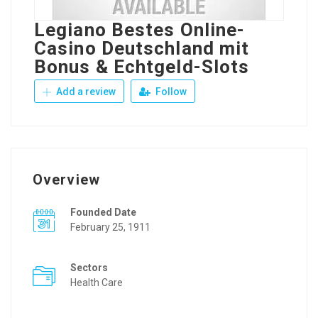
Legiano Bestes Online-
Casino Deutschland mit
Bonus & Echtgeld-Slots
Add a review
Follow
Overview
Founded Date
February 25, 1911
Sectors
Health Care