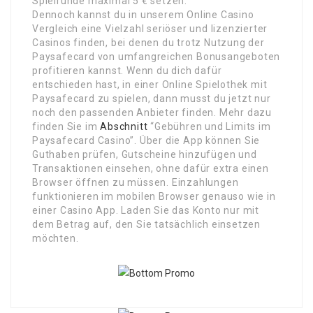
Spielrunde maximal 5 € setzen.
Dennoch kannst du in unserem Online Casino
Vergleich eine Vielzahl seriöser und lizenzierter
Casinos finden, bei denen du trotz Nutzung der
Paysafecard von umfangreichen Bonusangeboten
profitieren kannst. Wenn du dich dafür
entschieden hast, in einer Online Spielothek mit
Paysafecard zu spielen, dann musst du jetzt nur
noch den passenden Anbieter finden. Mehr dazu
finden Sie im
Abschnitt
“Gebühren und Limits im
Paysafecard Casino”. Über die App können Sie
Guthaben prüfen, Gutscheine hinzufügen und
Transaktionen einsehen, ohne dafür extra einen
Browser öffnen zu müssen. Einzahlungen
funktionieren im mobilen Browser genauso wie in
einer Casino App. Laden Sie das Konto nur mit
dem Betrag auf, den Sie tatsächlich einsetzen
möchten.