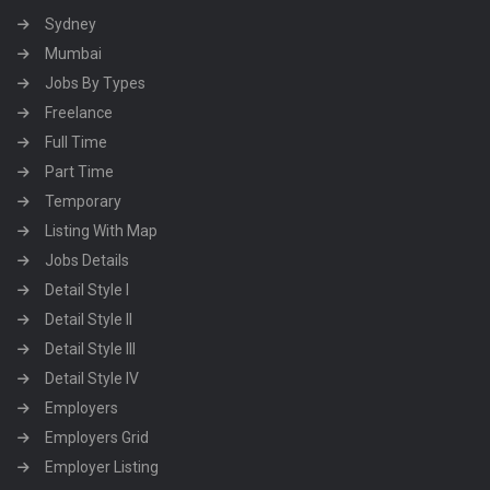
Sydney
Mumbai
Jobs By Types
Freelance
Full Time
Part Time
Temporary
Listing With Map
Jobs Details
Detail Style I
Detail Style II
Detail Style III
Detail Style IV
Employers
Employers Grid
Employer Listing