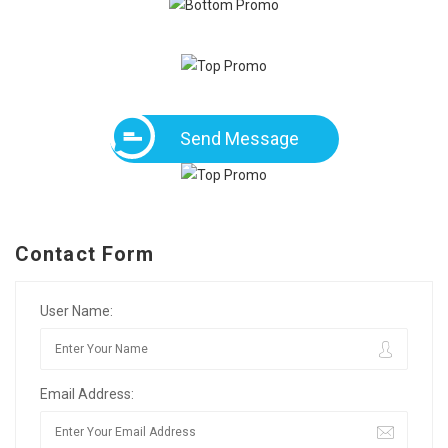
Send Message
Contact Form
User Name:
Email Address: