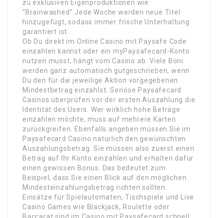
zu exklusiven Eigenproduktionen wie
“Brainwashed”.Jede Woche werden neue Titel
hinzugefügt, sodass immer frische Unterhaltung
garantiert ist.
Ob Du direkt im Online Casino mit Paysafe Code
einzahlen kannst oder ein myPaysafecard-Konto
nutzen musst, hängt vom Casino ab. Viele Boni
werden ganz automatisch gutgeschrieben, wenn
Du den für die jeweilige Aktion vorgegebenen
Mindestbetrag einzahlst. Seriöse Paysafecard
Casinos überprüfen vor der ersten Auszahlung die
Identität des Users. Wer wirklich hohe Beträge
einzahlen möchte, muss auf mehrere Karten
zurückgreifen. Ebenfalls angeben müssen Sie im
Paysafecard Casino natürlich den gewünschten
Auszahlungsbetrag. Sie müssen also zuerst einen
Betrag auf Ihr Konto einzahlen und erhalten dafür
einen gewissen Bonus. Das bedeutet zum
Beispiel, dass Sie einen Blick auf den möglichen
Mindesteinzahlungsbetrag richten sollten.
Einsätze für Spielautomaten, Tischspiele und Live
Casino Games wie Blackjack, Roulette oder
Baccarat sind im Casino mit Paysafecard schnell