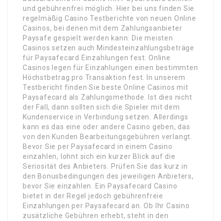
und gebührenfrei möglich. Hier bei uns finden Sie
regelmäßig Casino Testberichte von neuen Online
Casinos, bei denen mit dem Zahlungsanbieter
Paysafe gespielt werden kann. Die meisten
Casinos setzen auch Mindesteinzahlungsbeträge
für Paysafecard Einzahlungen fest. Online
Casinos legen für Einzahlungen einen bestimmten
Höchstbetrag pro Transaktion fest. In unserem
Testbericht finden Sie beste Online Casinos mit
Paysafecard als Zahlungsmethode. Ist dies nicht
der Fall, dann sollten sich die Spieler mit dem
Kundenservice in Verbindung setzen. Allerdings
kann es das eine oder andere Casino geben, das
von den Kunden Bearbeitungsgebühren verlangt.
Bevor Sie per Paysafecard in einem Casino
einzahlen, lohnt sich ein kurzer Blick auf die
Seriosität des Anbieters. Prüfen Sie das kurz in
den Bonusbedingungen des jeweiligen Anbieters,
bevor Sie einzahlen. Ein Paysafecard Casino
bietet in der Regel jedoch gebührenfreie
Einzahlungen per Paysafecard an. Ob Ihr Casino
zusätzliche Gebühren erhebt, steht in den