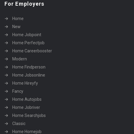
For Employers
Home
New
Home Jobpoint
Home Perfectjob
Home Careerbooster
Modern
Home Findperson
Home Jobsonline
Home Hireyfy
Fancy
Home Autojobs
Home Jobriver
Home Searchjobs
Classic
Home Homejob