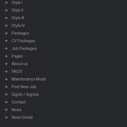
Style I
Style II
Style III
Style IV
Packages
CV Packages
Job Packages
Pages
About us
FAQ’S
Maintenance Mode
Post New Job
SignIn / SignUp
Contact
News
News Detail