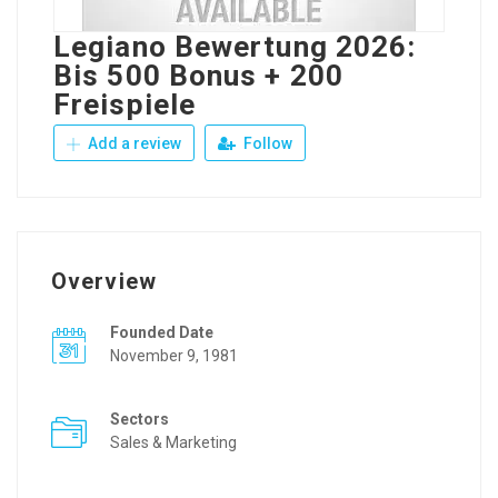
Legiano Bewertung 2026:
Bis 500 Bonus + 200
Freispiele
Add a review
Follow
Overview
Founded Date
November 9, 1981
Sectors
Sales & Marketing