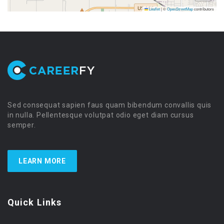
Leaflet
|
©
OpenStreetMap
contributors
Sed consequat sapien faus quam bibendum convallis quis
in nulla. Pellentesque volutpat odio eget diam cursus
semper.
LEARN MORE
Quick Links