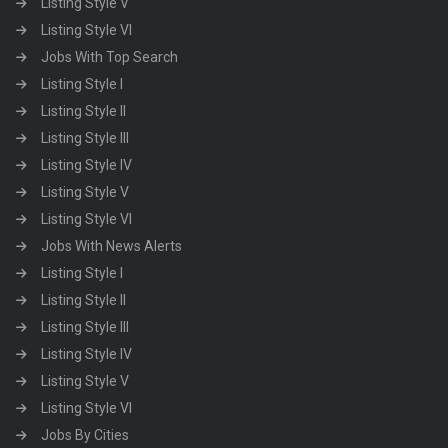
Listing Style V
Listing Style VI
Jobs With Top Search
Listing Style I
Listing Style II
Listing Style III
Listing Style IV
Listing Style V
Listing Style VI
Jobs With News Alerts
Listing Style I
Listing Style II
Listing Style III
Listing Style IV
Listing Style V
Listing Style VI
Jobs By Cities