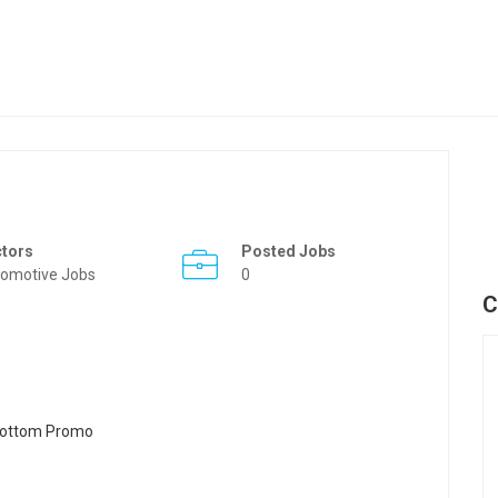
ctors
Posted Jobs
omotive Jobs
0
C