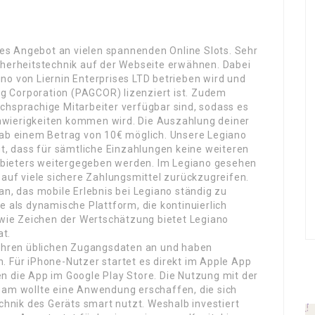
ives Angebot an vielen spannenden Online Slots. Sehr
cherheitstechnik auf der Webseite erwähnen. Dabei
no von Liernin Enterprises LTD betrieben wird und
 Corporation (PAGCOR) lizenziert ist. Zudem
chsprachige Mitarbeiter verfügbar sind, sodass es
hwierigkeiten kommen wird. Die Auszahlung deiner
 ab einem Betrag von 10€ möglich. Unsere Legiano
, dass für sämtliche Einzahlungen keine weiteren
bieters weitergegeben werden. Im Legiano gesehen
 auf viele sichere Zahlungsmittel zurückzugreifen.
an, das mobile Erlebnis bei Legiano ständig zu
e als dynamische Plattform, die kontinuierlich
ie Zeichen der Wertschätzung bietet Legiano
at.
t ihren üblichen Zugangsdaten an und haben
. Für iPhone-Nutzer startet es direkt im Apple App
n die App im Google Play Store. Die Nutzung mit der
Team wollte eine Anwendung erschaffen, die sich
echnik des Geräts smart nutzt. Weshalb investiert