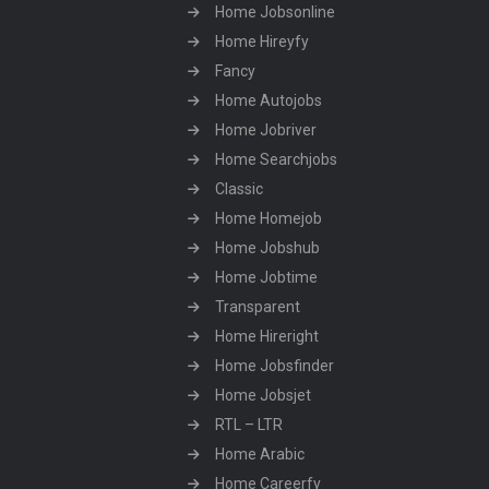
Home Jobsonline
Home Hireyfy
Fancy
Home Autojobs
Home Jobriver
Home Searchjobs
Classic
Home Homejob
Home Jobshub
Home Jobtime
Transparent
Home Hireright
Home Jobsfinder
Home Jobsjet
RTL – LTR
Home Arabic
Home Careerfy