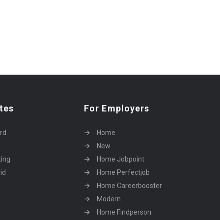
tes
For Employers
rd
Home
New
ting
Home Jobpoint
id
Home Perfectjob
Home Careerbooster
Modern
Home Findperson