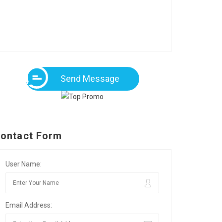
Send Message
ontact Form
User Name:
Email Address: