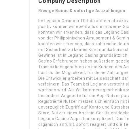
Company Description
Riesige Bonus & sofortige Auszahlungen
Im Legiano Casino triffst du auf ein attrakt
positiv können wir ebenfalls die moderne Si
konnten wir erkennen, dass das Legiano Casi
von der Philippinischen Amusement & Gaming
konnten wir erkennen, dass zahlreiche deuts
mit Sicherheit zu keinen Kommunikationssc
Gewinne ist in Legiano Casino grundsätzlich
Casino Erfahrungen haben außerdem gezeigt
Transaktionsgebühren an die Kunden des An
hast du die Möglichkeit, für deine Zahlungen
Die Entwickler arbeiten mit Leidenschaft dar
verfeinern. Das Team bei Legiano versteht si
wachsen wird. Als Willkommensgeschenk sow
besondere Angebote für die App-Nutzer par
Registrierte Nutzer melden sich einfach mi
unverzüglich Zugriff auf Konto und Guthaben
Store, Nutzer eines Android-Geräts entdecke
Legiano Casino App ist unkompliziert. Das 
organisch anfühlt, sofort reagiert und die T