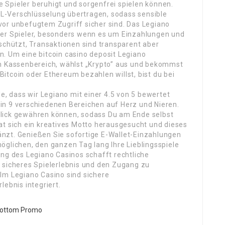
 Spieler beruhigt und sorgenfrei spielen können.
L-Verschlüsselung übertragen, sodass sensible
vor unbefugtem Zugriff sicher sind. Das Legiano
ner Spieler, besonders wenn es um Einzahlungen und
eschützt, Transaktionen sind transparent aber
. Um eine bitcoin casino deposit Legiano
um Kassenbereich, wählst „Krypto” aus und bekommst
itcoin oder Ethereum bezahlen willst, bist du bei
, dass wir Legiano mit einer 4.5 von 5 bewertet
in 9 verschiedenen Bereichen auf Herz und Nieren.
inblick gewähren können, sodass Du am Ende selbst
at sich ein kreatives Motto herausgesucht und dieses
nzt. Genießen Sie sofortige E-Wallet-Einzahlungen
öglichen, den ganzen Tag lang Ihre Lieblingsspiele
ung des Legiano Casinos schafft rechtliche
 sicheres Spielerlebnis und den Zugang zu
Im Legiano Casino sind sichere
lebnis integriert.