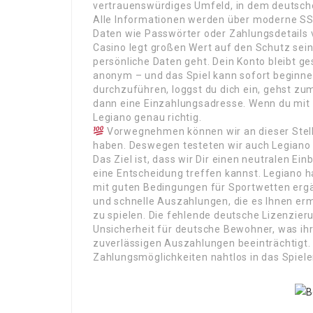
vertrauenswürdiges Umfeld, in dem deutsche
Alle Informationen werden über moderne SS
Daten wie Passwörter oder Zahlungsdetails 
Casino legt großen Wert auf den Schutz sei
persönliche Daten geht. Dein Konto bleibt g
anonym – und das Spiel kann sofort beginnen
durchzuführen, loggst du dich ein, gehst z
dann eine Einzahlungsadresse. Wenn du mit B
Legiano genau richtig.
Vorwegnehmen können wir an dieser Stelle
haben. Deswegen testeten wir auch Legiano 
Das Ziel ist, dass wir Dir einen neutralen E
eine Entscheidung treffen kannst. Legiano h
mit guten Bedingungen für Sportwetten ergä
und schnelle Auszahlungen, die es Ihnen erm
zu spielen. Die fehlende deutsche Lizenzier
Unsicherheit für deutsche Bewohner, was ihr
zuverlässigen Auszahlungen beeinträchtigt. 
Zahlungsmöglichkeiten nahtlos in das Spieler