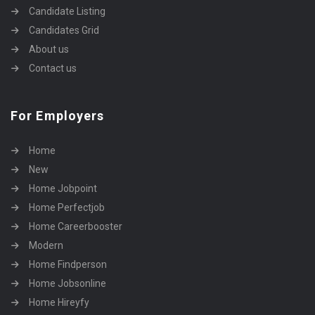
Candidate Listing
Candidates Grid
About us
Contact us
For Employers
Home
New
Home Jobpoint
Home Perfectjob
Home Careerbooster
Modern
Home Findperson
Home Jobsonline
Home Hireyfy