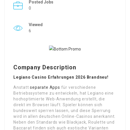
Posted Jobs
0
Viewed
6
Company Description
Legiano Casino Erfahrungen 2026 Brandneu!
Anstatt
separate Apps
für verschiedene
Betriebssysteme zu entwickeln, hat Legiano eine
hochoptimierte Web-Anwendung erstellt, die
direkt im Browser läuft. Spieler können sich
bundesweit sperren lassen, und diese Sperrung
wird in allen deutschen Online-Casinos anerkannt.
Neben den Standards wie Blackjack, Roulette und
Baccarat finden sich auch exotische Varianten