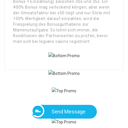
Bonus + Einzahlung) zwischen 30x und 35x. Ein
400% Bonus mag verlockend klingen, aber wenn
der Umsatzfaktor bei x50 liegt und nur Slots mit
100% Wertigkeit darauf einzahlen, wird die
Freispielung des Bonusguthabens zur
Mammutaufgabe. Es lohnt sich immer, die
Konditionen der Partnerseiten zu prüfen, bevor
man sich bei legiano casino registriert.
Send Message