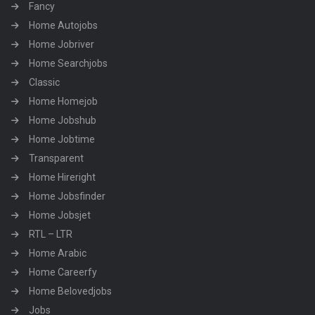
Fancy
Home Autojobs
Home Jobriver
Home Searchjobs
Classic
Home Homejob
Home Jobshub
Home Jobtime
Transparent
Home Hireright
Home Jobsfinder
Home Jobsjet
RTL – LTR
Home Arabic
Home Careerfy
Home Belovedjobs
Jobs