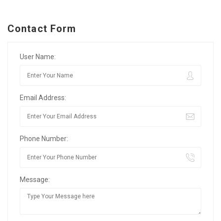
Contact Form
User Name:
Email Address:
Phone Number:
Message: