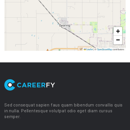
+
−
Leaflet
|
©
OpenStreetMap
contributors
Sed consequat sapien faus quam bibendum convallis quis
in nulla. Pellentesque volutpat odio eget diam cursus
semper.