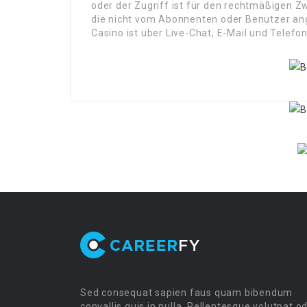
oder der Zugriff ist für den rechtmäßigen Z
die nicht vom Abonnenten oder Benutzer an
Casino ist über Live-Chat, E-Mail und Telefo
Sed consequat sapien faus quam bibendum
convallis quis in nulla. Pellentesque volutpat o