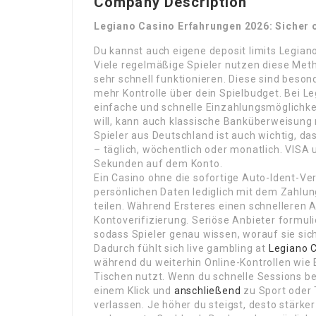
Company Description
Legiano Casino Erfahrungen 2026: Sicher 
Du kannst auch eigene deposit limits Legiano
Viele regelmäßige Spieler nutzen diese Metho
sehr schnell funktionieren. Diese sind besond
mehr Kontrolle über dein Spielbudget. Bei Le
einfache und schnelle Einzahlungsmöglichke
will, kann auch klassische Banküberweisung n
Spieler aus Deutschland ist auch wichtig, da
– täglich, wöchentlich oder monatlich. VISA 
Sekunden auf dem Konto.
Ein Casino ohne die sofortige Auto-Ident-Ver
persönlichen Daten lediglich mit dem Zahlun
teilen. Während Ersteres einen schnelleren
Kontoverifizierung. Seriöse Anbieter formul
sodass Spieler genau wissen, worauf sie sich
Dadurch fühlt sich live gambling at
Legiano 
während du weiterhin Online-Kontrollen wie 
Tischen nutzt. Wenn du schnelle Sessions be
einem Klick und
anschließend
zu Sport oder
verlassen. Je höher du steigst, desto stärk