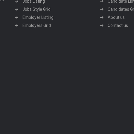
Jobs Listing
Candidate Lis
Jobs Style Grid
Candidates Gr
Employer Listing
About us
Employers Grid
Contact us