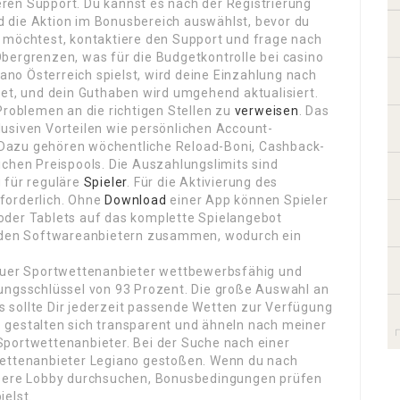
ren Support. Du kannst es nach der Registrierung
 die Aktion im Bonusbereich auswählst, bevor du
n möchtest, kontaktiere den Support und frage nach
bergrenzen, was für die Budgetkontrolle bei casino
iano Österreich spielst, wird deine Einzahlung nach
tet, und dein Guthaben wird umgehend aktualisiert.
Problemen an die richtigen Stellen zu
verweisen
. Das
usiven Vorteilen wie persönlichen Account-
Dazu gehören wöchentliche Reload-Boni, Cashback-
ichen Preispools. Die Auszahlungslimits sind
 für reguläre
Spieler
. Für die Aktivierung des
forderlich. Ohne
Download
einer App können Spieler
oder Tablets auf das komplette Spielangebot
renden Softwareanbietern zusammen, wodurch ein
neuer Sportwettenanbieter wettbewerbsfähig und
lungsschlüssel von 93 Prozent. Die große Auswahl an
 sollte Dir jederzeit passende Wetten zur Verfügung
 gestalten sich transparent und ähneln nach meiner
Sportwettenanbieter. Bei der Suche nach einer
wettenanbieter Legiano gestoßen. Wenn du nach
unsere Lobby durchsuchen, Bonusbedingungen prüfen
ielst.