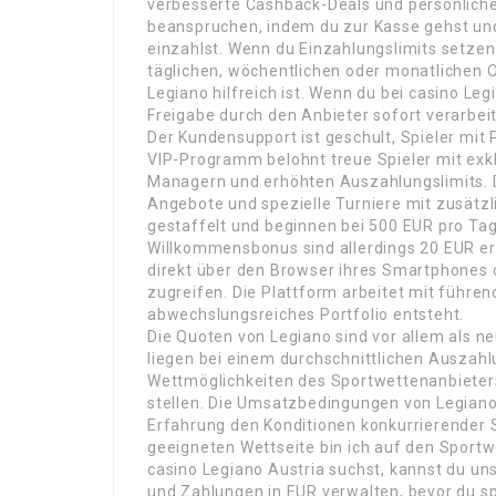
verbesserte Cashback-Deals und persönliche
beanspruchen, indem du zur Kasse gehst und
einzahlst. Wenn du Einzahlungslimits setze
täglichen, wöchentlichen oder monatlichen O
Legiano hilfreich ist. Wenn du bei casino Leg
Freigabe durch den Anbieter sofort verarbei
Der Kundensupport ist geschult, Spieler mit 
VIP-Programm belohnt treue Spieler mit exkl
Managern und erhöhten Auszahlungslimits. 
Angebote und spezielle Turniere mit zusätzl
gestaffelt und beginnen bei 500 EUR pro Tag
Willkommensbonus sind allerdings 20 EUR er
direkt über den Browser ihres Smartphones 
zugreifen. Die Plattform arbeitet mit füh
abwechslungsreiches Portfolio entsteht.
Die Quoten von Legiano sind vor allem als 
liegen bei einem durchschnittlichen Auszah
Wettmöglichkeiten des Sportwettenanbieters
stellen. Die Umsatzbedingungen von Legiano
Erfahrung den Konditionen konkurrierender 
geeigneten Wettseite bin ich auf den Sport
casino Legiano Austria suchst, kannst du 
und Zahlungen in EUR verwalten, bevor du sp