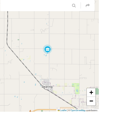
+
−
Leaflet
|
©
OpenStreetMap
contributors