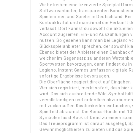
Wir betreiben eine lizenzierte Spielplattfo
Softwareanbieter, transparenten Bonusbed
Spielerinnen und Spieler in Deutschland. Be
Kontoaktivität und manchmal die Herkunft de
verlässt. Dort kannst du sowohl die aktuell
Account zugreifen, Ein- und Auszahlungen 
nutzen. So gesehen kann man bei Legiano vo
Glücksspielanbieter sprechen, der sowohl kl
Ebenso bietet der Anbieter einen Cashback f
welcher im Gegensatz zu anderen Wettanbiet
Sportwetten bevorzugen, dann findest du i
Legiano. Instant Games umfassen digitale Ru
sofortige Ergebnisse bevorzugen.
Die Oberfläche reagiert direkt auf Eingaben,
Wer sich registriert, merkt sofort, dass hie
wird. Das sich ausbreitende Wild-Symbol hilf
vervollständigen und ordentlich abzuräumen.
mit zuckersüßen Köstlichkeiten eintauchen,
Spielfeld abräumst. Die Bonus-Runde mit 10 
Symbolen lässt Book of Dead zu einem spann
Das Treueprogramm ist darauf ausgelegt, Spi
Gewinnmöglichkeiten zu bieten und das Spie