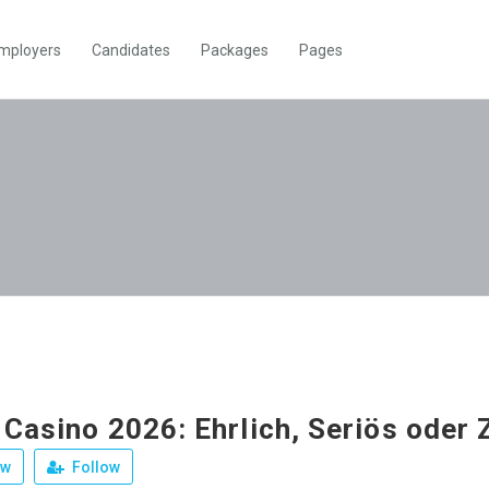
mployers
Candidates
Packages
Pages
 Casino 2026: Ehrlich, Seriös oder
ew
Follow