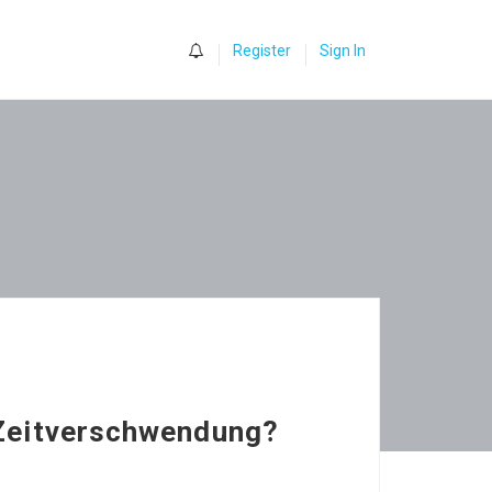
0
Register
Sign In
 Zeitverschwendung?