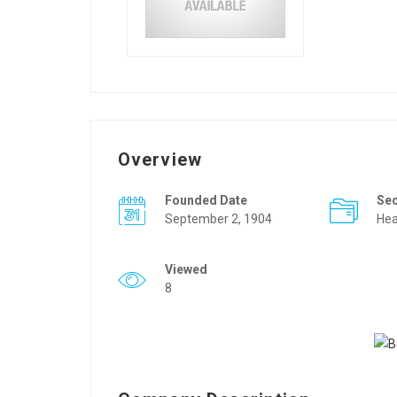
Overview
Founded Date
Se
September 2, 1904
Hea
Viewed
8