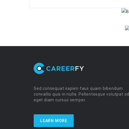
Sed consequat sapien faus quam bibendum
convallis quis in nulla. Pellentesque volutpat o
eget diam cursus semper.
LEARN MORE