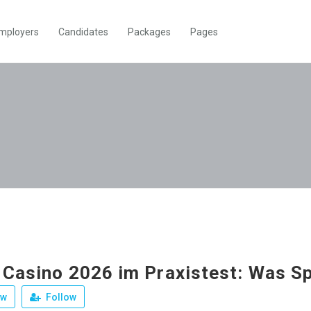
mployers
Candidates
Packages
Pages
 Casino 2026 im Praxistest: Was S
ew
Follow