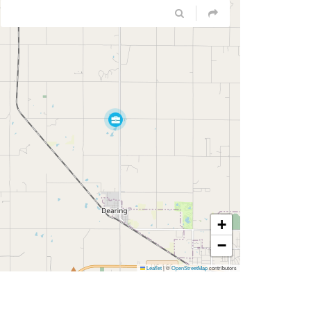
+
−
Leaflet
|
©
OpenStreetMap
contributors