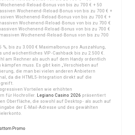
en Wochenend-Reload-Bonus von bis zu 700 € + 50
massiven Wochenend-Reload-Bonus von bis zu 700 € +
massiven Wochenend-Reload-Bonus von bis zu 700 € +
n massiven Wochenend-Reload-Bonus von bis zu 700 €
n massiven Wochenend-Reload-Bonus von bis zu 700 €
nen massiven Wochenend-Reload-Bonus von bis zu 700
 %, bis zu 3.000 € Maximalbonus pro Auszahlung,
s und wöchentliches VIP-Cashback bis zu 2.500 €.
l am Rechner als auch auf dem Handy ordentlich
s kämpfen muss. Es gibt kein „Verschieben auf
ierung, die man bei vielen anderen Anbietern
mal, da die HTML5-Integration direkt auf die
greift.
ogressiven Vorteilen wie erhöhten
n für Hochroller.
Legiano Casino 2026
präsentiert
en Oberfläche, die sowohl auf Desktop- als auch auf
 Eingabe der E-Mail-Adresse und des gewählten
elerkonto.