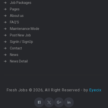
Job Packages
Pages
About us
FAQ’S
Maintenance Mode
Post New Job
SignIn / SignUp
Contact
News
News Detail
Fresh Jobs © 2026, All Right Reserved - by
Eyecix