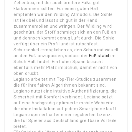
Zehenbox, mit der auch breitere Füße gut
klarkommen sollten. Für einen guten Halt
empfehlen wir den Wildling Atmodois. Die Sohle
ist flexibel und lässt sich gut in der Hand
zusammenrollen und wringen. Der Wildling wird
geschnürt, der Stoff schmiegt sich an den Fuß an
und dennoch kommt genug Luft durch. Die Sohle
verfügt über ein Profil und ist rutschfest.
Schürsenkel ermöglichen es, den Schuh individuell
an den Fuß anzupassen, sodass der
Fuß stabil
im
Schuh Halt findet. Ein hoher Spann braucht
ebenfalls mehr Platz im Schuh, damit er nicht von
oben drückt.
Legiano arbeitet mit Top-Tier-Studios zusammen,
die für ihre fairen Algorithmen bekannt sind.
Legiano nutzt eine intuitive Authentifizierung, die
Sicherheit mit Komfort verbindet. Legiano setzt
auf eine hochgradig optimierte mobile Webseite,
die ohne Installation auf jedem Smartphone läuft.
Legiano operiert unter einer regulierten Lizenz,
die für Spieler aus Deutschland greifbare Vorteile
bietet.