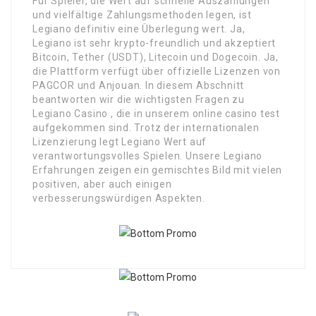
Für Spieler, die Wert auf schnelle Auszahlungen
und vielfältige Zahlungsmethoden legen, ist
Legiano definitiv eine Überlegung wert. Ja,
Legiano ist sehr krypto-freundlich und akzeptiert
Bitcoin, Tether (USDT), Litecoin und Dogecoin. Ja,
die Plattform verfügt über offizielle Lizenzen von
PAGCOR und Anjouan. In diesem Abschnitt
beantworten wir die wichtigsten Fragen zu
Legiano Casino , die in unserem online casino test
aufgekommen sind. Trotz der internationalen
Lizenzierung legt Legiano Wert auf
verantwortungsvolles Spielen. Unsere Legiano
Erfahrungen zeigen ein gemischtes Bild mit vielen
positiven, aber auch einigen
verbesserungswürdigen Aspekten.