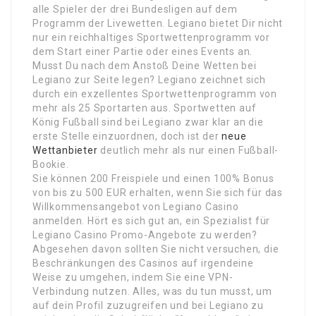
alle Spieler der drei Bundesligen auf dem
Programm der Livewetten. Legiano bietet Dir nicht
nur ein reichhaltiges Sportwettenprogramm vor
dem Start einer Partie oder eines Events an.
Musst Du nach dem Anstoß Deine Wetten bei
Legiano zur Seite legen? Legiano zeichnet sich
durch ein exzellentes Sportwettenprogramm von
mehr als 25 Sportarten aus. Sportwetten auf
König Fußball sind bei Legiano zwar klar an die
erste Stelle einzuordnen, doch ist der
neue
Wettanbieter
deutlich mehr als nur einen Fußball-
Bookie.
Sie können 200 Freispiele und einen 100% Bonus
von bis zu 500 EUR erhalten, wenn Sie sich für das
Willkommensangebot von Legiano Casino
anmelden. Hört es sich gut an, ein Spezialist für
Legiano Casino Promo-Angebote zu werden?
Abgesehen davon sollten Sie nicht versuchen, die
Beschränkungen des Casinos auf irgendeine
Weise zu umgehen, indem Sie eine VPN-
Verbindung nutzen. Alles, was du tun musst, um
auf dein Profil zuzugreifen und bei Legiano zu