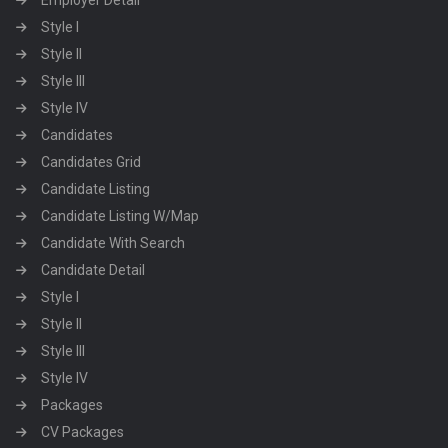
Employer Detail
Style I
Style II
Style III
Style IV
Candidates
Candidates Grid
Candidate Listing
Candidate Listing W/Map
Candidate With Search
Candidate Detail
Style I
Style II
Style III
Style IV
Packages
CV Packages