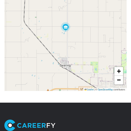
+
−
Leaflet
|
©
OpenStreetMap
contributors