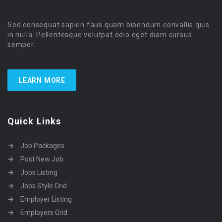
Sed consequat sapien faus quam bibendum convallis quis
in nulla. Pellentesque volutpat odio eget diam cursus
semper.
LEARN MORE
Quick Links
Job Packages
Post New Job
Jobs Listing
Jobs Style Grid
Employer Listing
Employers Grid