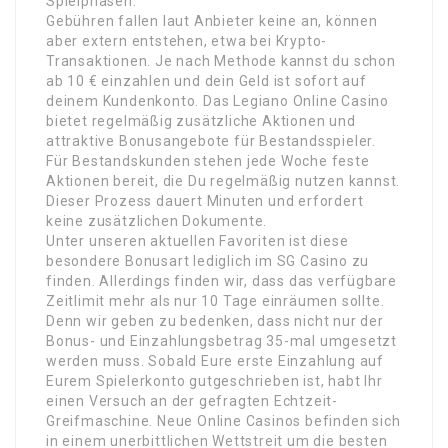
Spielphasen.
Gebühren fallen laut Anbieter keine an, können
aber extern entstehen, etwa bei Krypto-
Transaktionen. Je nach Methode kannst du schon
ab 10 € einzahlen und dein Geld ist sofort auf
deinem Kundenkonto. Das Legiano Online Casino
bietet regelmäßig zusätzliche Aktionen und
attraktive Bonusangebote für Bestands­spieler.
Für Bestandskunden stehen jede Woche feste
Aktionen bereit, die Du regelmäßig nutzen kannst.
Dieser Prozess dauert Minuten und erfordert
keine zusätzlichen Dokumente.
Unter unseren aktuellen Favoriten ist diese
besondere Bonusart lediglich im SG Casino zu
finden. Allerdings finden wir, dass das verfügbare
Zeitlimit mehr als nur 10 Tage einräumen sollte.
Denn wir geben zu bedenken, dass nicht nur der
Bonus- und Einzahlungsbetrag 35-mal umgesetzt
werden muss. Sobald Eure erste Einzahlung auf
Eurem Spielerkonto gutgeschrieben ist, habt Ihr
einen Versuch an der gefragten Echtzeit-
Greifmaschine. Neue Online Casinos befinden sich
in einem unerbittlichen Wettstreit um die besten