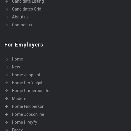
Candidate Listing
Candidates Grid
About us
Contact us
For Employers
Home
New
Home Jobpoint
Home Perfectjob
Home Careerbooster
Modern
Home Findperson
Home Jobsonline
Home Hireyfy
Fancy