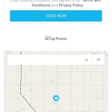
By clicking checkbox, you agree to our
Terms and
Conditions
and
Privacy Policy