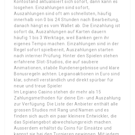
Kontostand aktualisiert sich sofort, dann kann es
losgehen. Einzahlungen sind sofort,
Auszahlungen sind oft am schnellsten, häufig
innerhalb von 0 bis 24 Stunden nach Bearbeitung,
danach hängt es vom Wallet ab. Die Einzahlung ist
sofort da, Auszahlungen auf Karten dauern
häufig 1 bis 3 Werktage, weil Banken gern ihr
eigenes Tempo machen. Einzahlungen sind in der
Regel sofort spielbereit, Auszahlungen starten
nach interner Prüfung. Hinter den Spielen stehen
erfahrene Slot-Studios, die auf saubere
Animationen, stabile Rundenergebnisse und klare
Bonusregeln achten. Legianoaktionen in Euro sind
klar, schnell verständlich und direkt spürbar für
neue und treue Spieler
Im Legiano Casino stehen dir mehr als 15
Zahlungsmethoden für deine Ein- und Auszahlung
zur Verfügung. Die Liste der Anbieter enthält alle
grossen Studios mit Rang und Namen und es
finden sich auch ein paar kleinere Entwickler, die
das Spielangebot abwechslungsreich machen.
Ausserdem erhältst du Coins für Einsätze und
kannst sie bei den Turnieren gewinnen. Mit jedem