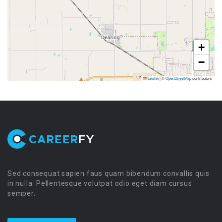
+
−
Leaflet
|
©
OpenStreetMap
contributors
Sed consequat sapien faus quam bibendum convallis quis
in nulla. Pellentesque volutpat odio eget diam cursus
semper.