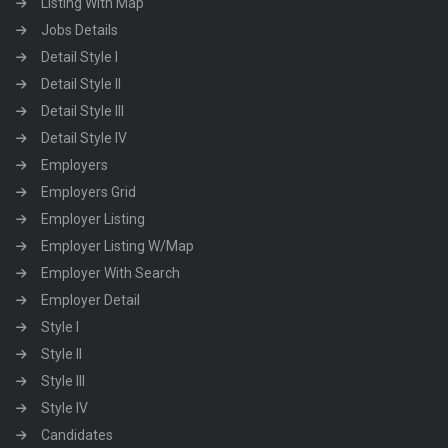
Listing With Map
Jobs Details
Detail Style I
Detail Style II
Detail Style III
Detail Style IV
Employers
Employers Grid
Employer Listing
Employer Listing W/Map
Employer With Search
Employer Detail
Style I
Style II
Style III
Style IV
Candidates