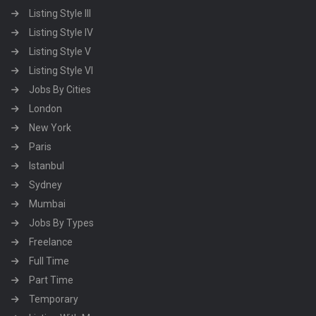
Listing Style III
Listing Style IV
Listing Style V
Listing Style VI
Jobs By Cities
London
New York
Paris
Istanbul
Sydney
Mumbai
Jobs By Types
Freelance
Full Time
Part Time
Temporary