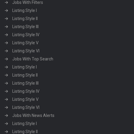
Jobs With Filters
Listing Style I
Listing Style II
Listing Style III
Listing Style IV
Listing Style V
Listing Style VI
Jobs With Top Search
Listing Style I
Listing Style II
Listing Style III
Listing Style IV
Listing Style V
Listing Style VI
Jobs With News Alerts
Listing Style I
Listing Style II