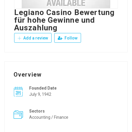
Legiano Casino Bewertung
für hohe Gewinne und
Auszahlung
Add a review
Follow
Overview
Founded Date
July 9, 1942
Sectors
Accounting / Finance