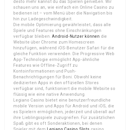
desto mehr kannst du das Spielen genießen. Wir
schauen uns an, wie einfach ein Online Casino zu
bedienen ist – vom Menü über die Navigation bis
hin zur Ladegeschwindigkeit.
Die mobile Optimierung gewährleistet, dass alle
Spiele und Features ohne Einschränkungen
verfügbar bleiben.
Android-Nutzer können
die
Website über Chrome zum Homescreen
hinzufügen, während iOS-Benutzer Safari für die
gleiche Funktion verwenden. Die Progressive Web
App-Technologie ermöglicht App-ähnliche
Features wie Offline-Zugriff zu
Kontoinformationen und Push-
Benachrichtigungen für Boni. Obwohl keine
dedizierten Apps in den offiziellen Stores
verfügbar sind, funktioniert die mobile Website so
flüssig wie eine native Anwendung.
Legiano Casino bietet eine benutzerfreundliche
mobile Version und Apps für Android und iOS, die
es Spielern ermöglichen, jederzeit und überall auf
ihre Lieblingsspiele zuzugreifen. Für zusätzlichen
Spaß gibt es oft Sonderaktionen, bei denen
Spieler mit dem
Legiano Casino Slots
casino