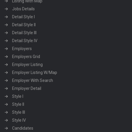
Listing With Map
Jobs Details
Detail Style I
Detail Style II
Detail Style III
Detail Style IV
Employers
Employers Grid
Employer Listing
Employer Listing W/Map
Employer With Search
Employer Detail
Style I
Style II
Style III
Style IV
Candidates