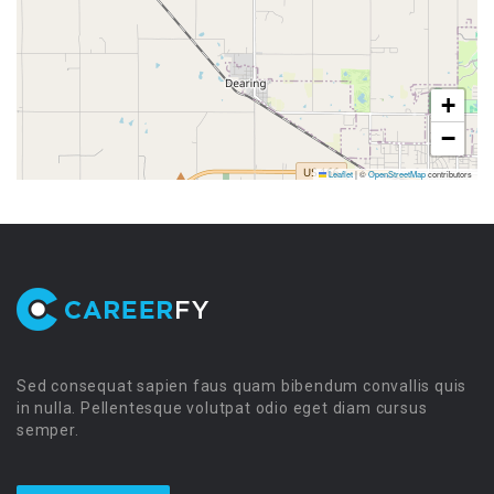
+
−
Leaflet
|
©
OpenStreetMap
contributors
Sed consequat sapien faus quam bibendum convallis quis
in nulla. Pellentesque volutpat odio eget diam cursus
semper.