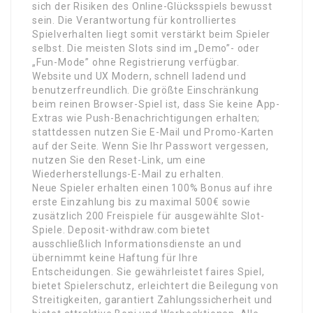
sich der Risiken des Online-Glücksspiels bewusst
sein. Die Verantwortung für kontrolliertes
Spielverhalten liegt somit verstärkt beim Spieler
selbst. Die meisten Slots sind im „Demo”- oder
„Fun-Mode” ohne Registrierung verfügbar.
Website und UX Modern, schnell ladend und
benutzerfreundlich. Die größte Einschränkung
beim reinen Browser-Spiel ist, dass Sie keine App-
Extras wie Push-Benachrichtigungen erhalten;
stattdessen nutzen Sie E-Mail und Promo-Karten
auf der Seite. Wenn Sie Ihr Passwort vergessen,
nutzen Sie den Reset-Link, um eine
Wiederherstellungs-E-Mail zu erhalten.
Neue Spieler erhalten einen 100% Bonus auf ihre
erste Einzahlung bis zu maximal 500€ sowie
zusätzlich 200 Freispiele für ausgewählte Slot-
Spiele. Deposit-withdraw.com bietet
ausschließlich Informationsdienste an und
übernimmt keine Haftung für Ihre
Entscheidungen. Sie gewährleistet faires Spiel,
bietet Spielerschutz, erleichtert die Beilegung von
Streitigkeiten, garantiert Zahlungssicherheit und