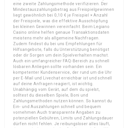
eine zweite Zahlungsmethode verifizieren. Der
Mindestauszahlungsbetrag aus Freispielgewinnen
liegt gewöhnlich bei 0,10 € je Freispiel × Anzahl
der Freispiele, was die effektive Ausschöpfung
bei kleinen Gewinnen vereinfacht. Beim Legiano
Casino online helfen genaue Transaktionsdaten
meistens mehr als allgemeine Nachfragen.
Zudem findest du bei uns Empfehlungen für
Hilfsangebote, falls du Unterstützung benötigst
oder dir Sorgen um dein Spielverhalten machst.
Auch ein umfangreicher FAQ-Bereich zu schnell
lösbaren Anliegen sollte vorhanden sein. Ein
kompetenter Kundenservice, der rund um die Uhr
per E-Mail und Livechat erreichbar ist und schnell
auf deine Anfragen reagiert, ist wichtig.
Unabhängig vom Gerät, auf dem du spielst,
solltest du dieselben Spiele, Boni und
Zahlungsmethoden nutzen können. So kannst du
Ein- und Auszahlungen schnell und bequem
vornehmen.Auch transparente Angaben zu
potenziellen Gebühren, Limits und Zahlungsdauer
dürfen nicht fehlen. Je reibungsloser alles läuft,