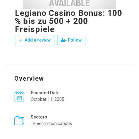
Legiano Casino Bonus: 100
% bis zu 500 + 200
Freispiele
Add a review
Follow
Overview
Founded Date
October 11, 2005
Sectors
Telecommunications