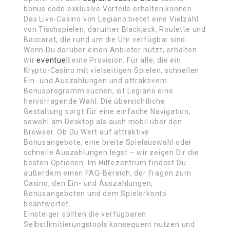
bonus code exklusive Vorteile erhalten können.
Das Live-Casino von Legiano bietet eine Vielzahl
von Tischspielen, darunter Blackjack, Roulette und
Baccarat, die rund um die Uhr verfügbar sind.
Wenn Du darüber einen Anbieter nutzt, erhalten
wir
eventuell
eine Provision. Für alle, die ein
Krypto-Casino mit vielseitigen Spielen, schnellen
Ein- und Auszahlungen und attraktivem
Bonusprogramm suchen, ist Legiano eine
hervorragende Wahl. Die übersichtliche
Gestaltung sorgt für eine einfache Navigation,
sowohl am Desktop als auch mobil über den
Browser. Ob Du Wert auf attraktive
Bonusangebote, eine breite Spielauswahl oder
schnelle Auszahlungen legst – wir zeigen Dir die
besten Optionen. Im Hilfezentrum findest Du
außerdem einen FAQ-Bereich, der Fragen zum
Casino, den Ein- und Auszahlungen,
Bonusangeboten und dem Spielerkonto
beantwortet.
Einsteiger sollten die verfügbaren
Selbstlimitierungstools konsequent nutzen und