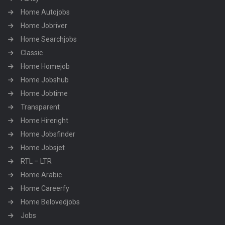
Home Autojobs
Home Jobriver
Home Searchjobs
Classic
Home Homejob
Home Jobshub
Home Jobtime
Transparent
Home Hireright
Home Jobsfinder
Home Jobsjet
RTL – LTR
Home Arabic
Home Careerfy
Home Belovedjobs
Jobs