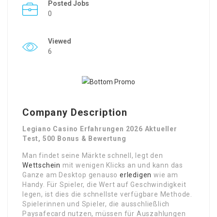
Posted Jobs
0
Viewed
6
Company Description
Legiano Casino Erfahrungen 2026 Aktueller
Test, 500 Bonus & Bewertung
Man findet seine Märkte schnell, legt den
Wettschein
mit wenigen Klicks an und kann das
Ganze am Desktop genauso
erledigen
wie am
Handy. Für Spieler, die Wert auf Geschwindigkeit
legen, ist dies die schnellste verfügbare Methode.
Spielerinnen und Spieler, die ausschließlich
Paysafecard nutzen, müssen für Auszahlungen