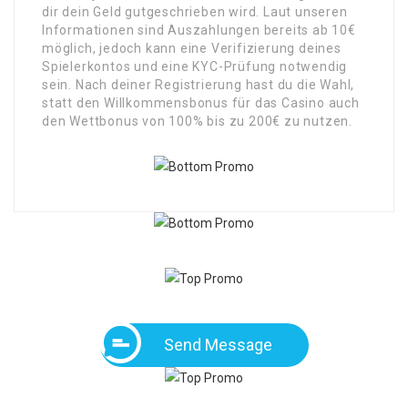
dir dein Geld gutgeschrieben wird. Laut unseren
Informationen sind Auszahlungen bereits ab 10€
möglich, jedoch kann eine Verifizierung deines
Spielerkontos und eine KYC-Prüfung notwendig
sein. Nach deiner Registrierung hast du die Wahl,
statt den Willkommensbonus für das Casino auch
den Wettbonus von 100% bis zu 200€ zu nutzen.
Send Message