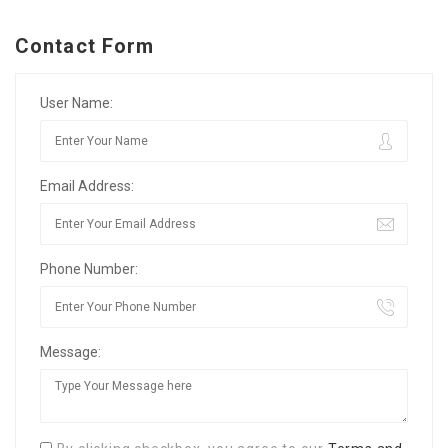
Contact Form
User Name:
Email Address:
Phone Number:
Message: