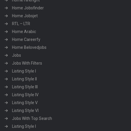
Home Hireright
Home Jobsfinder
Home Jobsjet
RTL – LTR
Home Arabic
Home Careerfy
Home Belovedjobs
Jobs
Jobs With Filters
Listing Style I
Listing Style II
Listing Style III
Listing Style IV
Listing Style V
Listing Style VI
Jobs With Top Search
Listing Style I