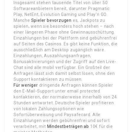
Insgesamt stehen tausende Titel von über 50
Softwareanbietern bereit, darunter Pragmatic
Play, NetEnt, Evolution Gaming und Play’n GO.
Manche
Spieler bevorzugen
es, Jackpots zu
spielen, wenn sie besonders hoch stehen – nach
einer längeren Phase ohne Gewinnausschüttung.
Einzahlungen bei der Plattform sind gebührenfrei
auf Seiten des Casinos. Es gibt keine Funktion, die
ausschließlich am Desktop zugänglich wäre.
Einzahlungen, Auszahlungsanfragen,
Bonusaktivierungen und der Zugriff auf den Live-
Chat sind alle mobil verfügbar. Ein Großteil der
Anfragen lässt sich damit selbst lösen, ohne den
Support kontaktieren zu müssen.
Für weniger
dringende Anfragen können Spieler
den E-Mail-Support unter email protected
kontaktieren, der normalerweise innerhalb von 24
Stunden antwortet. Deutsche Spieler profitieren
von lokalen Zahlungsoptionen wie
Sofortüberweisung und Paysafecard. Alle
Einzahlungen werden gebührenfrei und sofort
verarbeitet, mit
Mindestbeträgen ab
10€ für die