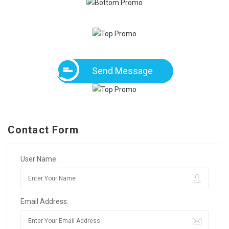
Send Message
Contact Form
User Name:
Email Address: