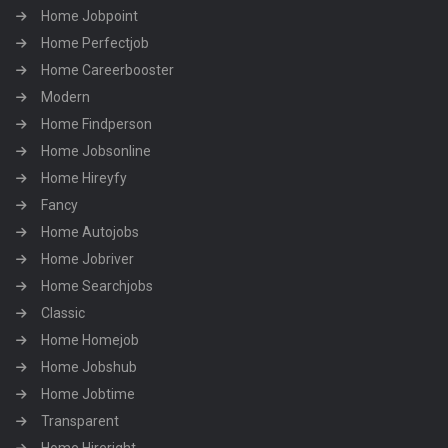
Home Jobpoint
Home Perfectjob
Home Careerbooster
Modern
Home Findperson
Home Jobsonline
Home Hireyfy
Fancy
Home Autojobs
Home Jobriver
Home Searchjobs
Classic
Home Homejob
Home Jobshub
Home Jobtime
Transparent