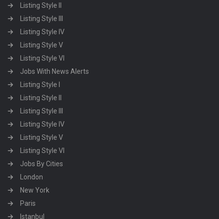
Listing Style II
Listing Style III
Listing Style IV
Listing Style V
Listing Style VI
Jobs With News Alerts
Listing Style I
Listing Style II
Listing Style III
Listing Style IV
Listing Style V
Listing Style VI
Jobs By Cities
London
New York
Paris
Istanbul