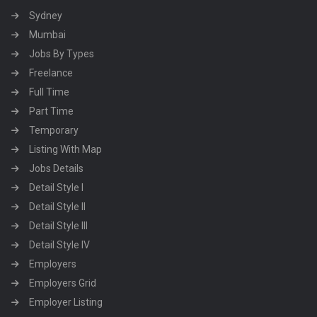
Sydney
Mumbai
Jobs By Types
Freelance
Full Time
Part Time
Temporary
Listing With Map
Jobs Details
Detail Style I
Detail Style II
Detail Style III
Detail Style IV
Employers
Employers Grid
Employer Listing