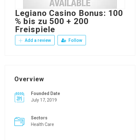
Legiano Casino Bonus: 100
% bis zu 500 + 200
Freispiele
Add a review
Follow
Overview
Founded Date
July 17, 2019
Sectors
Health Care