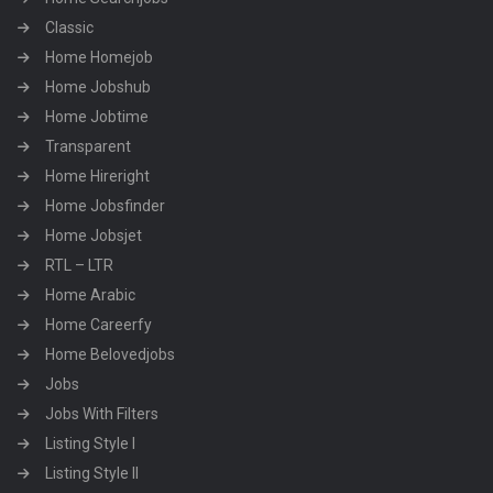
Classic
Home Homejob
Home Jobshub
Home Jobtime
Transparent
Home Hireright
Home Jobsfinder
Home Jobsjet
RTL – LTR
Home Arabic
Home Careerfy
Home Belovedjobs
Jobs
Jobs With Filters
Listing Style I
Listing Style II