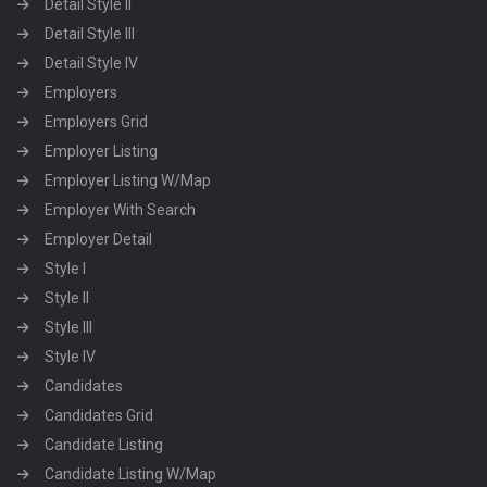
Detail Style II
Detail Style III
Detail Style IV
Employers
Employers Grid
Employer Listing
Employer Listing W/Map
Employer With Search
Employer Detail
Style I
Style II
Style III
Style IV
Candidates
Candidates Grid
Candidate Listing
Candidate Listing W/Map