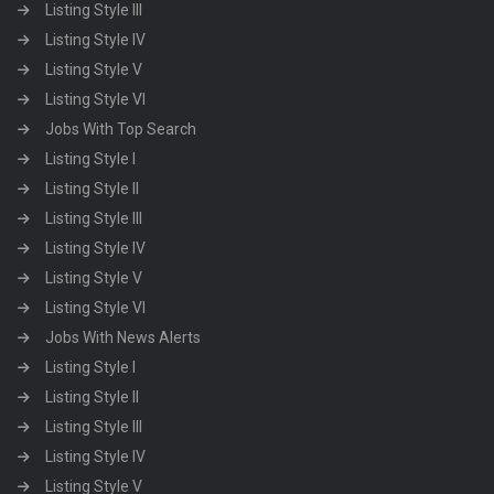
Listing Style III
Listing Style IV
Listing Style V
Listing Style VI
Jobs With Top Search
Listing Style I
Listing Style II
Listing Style III
Listing Style IV
Listing Style V
Listing Style VI
Jobs With News Alerts
Listing Style I
Listing Style II
Listing Style III
Listing Style IV
Listing Style V