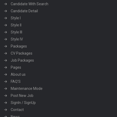
Candidate With Search
Candidate Detail
Style I
Style II
Style III
Style IV
Packages
CV Packages
Job Packages
Pages
About us
FAQ’S
Maintenance Mode
Post New Job
SignIn / SignUp
Contact
News