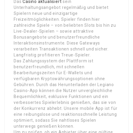
Das
Casino aktualisiert
sein
Unterhaltungsangebot regelmäßig und bietet
Spielern neue und einzigartige
Freizeitmöglichkeiten. Spieler finden hier
zahlreiche Spiele – von beliebten Slots bis hin zu
Live-Dealer-Spielen – sowie attraktive
Bonusangebote und benutzerfreundliche
Interaktionsinstrumente. Diese Gateways
verarbeiten Transaktionen schnell und sicher.
Langfristig profitieren Treue-Spieler.
Das Zahlungssystem der Plattform ist
benutzerfreundlich, mit schnellen
Bearbeitungszeiten für E-Wallets und
verfügbaren Kryptowährungsoptionen ohne
Gebühren. Durch das Herunterladen der Legiano
Casino-App können die Nutzer unvergleichliche
Bequemlichkeit, exklusive Funktionen und ein
verbessertes Spielerlebnis genießen, das sie von
der Konkurrenz abhebt. Unsere mobile App ist für
eine reibungslose und reaktionsschnelle Leistung
optimiert, sodass Sie nahtloses Spielen
unterwegs genießen können.
Um zu prüfen, ob ein Anbieter über eine gültige