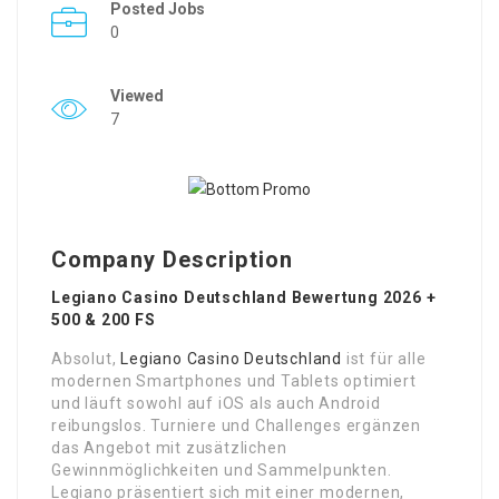
Posted Jobs
0
Viewed
7
Company Description
Legiano Casino Deutschland Bewertung 2026 +
500 & 200 FS
Absolut,
Legiano Casino Deutschland
ist für alle
modernen Smartphones und Tablets optimiert
und läuft sowohl auf iOS als auch Android
reibungslos. Turniere und Challenges ergänzen
das Angebot mit zusätzlichen
Gewinnmöglichkeiten und Sammelpunkten.
Legiano präsentiert sich mit einer modernen,