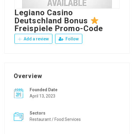
Legiano Casino
Deutschland Bonus
Freispiele Promo-Code
Add a review
Follow
Overview
Founded Date
April 13, 2023
Sectors
Restaurant / Food Services