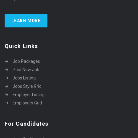
LEARN MORE
Quick Links
Job Packages
Post New Job
Jobs Listing
Jobs Style Grid
Employer Listing
Employers Grid
For Candidates