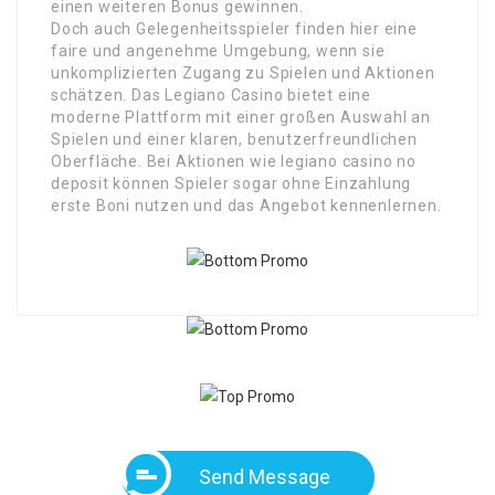
einen weiteren Bonus gewinnen.
Doch auch Gelegenheitsspieler finden hier eine
faire und angenehme Umgebung, wenn sie
unkomplizierten Zugang zu Spielen und Aktionen
schätzen. Das Legiano Casino bietet eine
moderne Plattform mit einer großen Auswahl an
Spielen und einer klaren, benutzerfreundlichen
Oberfläche. Bei Aktionen wie legiano casino no
deposit können Spieler sogar ohne Einzahlung
erste Boni nutzen und das Angebot kennenlernen.
Send Message