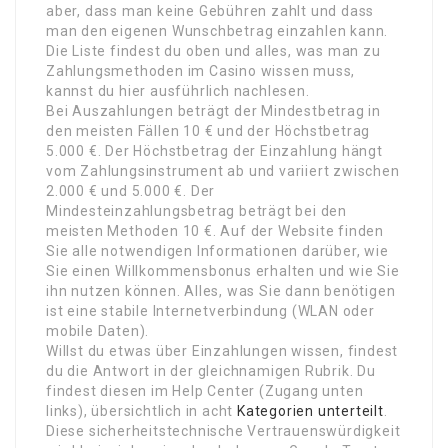
aber, dass man keine Gebühren zahlt und dass
man den eigenen Wunschbetrag einzahlen kann.
Die Liste findest du oben und alles, was man zu
Zahlungsmethoden im Casino wissen muss,
kannst du hier ausführlich nachlesen.
Bei Auszahlungen beträgt der Mindestbetrag in
den meisten Fällen 10 € und der Höchstbetrag
5.000 €. Der Höchstbetrag der Einzahlung hängt
vom Zahlungsinstrument ab und variiert zwischen
2.000 € und 5.000 €. Der
Mindesteinzahlungsbetrag beträgt bei den
meisten Methoden 10 €. Auf der Website finden
Sie alle notwendigen Informationen darüber, wie
Sie einen Willkommensbonus erhalten und wie Sie
ihn nutzen können. Alles, was Sie dann benötigen
ist eine stabile Internetverbindung (WLAN oder
mobile Daten).
Willst du etwas über Einzahlungen wissen, findest
du die Antwort in der gleichnamigen Rubrik. Du
findest diesen im Help Center (Zugang unten
links), übersichtlich in acht
Kategorien unterteilt
.
Diese sicherheitstechnische Vertrauenswürdigkeit