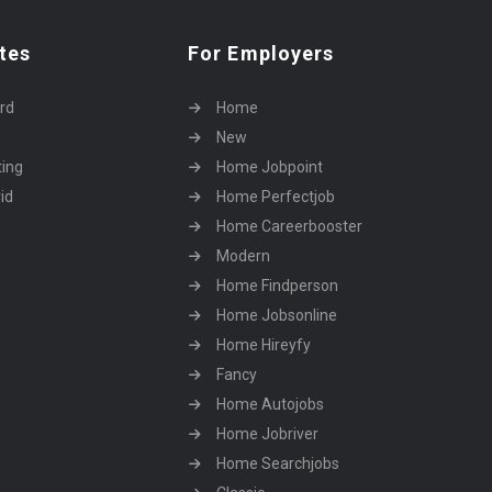
tes
For Employers
rd
Home
New
ting
Home Jobpoint
id
Home Perfectjob
Home Careerbooster
Modern
Home Findperson
Home Jobsonline
Home Hireyfy
Fancy
Home Autojobs
Home Jobriver
Home Searchjobs