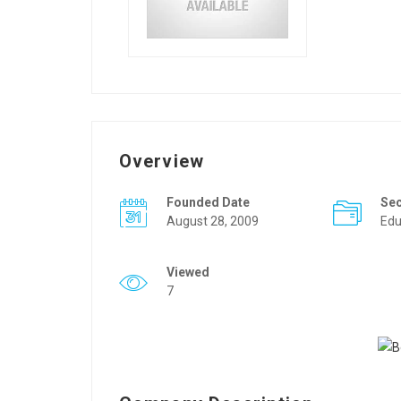
Overview
Founded Date
Se
August 28, 2009
Edu
Viewed
7