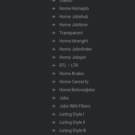
Classic
Home Homejob
Home Jobshub
Home Jobtime
Transparent
Home Hireright
Home Jobsfinder
Home Jobsjet
RTL – LTR
Home Arabic
Home Careerfy
Home Belovedjobs
Jobs
Jobs With Filters
Listing Style I
Listing Style II
Listing Style III