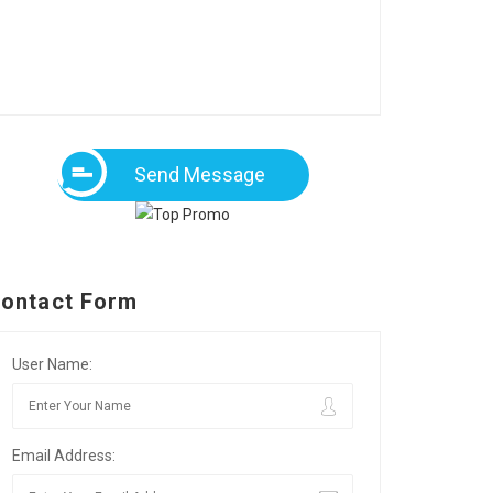
Send Message
ontact Form
User Name:
Email Address: