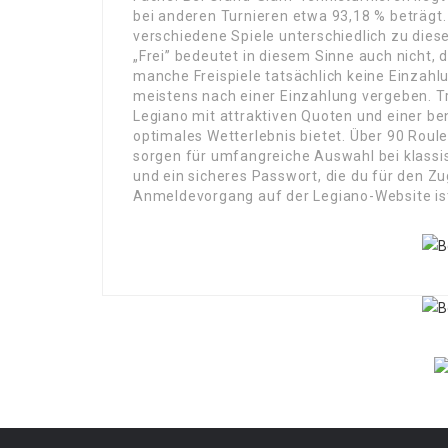
bei anderen Turnieren etwa 93,18 % beträgt
verschiedene Spiele unterschiedlich zu die
„Frei” bedeutet in diesem Sinne auch nicht,
manche Freispiele tatsächlich keine Einzahlu
meistens nach einer Einzahlung vergeben. T
Legiano mit attraktiven Quoten und einer be
optimales Wetterlebnis bietet. Über 90 Roul
sorgen für umfangreiche Auswahl bei klassi
und ein sicheres Passwort, die du für den 
Anmeldevorgang auf der Legiano-Website is