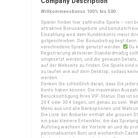
Company Description
Willkommensbonus 100% bis 500
Spieler finden hier zahlreiche Spiele – von b
attraktive Bonusangebote und benutzerfreun
Einzahlung wird dem Kundenkonto meist direk
gutgeschrieben. Der Bonusbetrag liegt dann 
verschiedene Spiele genutzt werden.
Du k
Registrierung aktivieren Standardmäßig soll
umgesetzt werden, und die genauen Details,
auf der Webseite zu finden. Die Spiele sind 
zu laufen wie auf dem Desktop, sodass kein
werden.
Denken Sie schließlich daran, dass Sie jede
Konto haben können. Die maximalen Auszahlu
Berücksichtigung Ihres VIP-Status. Das ist s
20 € oder 30 € liegen, um genau zu sein. Wä
Menü aus und alle Bankoptionen und Währun
Die Liste der Anbieter enthält alle grossen
ein paar kleinere Entwickler, die das Spiel
Aufstieg wachsen die Vorteile an und du pro
personalisierten Boni und wöchentlich Cash