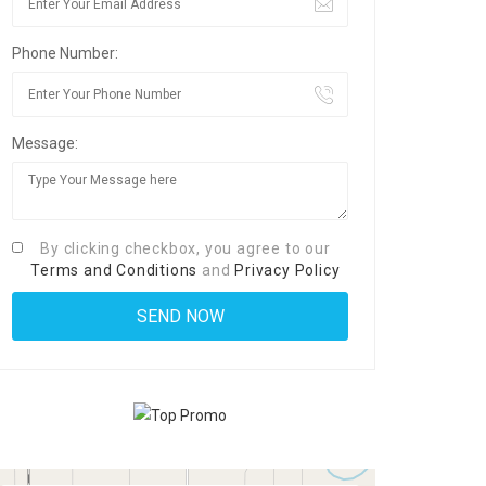
Phone Number:
Message:
By clicking checkbox, you agree to our
Terms and Conditions
and
Privacy Policy