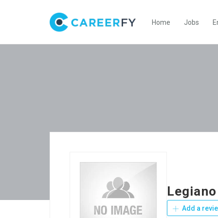
Home
Jobs
E
Legiano
Add a revi