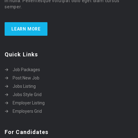
in nulla. Pellentesque volutpat odio eget diam cursus
semper.
LEARN MORE
Quick Links
Job Packages
Post New Job
Jobs Listing
Jobs Style Grid
Employer Listing
Employers Grid
For Candidates