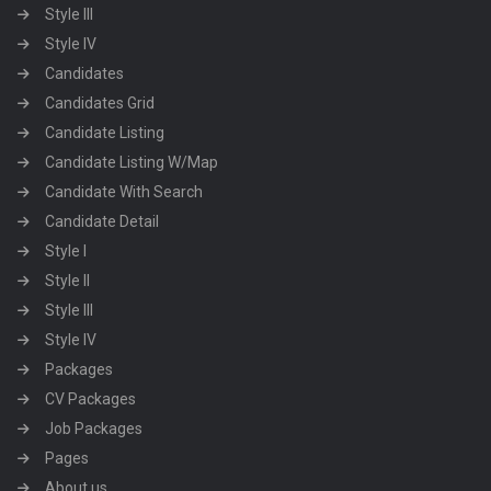
Style III
Style IV
Candidates
Candidates Grid
Candidate Listing
Candidate Listing W/Map
Candidate With Search
Candidate Detail
Style I
Style II
Style III
Style IV
Packages
CV Packages
Job Packages
Pages
About us