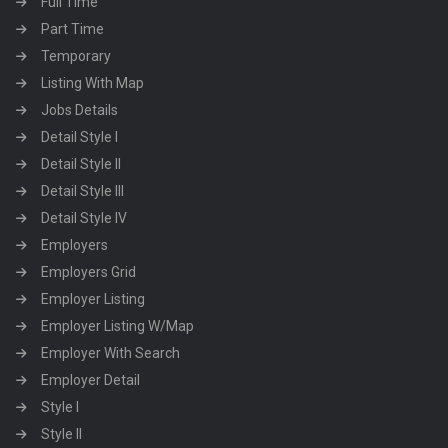
Full Time
Part Time
Temporary
Listing With Map
Jobs Details
Detail Style I
Detail Style II
Detail Style III
Detail Style IV
Employers
Employers Grid
Employer Listing
Employer Listing W/Map
Employer With Search
Employer Detail
Style I
Style II