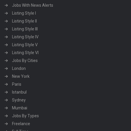
Jobs With News Alerts
Listing Style I
Listing Style II
Listing Style III
Listing Style IV
Listing Style V
Listing Style VI
Jobs By Cities
London
New York
Paris
Istanbul
Sydney
Mumbai
Jobs By Types
Freelance