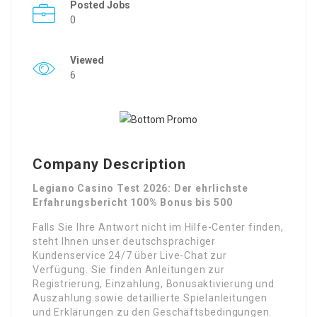
Posted Jobs
0
Viewed
6
Company Description
Legiano Casino Test 2026: Der ehrlichste
Erfahrungsbericht 100% Bonus bis 500
Falls Sie Ihre Antwort nicht im Hilfe-Center finden,
steht Ihnen unser deutschsprachiger
Kundenservice 24/7 über Live-Chat zur
Verfügung. Sie finden Anleitungen zur
Registrierung, Einzahlung, Bonusaktivierung und
Auszahlung sowie detaillierte Spielanleitungen
und Erklärungen zu den Geschäftsbedingungen.