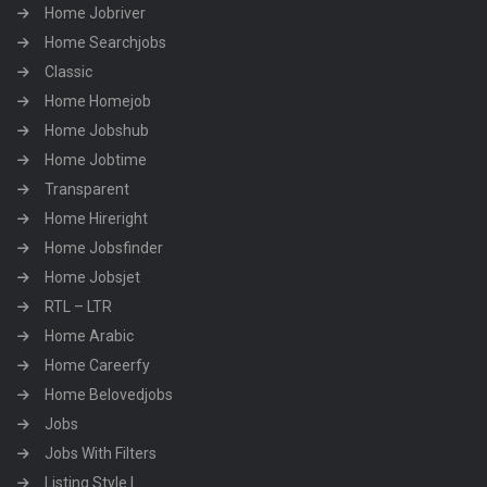
Home Jobriver
Home Searchjobs
Classic
Home Homejob
Home Jobshub
Home Jobtime
Transparent
Home Hireright
Home Jobsfinder
Home Jobsjet
RTL – LTR
Home Arabic
Home Careerfy
Home Belovedjobs
Jobs
Jobs With Filters
Listing Style I