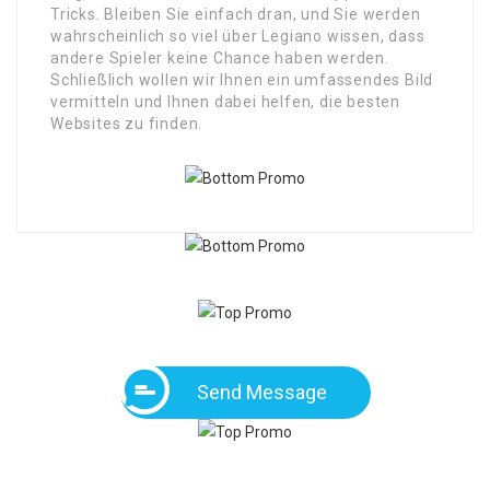
Tricks. Bleiben Sie einfach dran, und Sie werden
wahrscheinlich so viel über Legiano wissen, dass
andere Spieler keine Chance haben werden.
Schließlich wollen wir Ihnen ein umfassendes Bild
vermitteln und Ihnen dabei helfen, die besten
Websites zu finden.
Send Message