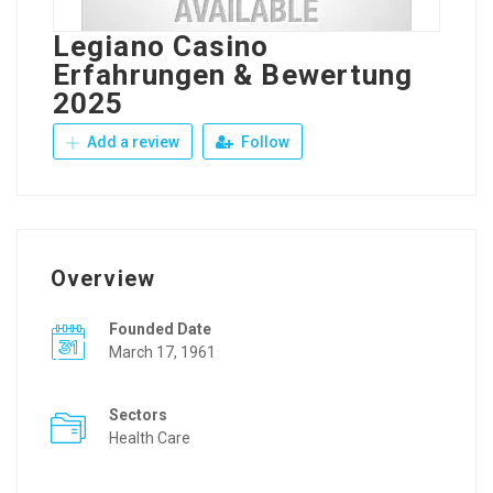
Legiano Casino
Erfahrungen & Bewertung ️
2025
Add a review
Follow
Overview
Founded Date
March 17, 1961
Sectors
Health Care