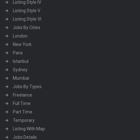
Listing Style IV
Listing Style V
Listing Style VI
Jobs By Cities
London
New York
Paris
Istanbul
Sydney
Mumbai
Jobs By Types
Freelance
Full Time
Part Time
Temporary
Listing With Map
Jobs Details