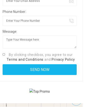
Phone Number:
Message:
By clicking checkbox, you agree to our
Terms and Conditions
and
Privacy Policy