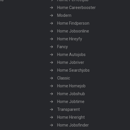
Home Careerbooster
Modern
Home Findperson
Home Jobsonline
Home Hireyfy
Fancy
Home Autojobs
Home Jobriver
Home Searchjobs
Classic
Home Homejob
Home Jobshub
Home Jobtime
Transparent
Home Hireright
Home Jobsfinder