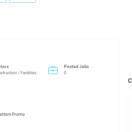
ctors
Posted Jobs
struction / Facilities
0
C