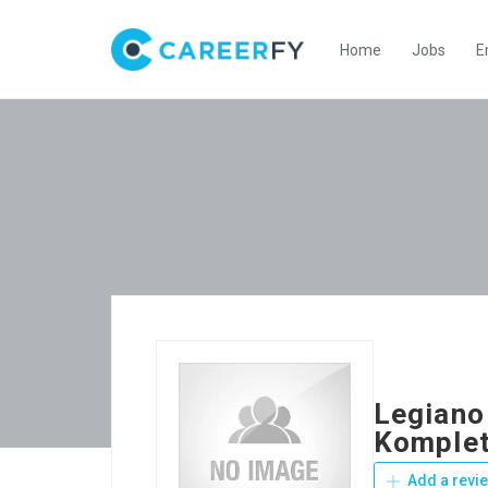
Home
Jobs
E
Legiano
Komplet
Add a revi