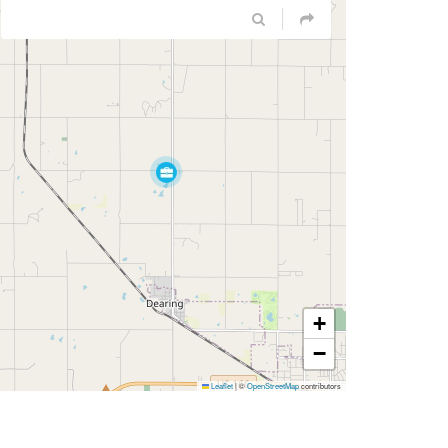
+
−
Leaflet
|
©
OpenStreetMap
contributors