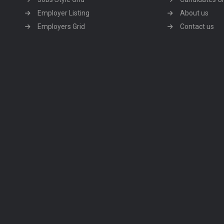
Employer Listing
About us
Employers Grid
Contact us