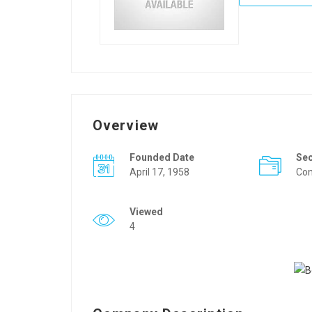
Overview
Founded Date
Se
April 17, 1958
Con
Viewed
4