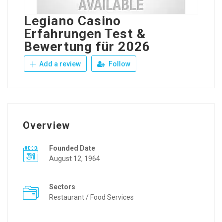
Legiano Casino
Erfahrungen Test &
Bewertung für 2026
Add a review
Follow
Overview
Founded Date
August 12, 1964
Sectors
Restaurant / Food Services