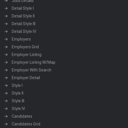
Jobs Details
Detail Style I
Detail Style II
Detail Style III
Detail Style IV
Employers
Employers Grid
Employer Listing
Employer Listing W/Map
Employer With Search
Employer Detail
Style I
Style II
Style III
Style IV
Candidates
Candidates Grid