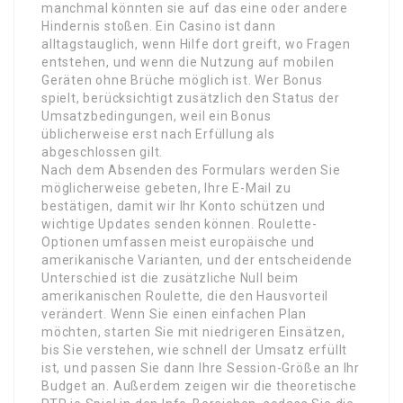
manchmal könnten sie auf das eine oder andere
Hindernis stoßen. Ein Casino ist dann
alltagstauglich, wenn Hilfe dort greift, wo Fragen
entstehen, und wenn die Nutzung auf mobilen
Geräten ohne Brüche möglich ist. Wer Bonus
spielt, berücksichtigt zusätzlich den Status der
Umsatzbedingungen, weil ein Bonus
üblicherweise erst nach Erfüllung als
abgeschlossen gilt.
Nach dem Absenden des Formulars werden Sie
möglicherweise gebeten, Ihre E-Mail zu
bestätigen, damit wir Ihr Konto schützen und
wichtige Updates senden können. Roulette-
Optionen umfassen meist europäische und
amerikanische Varianten, und der entscheidende
Unterschied ist die zusätzliche Null beim
amerikanischen Roulette, die den Hausvorteil
verändert. Wenn Sie einen einfachen Plan
möchten, starten Sie mit niedrigeren Einsätzen,
bis Sie verstehen, wie schnell der Umsatz erfüllt
ist, und passen Sie dann Ihre Session-Größe an Ihr
Budget an. Außerdem zeigen wir die theoretische