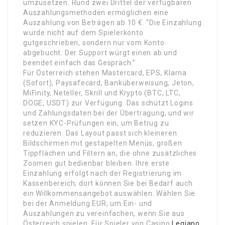
umzusetzen. Rund zwei Drittel der verfügbaren
Auszahlungsmethoden ermöglichen eine
Auszahlung von Beträgen ab 10 €. “Die Einzahlung
wurde nicht auf dem Spielerkonto
gutgeschrieben, sondern nur vom Konto
abgebucht. Der Support würgt einen ab und
beendet einfach das Gespräch.”
Für Österreich stehen Mastercard, EPS, Klarna
(Sofort), Paysafecard, Banküberweisung, Jeton,
MiFinity, Neteller, Skrill und Krypto (BTC, LTC,
DOGE, USDT) zur Verfügung. Das schützt Logins
und Zahlungsdaten bei der Übertragung, und wir
setzen KYC-Prüfungen ein, um Betrug zu
reduzieren. Das Layout passt sich kleineren
Bildschirmen mit gestapelten Menüs, großen
Tippflächen und Filtern an, die ohne zusätzliches
Zoomen gut bedienbar bleiben. Ihre erste
Einzahlung erfolgt nach der Registrierung im
Kassenbereich; dort können Sie bei Bedarf auch
ein Willkommensangebot auswählen. Wählen Sie
bei der Anmeldung EUR, um Ein- und
Auszahlungen zu vereinfachen, wenn Sie aus
Österreich spielen. Für Spieler von Casino
Legiano