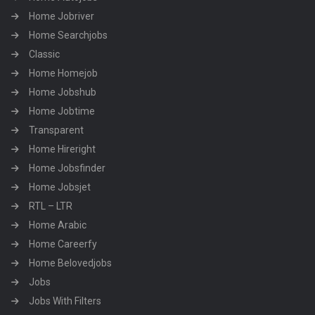
Home Jobriver
Home Searchjobs
Classic
Home Homejob
Home Jobshub
Home Jobtime
Transparent
Home Hireright
Home Jobsfinder
Home Jobsjet
RTL – LTR
Home Arabic
Home Careerfy
Home Belovedjobs
Jobs
Jobs With Filters