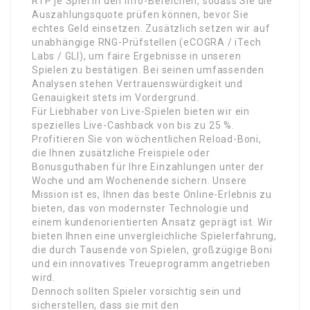
RTP je Spiel in den Info-Bereichen, sodass Sie die
Auszahlungsquote prüfen können, bevor Sie
echtes Geld einsetzen. Zusätzlich setzen wir auf
unabhängige RNG-Prüfstellen (eCOGRA / iTech
Labs / GLI), um faire Ergebnisse in unseren
Spielen zu bestätigen. Bei seinen umfassenden
Analysen stehen Vertrauenswürdigkeit und
Genauigkeit stets im Vordergrund.
Für Liebhaber von Live-Spielen bieten wir ein
spezielles Live-Cashback von bis zu 25 %.
Profitieren Sie von wöchentlichen Reload-Boni,
die Ihnen zusätzliche Freispiele oder
Bonusguthaben für Ihre Einzahlungen unter der
Woche und am Wochenende sichern. Unsere
Mission ist es, Ihnen das beste Online-Erlebnis zu
bieten, das von modernster Technologie und
einem kundenorientierten Ansatz geprägt ist. Wir
bieten Ihnen eine unvergleichliche Spielerfahrung,
die durch Tausende von Spielen, großzügige Boni
und ein innovatives Treueprogramm angetrieben
wird.
Dennoch sollten Spieler vorsichtig sein und
sicherstellen, dass sie mit den