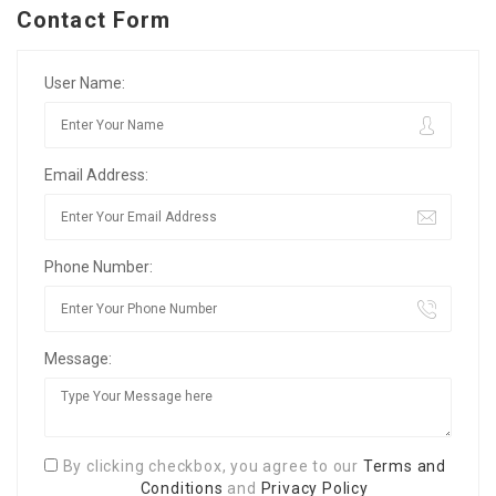
Contact Form
User Name:
Email Address:
Phone Number:
Message:
By clicking checkbox, you agree to our
Terms and
Conditions
and
Privacy Policy