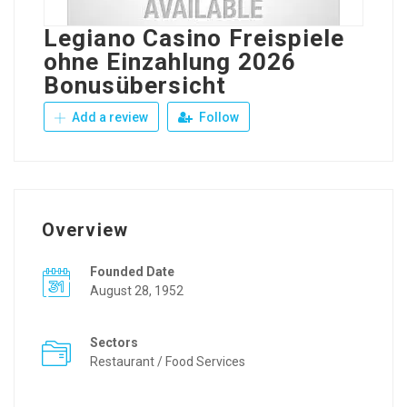
Legiano Casino Freispiele
ohne Einzahlung 2026
Bonusübersicht
Add a review
Follow
Overview
Founded Date
August 28, 1952
Sectors
Restaurant / Food Services