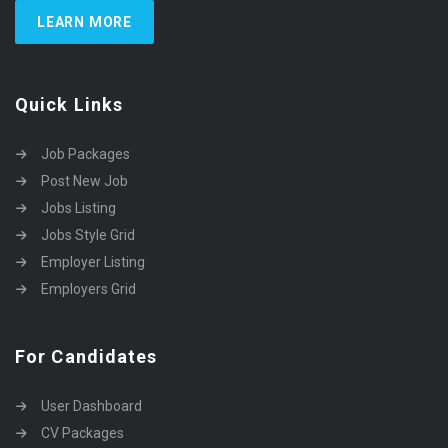
LEARN MORE
Quick Links
Job Packages
Post New Job
Jobs Listing
Jobs Style Grid
Employer Listing
Employers Grid
For Candidates
User Dashboard
CV Packages