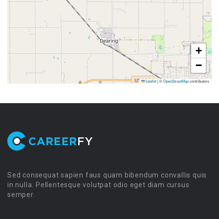
+
−
Leaflet
|
©
OpenStreetMap
contributors
Sed consequat sapien faus quam bibendum convallis quis
in nulla. Pellentesque volutpat odio eget diam cursus
semper.