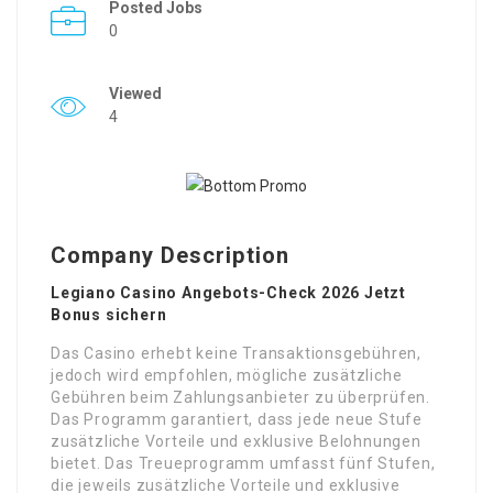
Posted Jobs
0
Viewed
4
Company Description
Legiano Casino Angebots-Check 2026 Jetzt
Bonus sichern
Das Casino erhebt keine Transaktionsgebühren,
jedoch wird empfohlen, mögliche zusätzliche
Gebühren beim Zahlungsanbieter zu überprüfen.
Das Programm garantiert, dass jede neue Stufe
zusätzliche Vorteile und exklusive Belohnungen
bietet. Das Treueprogramm umfasst fünf Stufen,
die jeweils zusätzliche Vorteile und exklusive