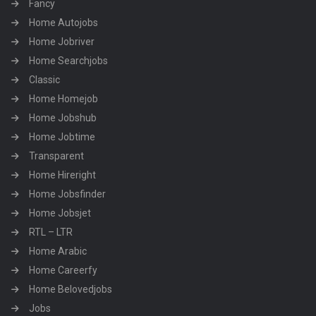
Fancy
Home Autojobs
Home Jobriver
Home Searchjobs
Classic
Home Homejob
Home Jobshub
Home Jobtime
Transparent
Home Hireright
Home Jobsfinder
Home Jobsjet
RTL – LTR
Home Arabic
Home Careerfy
Home Belovedjobs
Jobs