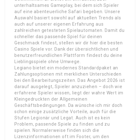
unterhaltsames Gameplay, bei dem sich Spieler
auf eine abenteuerliche Safari begeben. Unsere
Auswahl basiert sowohl auf aktuellen Trends als
auch auf unserer eigenen Erfahrung aus
zahlreichen getesteten Spielautomaten. Damit du
schneller das passende Spiel für deinen
Geschmack findest, stellen wir dir hier die besten
Casino Spiele vor. Dank der übersichtlichen und
benutzerfreundlichen Plattform findest du deine
Lieblingsspiele ohne Umwege.
Legiano bietet ein modernes Standardpaket an
Zahlungsoptionen mit merklichen Unterschieden
bei den Bearbeitungszeiten. Das Angebot 2026 ist
darauf ausgelegt, Spieler anzuziehen – doch wie
erfahrene Spieler wissen, liegt der wahre Wert im
Kleingedruckten der Allgemeinen
Geschäftsbedingungen. Da wünsche ich mir doch
schon einige zusätzliche Vorteile, auch für die
Stufen Legionär und Legat. Auch ist es kein
Problem, passende Spiele zu finden und zu
spielen. Normalerweise finden sich die
Lizenzinformationen oft im Footer, um den