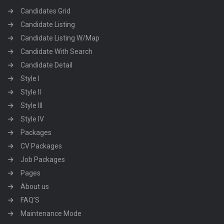
Candidates Grid
Candidate Listing
Candidate Listing W/Map
Candidate With Search
Candidate Detail
Style I
Style II
Style III
Style IV
Packages
CV Packages
Job Packages
Pages
About us
FAQ’S
Maintenance Mode