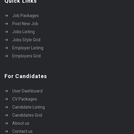
Quick Links
Job Packages
Post New Job
Jobs Listing
Jobs Style Grid
Employer Listing
Employers Grid
For Candidates
User Dashboard
CV Packages
Candidate Listing
Candidates Grid
About us
Contact us