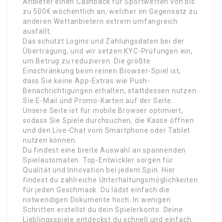
Anbieter einen Cashback für Sportwetten von bis
zu 500€ wöchentlich an, welcher im Gegensatz zu
anderen Wettanbietern extrem umfangreich
ausfällt.
Das schützt Logins und Zahlungsdaten bei der
Übertragung, und wir setzen KYC-Prüfungen ein,
um Betrug zu reduzieren. Die größte
Einschränkung beim reinen Browser-Spiel ist,
dass Sie keine App-Extras wie Push-
Benachrichtigungen erhalten; stattdessen nutzen
Sie E-Mail und Promo-Karten auf der Seite.
Unsere Seite ist für mobile Browser optimiert,
sodass Sie Spiele durchsuchen, die Kasse öffnen
und den Live-Chat vom Smartphone oder Tablet
nutzen können.
Du findest eine breite Auswahl an spannenden
Spielautomaten. Top-Entwickler sorgen für
Qualität und Innovation bei jedem Spin. Hier
findest du zahlreiche Unterhaltungsmöglichkeiten
für jeden Geschmack. Du lädst einfach die
notwendigen Dokumente hoch. In wenigen
Schritten erstellst du dein Spielerkonto. Deine
Lieblingsspiele entdeckst du schnell und einfach.