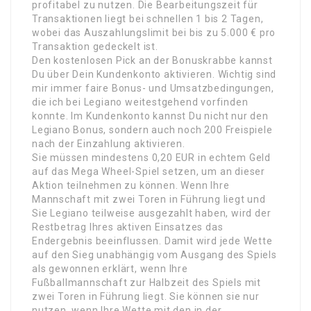
profitabel zu nutzen. Die Bearbeitungszeit für
Transaktionen liegt bei schnellen 1 bis 2 Tagen,
wobei das Auszahlungslimit bei bis zu 5.000 € pro
Transaktion gedeckelt ist.
Den kostenlosen Pick an der Bonuskrabbe kannst
Du über Dein Kundenkonto aktivieren. Wichtig sind
mir immer faire Bonus- und Umsatzbedingungen,
die ich bei Legiano weitestgehend vorfinden
konnte. Im Kundenkonto kannst Du nicht nur den
Legiano Bonus, sondern auch noch 200 Freispiele
nach der Einzahlung aktivieren.
Sie müssen mindestens 0,20 EUR in echtem Geld
auf das Mega Wheel-Spiel setzen, um an dieser
Aktion teilnehmen zu können. Wenn Ihre
Mannschaft mit zwei Toren in Führung liegt und
Sie Legiano teilweise ausgezahlt haben, wird der
Restbetrag Ihres aktiven Einsatzes das
Endergebnis beeinflussen. Damit wird jede Wette
auf den Sieg unabhängig vom Ausgang des Spiels
als gewonnen erklärt, wenn Ihre
Fußballmannschaft zur Halbzeit des Spiels mit
zwei Toren in Führung liegt. Sie können sie nur
nutzen, wenn Ihre Wette mit den in der