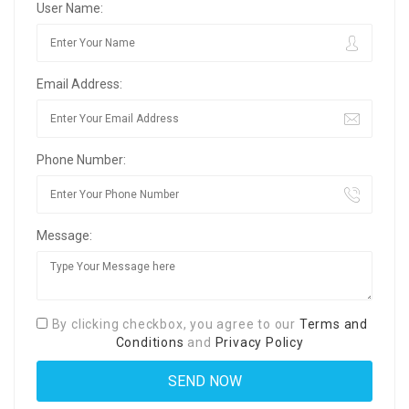
User Name:
Email Address:
Phone Number:
Message:
By clicking checkbox, you agree to our
Terms and
Conditions
and
Privacy Policy