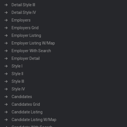
Detail Style III
Detail Style IV
Employers
Employers Grid
Employer Listing
Employer Listing W/Map
Employer With Search
Employer Detail
Style I
Style II
Style III
Style IV
Candidates
Candidates Grid
Candidate Listing
Candidate Listing W/Map