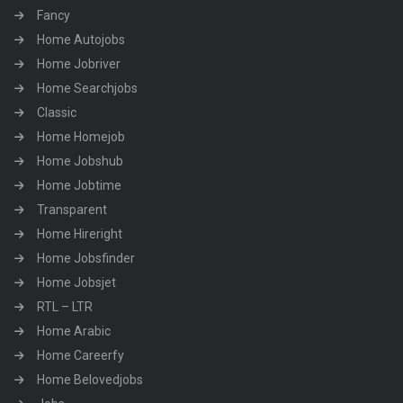
Fancy
Home Autojobs
Home Jobriver
Home Searchjobs
Classic
Home Homejob
Home Jobshub
Home Jobtime
Transparent
Home Hireright
Home Jobsfinder
Home Jobsjet
RTL – LTR
Home Arabic
Home Careerfy
Home Belovedjobs