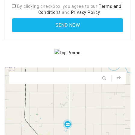
By clicking checkbox, you agree to our
Terms and
Conditions
and
Privacy Policy