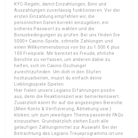
KYC-Regeln, damit Einzahlungen, Boni und
Auszahlungen zuverlässig funktionieren. Vor der
ersten Einzahlung empfehlen wir, die
persönlichen Daten korrekt einzugeben, ein
sicheres Passwort zu wählen und die
Bonusbedingungen zu prüfen. Bei uns finden Sie
5000+ Casino-Spiele, schnelle Zahlungen und
einen Willkommensbonus von bis zu 1.000 € plus
100 Freispiele. Mir bereitet es Freude, ehrliche
Berichte zu verfassen, um anderen dabei zu
helfen, sich im Casino-Dschungel
zurechtzufinden. Um dich in den Stufen
hochzuarbeiten, musst du einfach deine
Lieblingsspiele Spielen.
Hier fielen unsere Legiano Erfahrungen positiv
aus, denn die Reaktionszeit war bemerkenswert.
Zusätzlich könnt Ihr auf die angezeigten Bereiche
(Mein Konto & Verifizierung, Abhebung usw.)
klicken, um zum jeweiligen Thema passende FAQs
einzusehen. Grundsätzlich stehen Euch alle
geläufigen Zahlungsmittel zur Auswahl. Bei der
Betrachtung des Legiano Treueprogramms ist uns