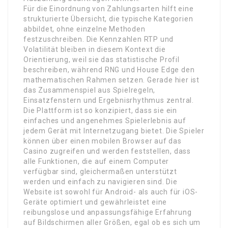
Für die Einordnung von Zahlungsarten hilft eine
strukturierte Übersicht, die typische Kategorien
abbildet, ohne einzelne Methoden
festzuschreiben. Die Kennzahlen RTP und
Volatilität bleiben in diesem Kontext die
Orientierung, weil sie das statistische Profil
beschreiben, während RNG und House Edge den
mathematischen Rahmen setzen. Gerade hier ist
das Zusammenspiel aus Spielregeln,
Einsatzfenstern und Ergebnisrhythmus zentral.
Die Plattform ist so konzipiert, dass sie ein
einfaches und angenehmes Spielerlebnis auf
jedem Gerät mit Internetzugang bietet. Die Spieler
können über einen mobilen Browser auf das
Casino zugreifen und werden feststellen, dass
alle Funktionen, die auf einem Computer
verfügbar sind, gleichermaßen unterstützt
werden und einfach zu navigieren sind. Die
Website ist sowohl für Android- als auch für iOS-
Geräte optimiert und gewährleistet eine
reibungslose und anpassungsfähige Erfahrung
auf Bildschirmen aller Größen, egal ob es sich um