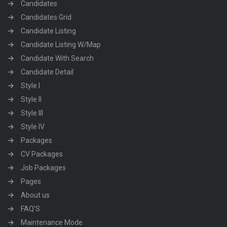
Candidates
Candidates Grid
Candidate Listing
Candidate Listing W/Map
Candidate With Search
Candidate Detail
Style I
Style II
Style III
Style IV
Packages
CV Packages
Job Packages
Pages
About us
FAQ’S
Maintenance Mode