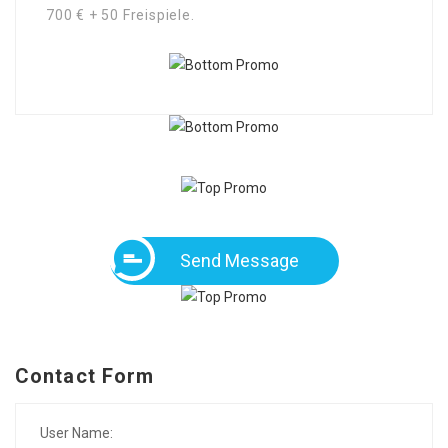
700 € + 50 Freispiele.
Send Message
Contact Form
User Name: