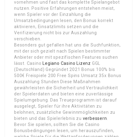
vornehmen und fast das komplette Spielangebot
nutzen. Positive Erfahrungen entstehen meist,
wenn Spieler vor der Einzahlung die
Umsatzbedingungen lesen, den Bonus korrekt
aktivieren, Einsatzlimits setzen und die
Verifizierung nicht bis zur Auszahlung
verschieben.
Besonders gut gefallen hat uns die Suchfunktion,
mit der sich gezielt nach Spielen bestimmter
Anbieter oder mit spezifischen Features suchen
lässt. Casino
Legiano Casino Lizenz
GGL
(Deutschland) Gegründet 2021 Bonus 100% bis
500€ Freispiele 200 Free Spins Umsatz 35x Bonus
Auszahlung Stunden Diese Maßnahmen
gewährleisten die Sicherheit und Vertraulichkeit
der Spielerdaten und bieten eine zuverlässige
Spielumgebung. Das Treueprogramm ist darauf
ausgelegt, Spieler für ihre Aktivitäten zu
belohnen, zusätzliche Gewinnmöglichkeiten zu
bieten und das Spielerlebnis zu
verbessern
.
Bevor Sie spielen, sollten Sie die Casino
Bonusbedingungen lesen, um herauszufinden,
welche Spiele für die Wettanforderungen zählen.