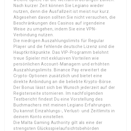
Nach kurzer Zeit können Sie Legiano wieder
nutzen, denn die Ausfallzeit ist meist nur kurz.
Abgesehen davon sollten Sie nicht versuchen, die
Beschränkungen des Casinos auf irgendeine
Weise zu umgehen, indem Sie eine VPN-
Verbindung nutzen.
Die niedrigen Auszahlungslimits für Regular
Player und die fehlende deutsche Lizenz sind die
Hauptkritikpunkte. Das VIP-Programm belohnt
treue Spieler mit exklusiven Vorteilen wie
persönlichen Account-Managern und erhöhten
Auszahlungslimits. Binance Pay erweitert die
Crypto-Optionen zusätzlich und bietet eine
direkte Anbindung an die beliebte Krypto-Börse.
Der Bonus lässt sich bei Wunsch jederzeit auf der
Registerseite stornieren. Im nachfolgenden
Testbericht findest Du eine Vorstellung des
Buchmachers mit meinen Legiano Erfahrungen.
Du kannst Einzahlungs-, Verlust- und Zeitlimits in
deinem Konto einstellen.
Die Malta Gaming Authority gilt als eine der
strengsten Glücksspielaufsichtsbehörden