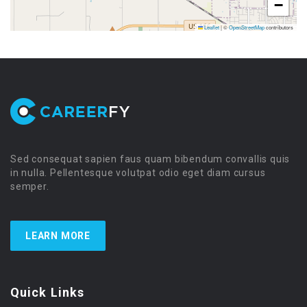
−
Leaflet
|
©
OpenStreetMap
contributors
Sed consequat sapien faus quam bibendum convallis quis
in nulla. Pellentesque volutpat odio eget diam cursus
semper.
LEARN MORE
Quick Links