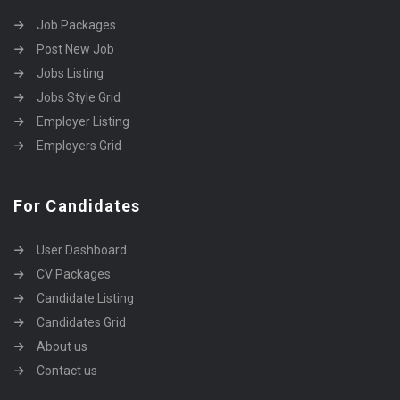
Job Packages
Post New Job
Jobs Listing
Jobs Style Grid
Employer Listing
Employers Grid
For Candidates
User Dashboard
CV Packages
Candidate Listing
Candidates Grid
About us
Contact us