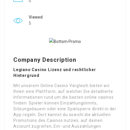
0
Viewed
5
Company Description
Legiano Casino Lizenz und rechtlicher
Hintergrund
Mit unserem Online Casino Vergleich bieten wir
Ihnen eine Plattform, auf welcher Sie detaillierte
Informationen rund um die besten online casinos
finden. Spieler können Einzahlungslimits,
Sitzungsdauern oder eine Spielsperre direkt in der
App regeln. Dort kannst du sowohl die aktuellen
Promotions des Casinos nutzen, auf deinen
Account zugreifen, Ein- und Auszahlungen