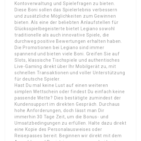
Kontoverwaltung und Spielefragen zu bieten.
Diese Boni sollen das Spielerlebnis verbessern
und zusätzliche Möglichkeiten zum Gewinnen
bieten. Als eine der beliebten Anlaufstellen für
Glücksspielbegeisterte bietet Legiano sowohl
traditionelle als auch innovative Spiele, die
durchweg positive Bewertungen erhalten haben.
Die Promotionen bei Legiano sind immer
spannend und bieten viele Boni. Greifen Sie auf
Slots, klassische Tischspiele und authentisches
Live-Gaming direkt über Ihr Mobilgerät zu, mit
schnellen Transaktionen und voller Unterstützung
für deutsche Spieler.
Hast Du mal keine Lust auf einen weiteren
simplen Wettschein oder findest Du einfach keine
passende Wette? Dies bestätigte zumindest der
Kundensupport im direkten Gespräch. Durchaus
hohe Anforderungen, doch lässt man Dir
immerhin 30 Tage Zeit, um die Bonus- und
Umsatzbedingungen zu erfüllen. Halte dazu direkt
eine Kopie des Personalausweises oder
Reisepasses bereit. Beginnen wir direkt mit dem