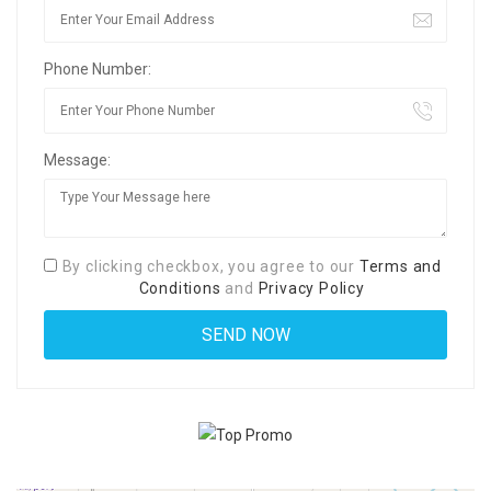
Phone Number:
Message:
By clicking checkbox, you agree to our
Terms and
Conditions
and
Privacy Policy