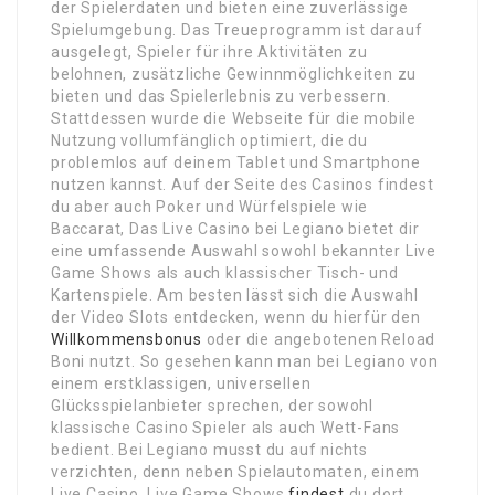
der Spielerdaten und bieten eine zuverlässige
Spielumgebung. Das Treueprogramm ist darauf
ausgelegt, Spieler für ihre Aktivitäten zu
belohnen, zusätzliche Gewinnmöglichkeiten zu
bieten und das Spielerlebnis zu verbessern.
Stattdessen wurde die Webseite für die mobile
Nutzung vollumfänglich optimiert, die du
problemlos auf deinem Tablet und Smartphone
nutzen kannst. Auf der Seite des Casinos findest
du aber auch Poker und Würfelspiele wie
Baccarat, Das Live Casino bei Legiano bietet dir
eine umfassende Auswahl sowohl bekannter Live
Game Shows als auch klassischer Tisch- und
Kartenspiele. Am besten lässt sich die Auswahl
der Video Slots entdecken, wenn du hierfür den
Willkommensbonus
oder die angebotenen Reload
Boni nutzt. So gesehen kann man bei Legiano von
einem erstklassigen, universellen
Glücksspielanbieter sprechen, der sowohl
klassische Casino Spieler als auch Wett-Fans
bedient. Bei Legiano musst du auf nichts
verzichten, denn neben Spielautomaten, einem
Live Casino, Live Game Shows
findest
du dort