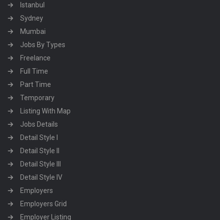
Istanbul
Sydney
Mumbai
Jobs By Types
Freelance
Full Time
Part Time
Temporary
Listing With Map
Jobs Details
Detail Style I
Detail Style II
Detail Style III
Detail Style IV
Employers
Employers Grid
Employer Listing