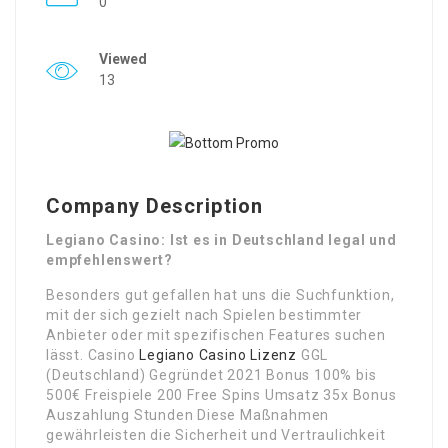
0
Viewed
13
Company Description
Legiano Casino: Ist es in Deutschland legal und
empfehlenswert?
Besonders gut gefallen hat uns die Suchfunktion,
mit der sich gezielt nach Spielen bestimmter
Anbieter oder mit spezifischen Features suchen
lässt. Casino
Legiano Casino Lizenz
GGL
(Deutschland) Gegründet 2021 Bonus 100% bis
500€ Freispiele 200 Free Spins Umsatz 35x Bonus
Auszahlung Stunden Diese Maßnahmen
gewährleisten die Sicherheit und Vertraulichkeit