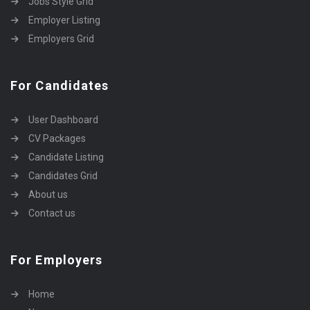
Jobs Style Grid
Employer Listing
Employers Grid
For Candidates
User Dashboard
CV Packages
Candidate Listing
Candidates Grid
About us
Contact us
For Employers
Home