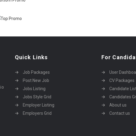
Quick Links
For Candida
Job Packages
User Dashboa
Post New Job
CV Packages
dio
Jobs Listing
Candidate Lis
Jobs Style Grid
Candidates Gr
Employer Listing
About us
Employers Grid
Contact us