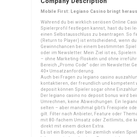
Company Description
Mobile First: Legiano Casino bringt hera
Während du bei wirklich seriösen Online Cas
Spielerprofil festlegen kannst, hast du bei 
einen Selbstausschluss zu beantragen. So 
(Return to Player) ist entscheidend, wenn du 
Gewinnchancen bei einem bestimmten Spiel s
oder im Newsletter. Mein Ziel ist es, Spieler
– ohne Marketing-Floskeln und ohne irrefüh
Bereich „Promo Code” oder im Newsletter.Ge
40× Umsatzanforderung.
Auch bei Fragen zu legiano casino auszahlu
kontaktieren, der freundlich und kompetent w
deposit können Spieler sogar ohne Einzahlu
Der legiano casino no deposit bonus wird be
Umrechnen, keine Abweichungen. Ein legiano
selten – aber manchmal gibt’s Freispiele o
gilt. Filter nach Anbieter, Feature oder Th
mit 80-fachem Umsatz oder Zeitlimits, die 
direkt mit einem dicken Extra.
Es ist ein Bonus, der bei ziemlich vielen Spiel