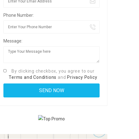
Phone Number:
Message:
By clicking checkbox, you agree to our
Terms and Conditions
and
Privacy Policy