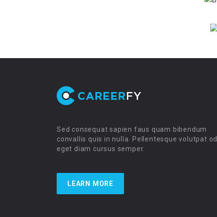
Sed consequat sapien faus quam bibendum
convallis quis in nulla. Pellentesque volutpat o
eget diam cursus semper.
LEARN MORE