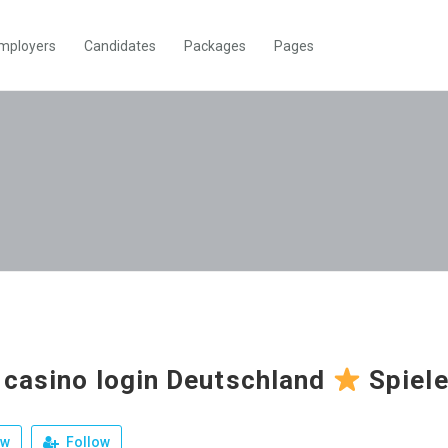
mployers
Candidates
Packages
Pages
 casino login Deutschland
Spiele
ew
Follow