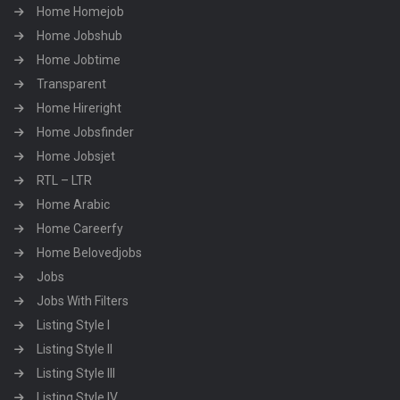
Home Homejob
Home Jobshub
Home Jobtime
Transparent
Home Hireright
Home Jobsfinder
Home Jobsjet
RTL – LTR
Home Arabic
Home Careerfy
Home Belovedjobs
Jobs
Jobs With Filters
Listing Style I
Listing Style II
Listing Style III
Listing Style IV