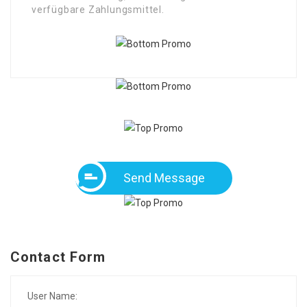
verfügbare Zahlungsmittel.
Send Message
Contact Form
User Name: