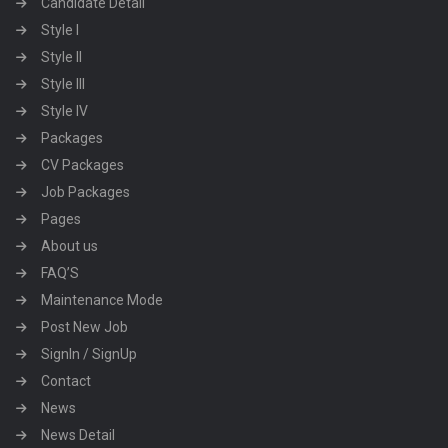
Candidate Detail
Style I
Style II
Style III
Style IV
Packages
CV Packages
Job Packages
Pages
About us
FAQ’S
Maintenance Mode
Post New Job
SignIn / SignUp
Contact
News
News Detail