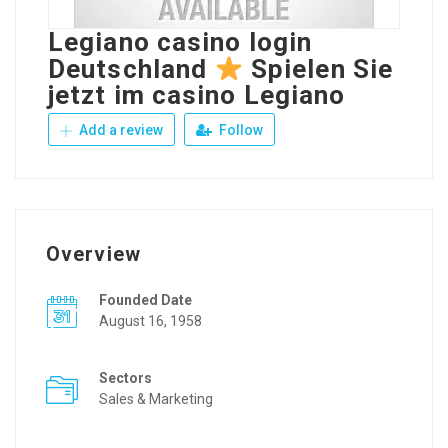
Legiano casino login
Deutschland
Spielen Sie
jetzt im casino Legiano
Add a review
Follow
Overview
Founded Date
August 16, 1958
Sectors
Sales & Marketing