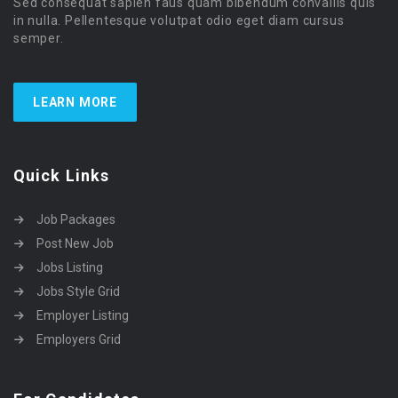
Sed consequat sapien faus quam bibendum convallis quis
in nulla. Pellentesque volutpat odio eget diam cursus
semper.
LEARN MORE
Quick Links
Job Packages
Post New Job
Jobs Listing
Jobs Style Grid
Employer Listing
Employers Grid