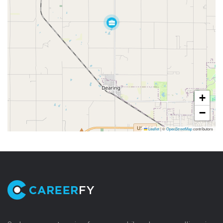
+
−
Leaflet
|
©
OpenStreetMap
contributors