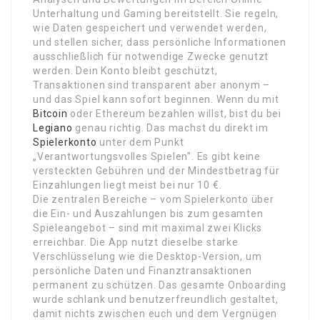
Unterhaltung und Gaming bereitstellt. Sie regeln,
wie Daten gespeichert und verwendet werden,
und stellen sicher, dass persönliche Informationen
ausschließlich für notwendige Zwecke genutzt
werden. Dein Konto bleibt geschützt,
Transaktionen sind transparent aber anonym –
und das Spiel kann sofort beginnen. Wenn du mit
Bitcoin
oder Ethereum bezahlen willst, bist du bei
Legiano
genau richtig. Das machst du direkt im
Spielerkonto
unter dem Punkt
„Verantwortungsvolles Spielen”. Es gibt keine
versteckten Gebühren und der Mindestbetrag für
Einzahlungen liegt meist bei nur 10 €.
Die zentralen Bereiche – vom Spielerkonto über
die Ein- und Auszahlungen bis zum gesamten
Spieleangebot – sind mit maximal zwei Klicks
erreichbar. Die App nutzt dieselbe starke
Verschlüsselung wie die Desktop-Version, um
persönliche Daten und Finanztransaktionen
permanent zu schützen. Das gesamte Onboarding
wurde schlank und benutzerfreundlich gestaltet,
damit nichts zwischen euch und dem Vergnügen