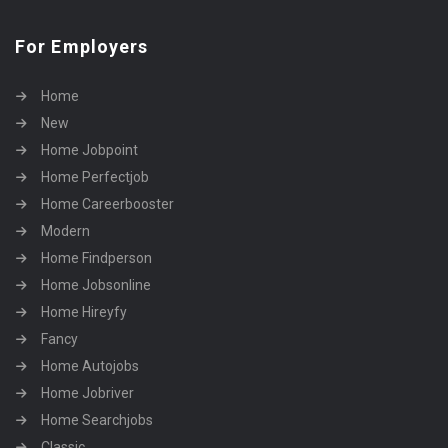
For Employers
Home
New
Home Jobpoint
Home Perfectjob
Home Careerbooster
Modern
Home Findperson
Home Jobsonline
Home Hireyfy
Fancy
Home Autojobs
Home Jobriver
Home Searchjobs
Classic