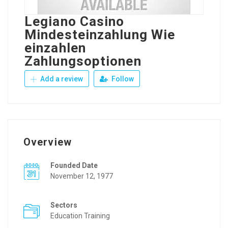
Legiano Casino
Mindesteinzahlung Wie
einzahlen
Zahlungsoptionen
Add a review
Follow
Overview
Founded Date
November 12, 1977
Sectors
Education Training