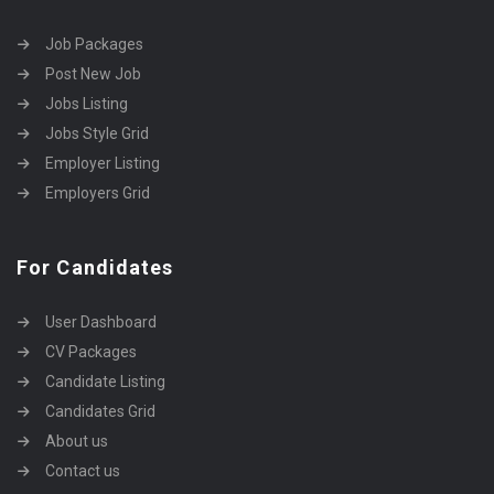
Job Packages
Post New Job
Jobs Listing
Jobs Style Grid
Employer Listing
Employers Grid
For Candidates
User Dashboard
CV Packages
Candidate Listing
Candidates Grid
About us
Contact us