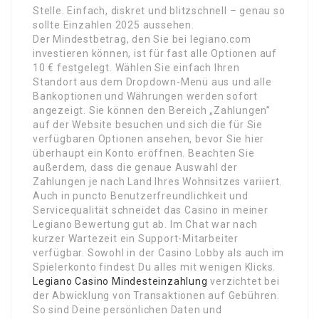
Stelle. Einfach, diskret und blitzschnell – genau so
sollte Einzahlen 2025 aussehen.
Der Mindestbetrag, den Sie bei legiano.com
investieren können, ist für fast alle Optionen auf
10 € festgelegt. Wählen Sie einfach Ihren
Standort aus dem Dropdown-Menü aus und alle
Bankoptionen und Währungen werden sofort
angezeigt. Sie können den Bereich „Zahlungen”
auf der Website besuchen und sich die für Sie
verfügbaren Optionen ansehen, bevor Sie hier
überhaupt ein Konto eröffnen. Beachten Sie
außerdem, dass die genaue Auswahl der
Zahlungen je nach Land Ihres Wohnsitzes variiert.
Auch in puncto Benutzerfreundlichkeit und
Servicequalität schneidet das Casino in meiner
Legiano Bewertung gut ab. Im Chat war nach
kurzer Wartezeit ein Support-Mitarbeiter
verfügbar. Sowohl in der Casino Lobby als auch im
Spielerkonto findest Du alles mit wenigen Klicks.
Legiano Casino Mindesteinzahlung
verzichtet bei
der Abwicklung von Transaktionen auf Gebühren.
So sind Deine persönlichen Daten und