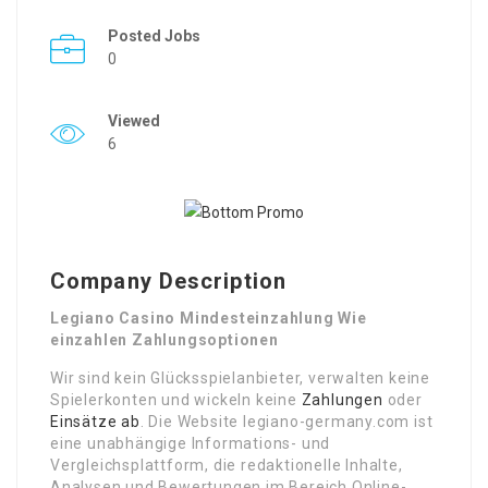
Posted Jobs
0
Viewed
6
Company Description
Legiano Casino Mindesteinzahlung Wie
einzahlen Zahlungsoptionen
Wir sind kein Glücksspielanbieter, verwalten keine
Spielerkonten und wickeln keine
Zahlungen
oder
Einsätze ab
. Die Website legiano-germany.com ist
eine unabhängige Informations- und
Vergleichsplattform, die redaktionelle Inhalte,
Analysen und Bewertungen im Bereich Online-