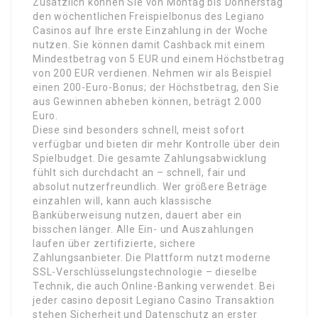
Zusätzlich können Sie von Montag bis Donnerstag
den wöchentlichen Freispielbonus des Legiano
Casinos auf Ihre erste Einzahlung in der Woche
nutzen. Sie können damit Cashback mit einem
Mindestbetrag von 5 EUR und einem Höchstbetrag
von 200 EUR verdienen. Nehmen wir als Beispiel
einen 200-Euro-Bonus; der Höchstbetrag, den Sie
aus Gewinnen abheben können, beträgt 2.000
Euro.
Diese sind besonders schnell, meist sofort
verfügbar und bieten dir mehr Kontrolle über dein
Spielbudget. Die gesamte Zahlungsabwicklung
fühlt sich durchdacht an – schnell, fair und
absolut nutzerfreundlich. Wer größere Beträge
einzahlen will, kann auch klassische
Banküberweisung nutzen, dauert aber ein
bisschen länger. Alle Ein- und Auszahlungen
laufen über zertifizierte, sichere
Zahlungsanbieter. Die Plattform nutzt moderne
SSL-Verschlüsselungstechnologie – dieselbe
Technik, die auch Online-Banking verwendet. Bei
jeder casino deposit Legiano Casino Transaktion
stehen Sicherheit und Datenschutz an erster