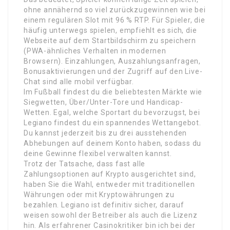
ohne annähernd so viel zurückzugewinnen wie bei
einem regulären Slot mit 96 % RTP. Für Spieler, die
häufig unterwegs spielen, empfiehlt es sich, die
Webseite auf dem Startbildschirm zu speichern
(PWA-ähnliches Verhalten in modernen
Browsern). Einzahlungen, Auszahlungsanfragen,
Bonusaktivierungen und der Zugriff auf den Live-
Chat sind alle mobil verfügbar.
Im Fußball findest du die beliebtesten Märkte wie
Siegwetten, Über/Unter-Tore und Handicap-
Wetten. Egal, welche Sportart du bevorzugst, bei
Legiano findest du ein spannendes Wettangebot.
Du kannst jederzeit bis zu drei ausstehenden
Abhebungen auf deinem Konto haben, sodass du
deine Gewinne flexibel verwalten kannst.
Trotz der Tatsache, dass fast alle
Zahlungsoptionen auf Krypto ausgerichtet sind,
haben Sie die Wahl, entweder mit traditionellen
Währungen oder mit Kryptowährungen zu
bezahlen. Legiano ist definitiv sicher, darauf
weisen sowohl der Betreiber als auch die Lizenz
hin. Als erfahrener Casinokritiker bin ich bei der