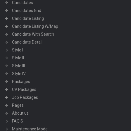
Candidates
Candidates Grid
Candidate Listing
Candidate Listing W/Map
Candidate With Search
Candidate Detail
Style I
Style II
Style III
Style IV
Packages
CV Packages
Job Packages
Pages
About us
FAQ’S
Maintenance Mode