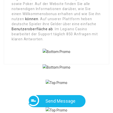
sowie Poker. Auf der Website finden Sie alle
notwendigen Informationen darüber, wie Sie
einen Willkommensbonus erhalten und wie Sie ihn
nutzen
können
. Auf unserer Plattform heben
deutsche Spieler ihre Gelder über eine einfache
Benutzeroberfläche ab
. Im Legiano Casino
bearbeitet der Support täglich 850 Anfragen mit
klaren Antworten.
Send Message