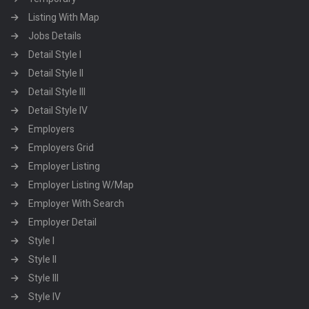
Listing With Map
Jobs Details
Detail Style I
Detail Style II
Detail Style III
Detail Style IV
Employers
Employers Grid
Employer Listing
Employer Listing W/Map
Employer With Search
Employer Detail
Style I
Style II
Style III
Style IV