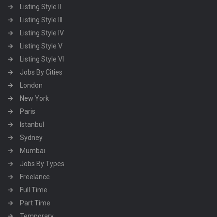
Listing Style II
Listing Style III
Listing Style IV
Listing Style V
Listing Style VI
Jobs By Cities
London
New York
Paris
Istanbul
Sydney
Mumbai
Jobs By Types
Freelance
Full Time
Part Time
Temporary