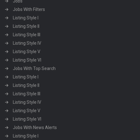
Jobs
Jobs With Filters
Listing Style I
Listing Style II
Listing Style III
Listing Style IV
Listing Style V
Listing Style VI
Jobs With Top Search
Listing Style I
Listing Style II
Listing Style III
Listing Style IV
Listing Style V
Listing Style VI
Jobs With News Alerts
Listing Style I