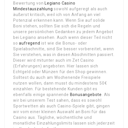
Bewertung von
Legiano Casino
Mindestauszahlung
sowohl aufgeregt als auch
äußerst kritisch, weil ich von Anfang an viel
Potenzial erkennen kann. Wenn Sie auf solide
Boni stehen, sollten Sie sich die Regeln und
unsere persönlichen Gedanken zu jedem Angebot
bei Legiano ansehen. Auch wenn dieser Teil nicht
so
aufregend
ist wie die Bonus- oder
Spielabschnitte, sind Sie besser vorbereitet, wenn
Sie verstehen, was in diesen Abschnitten passiert.
Dieser wird mitunter auch im Zet Casino
(Erfahrungen) angeboten. Hier lassen sich
Echtgeld oder Münzen für den Shop gewinnen.
Solltest du auch am Wochenende Freispiele
nutzen wollen, dann musst du mindestens 50€
einzahlen. Für bestehende Kunden gibt es
ebenfalls einige spannende
Bonusangebote
. Als
wir bei unserem Test sahen, dass es sowohl
Sportwetten als auch Casino-Spiele gibt, gingen
wir vom einer kleinen Auswahl an Boni für das
Casino aus. Tägliche, wöchentliche und
monatliche Einzahlungslimits lassen sich jederzeit