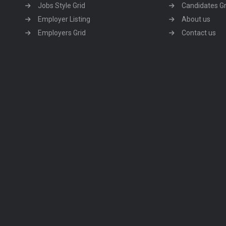
Jobs Style Grid
Candidates Gr
Employer Listing
About us
Employers Grid
Contact us