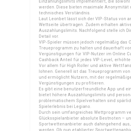
Einzahlungslimits implementiert, die sowohl
werden. Diese bieten maximale Anonymität u
technisches Verständnis.
Laut Leonbet lässt sich der VIP-Status von 
Wettseite übertragen. Zudem erhalten aktiv
Auszahlungslimits. Nachfolgend stelle ich D
Detail vor.
VIP-Spieler müssen jedoch regelmäßig das C
Treueprogramm zu halten und dauerhaft von 
Vergünstigungen für VIP-Nutzer im Online C
Cashback Anteil für jedes VIP-Level, erhöht
Vor allem für High Roller und aktive Wettfan
lohnen. Generell ist das Treueprogramm vo
und ermöglicht Nutzern, mit der regelmäßig
Vergünstigungen zu profitieren.
Es gibt eine benutzerfreundliche App und e
bietet höhere Auszahlungslimits und personal
problematischem Spielverhalten sind spärlic
Spielerlebnis bei Legiano.
Durch sein umfangreiches Wettprogramm verd
Glücksspielanbieter absolute Bestnoten – u
Sportwettenanbieter auch dahingehend aus,
werden. Ob nun etablierter Sportwettenanbi