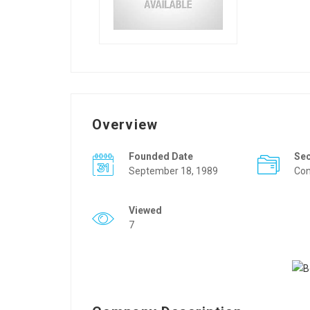
Overview
Founded Date
Se
September 18, 1989
Con
Viewed
7