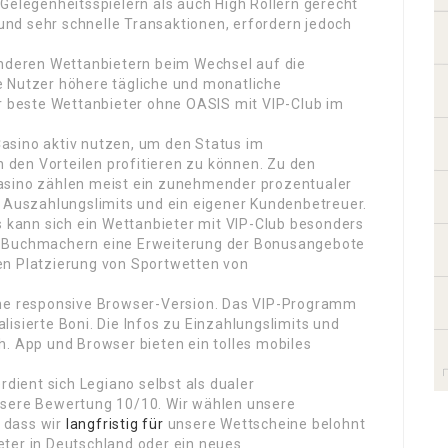
 Gelegenheitsspielern als auch High Rollern gerecht
nd sehr schnelle Transaktionen, erfordern jedoch
anderen Wettanbietern beim Wechsel auf die
e Nutzer höhere tägliche und monatliche
ir beste Wettanbieter ohne OASIS mit VIP-Club im
asino aktiv nutzen, um den Status im
den Vorteilen profitieren zu können. Zu den
asino zählen meist ein zunehmender prozentualer
e Auszahlungslimits und ein eigener Kundenbetreuer.
s kann sich ein Wettanbieter mit VIP-Club besonders
n Buchmachern eine Erweiterung der Bonusangebote
en Platzierung von Sportwetten von
ine responsive Browser-Version. Das VIP-Programm
isierte Boni. Die Infos zu Einzahlungslimits und
h. App und Browser bieten ein tolles mobiles
ient sich Legiano selbst als dualer
nsere Bewertung 10/10. Wir wählen unsere
 dass wir
langfristig für
unsere Wettscheine belohnt
eter in Deutschland oder ein neues