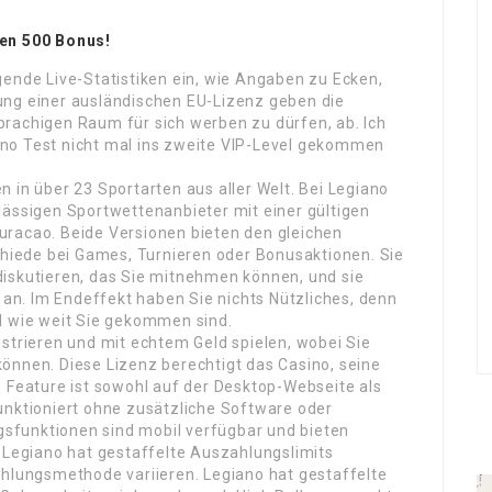
nen 500 Bonus!
gende Live-Statistiken ein, wie Angaben zu Ecken,
ung einer ausländischen EU-Lizenz geben die
prachigen Raum für sich werben zu dürfen, ab. Ich
no Test nicht mal ins zweite VIP-Level gekommen
 in über 23 Sportarten aus aller Welt. Bei Legiano
lässigen Sportwettenanbieter mit einer gültigen
uracao. Beide Versionen bieten den gleichen
iede bei Games, Turnieren oder Bonusaktionen. Sie
diskutieren, das Sie mitnehmen können, und sie
n. Im Endeffekt haben Sie nichts Nützliches, denn
l wie weit Sie gekommen sind.
istrieren und mit echtem Geld spielen, wobei Sie
önnen. Diese Lizenz berechtigt das Casino, seine
s Feature ist sowohl auf der Desktop-Webseite als
unktioniert ohne zusätzliche Software oder
ngsfunktionen sind mobil verfügbar und bieten
. Legiano hat gestaffelte Auszahlungslimits
ahlungsmethode variieren. Legiano hat gestaffelte