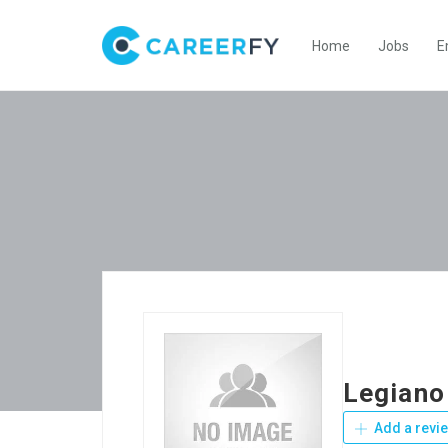
Home
Jobs
E
Legiano
Add a revi