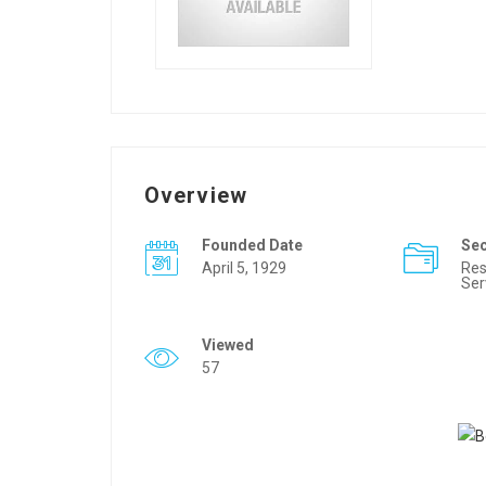
Overview
Founded Date
Se
April 5, 1929
Res
Ser
Viewed
57