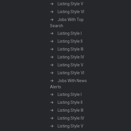
Listing Style V
Listing Style VI
Jobs With Top
Search
Listing Style I
Listing Style II
Listing Style III
Listing Style IV
Listing Style V
Listing Style VI
Jobs With News
Alerts
Listing Style I
Listing Style II
Listing Style III
Listing Style IV
Listing Style V