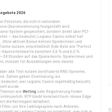
Angebote 2026
n Personen, die sich in nationalen
eine Übereinstimmung festgestellt wird.
sino-System gespeichert, sondern direkt über PCI-
itet — das bedeutet, Legiano Casino selbst hat
ls. Ohne aktiven Bonus können Spielerinnen und
Tische nutzen, einschließlich Side-Bets wie “Perfect
ne Hausvorteilswerte zwischen 3,6 % und 6,5 %
 0–24 Stunden auf das Spielerkonto. Spielerinnen und
tzen, müssen für Auszahlungen eine zweite
 aber alle Titel nutzen zertifizierte RNG-Systeme,
ind. Zahlen geben Orientierung, wo
 bedeutet, wer Legiano Casino regelmäßig besucht,
pielt wurde.
ge Themen wie
Wetting
oder Registrierung finden
ontinuierlich. RTP bleibt konstant hoch. House Edge
rt die Kernregeln detailliert.
Filter, um Ihre Lieblingsspiele nach Anbieter,
auswahl im Legiano Casino ist gigantisch, was sich in