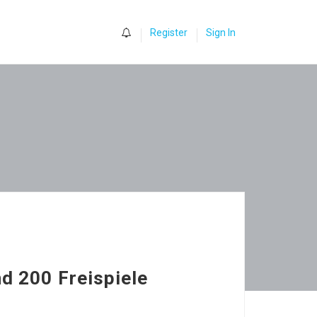
0
Register
Sign In
d 200 Freispiele