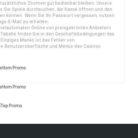
 zusätzliches Zoomen gut bedienbar bleiben. Unsere
ss Sie Spiele durchsuchen, die Kasse öffnen und den
en können. Wenn Sie Ihr Passwort vergessen, nutzen
ngs-E-Mail zu erhalten.
Spielautomaten Online von preisgekrönten Anbietern
 Tabelle finden Sie in den Geschäftsbedingungen des
 Einziges Manko ist das Fehlen von
 die Benutzeroberfläche und Menüs des Casinos