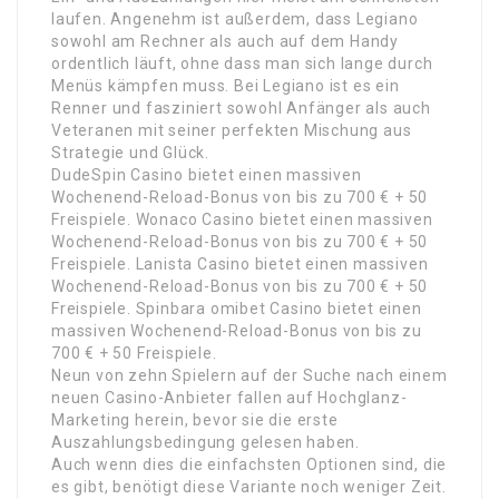
laufen. Angenehm ist außerdem, dass Legiano
sowohl am Rechner als auch auf dem Handy
ordentlich läuft, ohne dass man sich lange durch
Menüs kämpfen muss. Bei Legiano ist es ein
Renner und fasziniert sowohl Anfänger als auch
Veteranen mit seiner perfekten Mischung aus
Strategie und Glück.
DudeSpin Casino bietet einen massiven
Wochenend-Reload-Bonus von bis zu 700 € + 50
Freispiele. Wonaco Casino bietet einen massiven
Wochenend-Reload-Bonus von bis zu 700 € + 50
Freispiele. Lanista Casino bietet einen massiven
Wochenend-Reload-Bonus von bis zu 700 € + 50
Freispiele. Spinbara omibet Casino bietet einen
massiven Wochenend-Reload-Bonus von bis zu
700 € + 50 Freispiele.
Neun von zehn Spielern auf der Suche nach einem
neuen Casino-Anbieter fallen auf Hochglanz-
Marketing herein, bevor sie die erste
Auszahlungsbedingung gelesen haben.
Auch wenn dies die einfachsten Optionen sind, die
es gibt, benötigt diese Variante noch weniger Zeit.