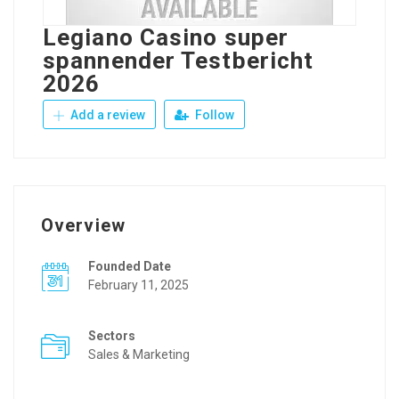
Legiano Casino super
spannender Testbericht
2026
Add a review
Follow
Overview
Founded Date
February 11, 2025
Sectors
Sales & Marketing