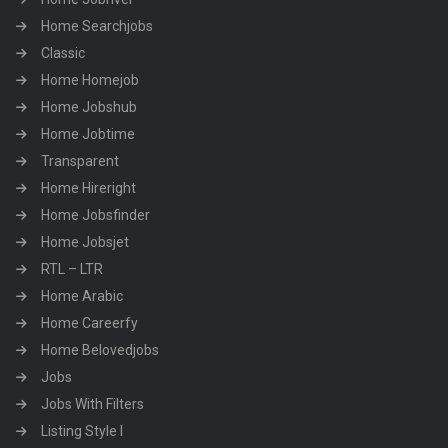
Home Searchjobs
Classic
Home Homejob
Home Jobshub
Home Jobtime
Transparent
Home Hireright
Home Jobsfinder
Home Jobsjet
RTL – LTR
Home Arabic
Home Careerfy
Home Belovedjobs
Jobs
Jobs With Filters
Listing Style I