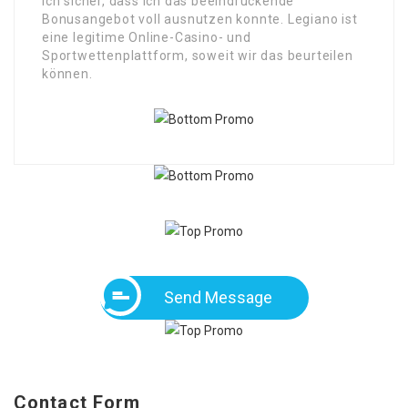
ich sicher, dass ich das beeindruckende
Bonusangebot voll ausnutzen konnte. Legiano ist
eine legitime Online-Casino- und
Sportwettenplattform, soweit wir das beurteilen
können.
Send Message
Contact Form