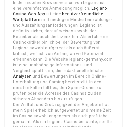
In der mobilen Browserversion von Legiano ist
eine vereinfachte Anmeldung möglich.
Legiano
Casino Web App
ist eine
benutzerfreundliche
Wettplattform
mit niedrigen Mindesteinzahlungs-
und Auszahlungsanforderungen. Legiano ist
definitiv sicher, darauf weisen sowohl der
Betreiber als auch die Lizenz hin. Als erfahrener
Casinokritiker bin ich bei der Bewertung von
Legiano sowohl aufgeregt als auch äußerst
kritisch, weil ich von Anfang an viel Potenzial
erkennen kann. Die Website legiano-germany.com
ist eine unabhängige Informations- und
Vergleichsplattform, die redaktionelle Inhalte,
Analysen
und Bewertungen im Bereich Online-
Unterhaltung und Gaming bereitstellt. In den
meisten Fällen hilft es, den Spam-Ordner zu
prüfen oder die Adresse des Casinos zu den
sicheren Absendern hinzuzufügen.
Die Vielfalt und Großzügigkeit der Angebote hat
mein Spiel erheblich aufgewertet und meine Zeit
im Casino sowohl angenehm als auch profitabel
gemacht. Als ich Legiano Casino besuchte, stellte