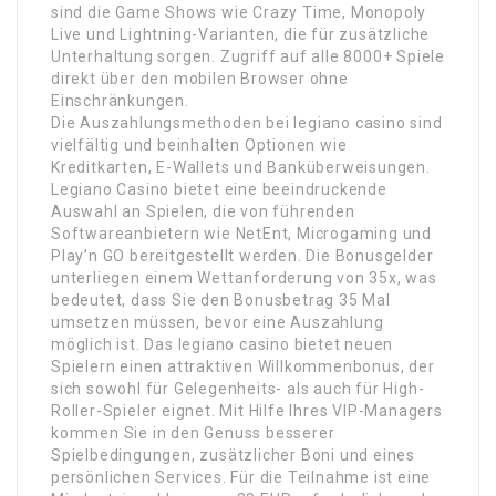
sind die Game Shows wie Crazy Time, Monopoly
Live und Lightning-Varianten, die für zusätzliche
Unterhaltung sorgen. Zugriff auf alle 8000+ Spiele
direkt über den mobilen Browser ohne
Einschränkungen.
Die Auszahlungsmethoden bei legiano casino sind
vielfältig und beinhalten Optionen wie
Kreditkarten, E-Wallets und Banküberweisungen.
Legiano Casino bietet eine beeindruckende
Auswahl an Spielen, die von führenden
Softwareanbietern wie NetEnt, Microgaming und
Play’n GO bereitgestellt werden. Die Bonusgelder
unterliegen einem Wettanforderung von 35x, was
bedeutet, dass Sie den Bonusbetrag 35 Mal
umsetzen müssen, bevor eine Auszahlung
möglich ist. Das legiano casino bietet neuen
Spielern einen attraktiven Willkommenbonus, der
sich sowohl für Gelegenheits- als auch für High-
Roller-Spieler eignet. Mit Hilfe Ihres VIP-Managers
kommen Sie in den Genuss besserer
Spielbedingungen, zusätzlicher Boni und eines
persönlichen Services. Für die Teilnahme ist eine