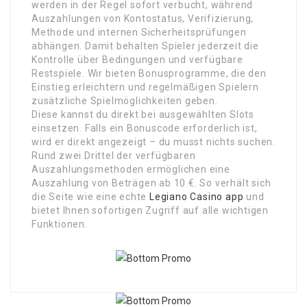
werden in der Regel sofort verbucht, während
Auszahlungen von Kontostatus, Verifizierung,
Methode und internen Sicherheitsprüfungen
abhängen. Damit behalten Spieler jederzeit die
Kontrolle über Bedingungen und verfügbare
Restspiele. Wir bieten Bonusprogramme, die den
Einstieg erleichtern und regelmäßigen Spielern
zusätzliche Spielmöglichkeiten geben.
Diese kannst du direkt bei ausgewählten Slots
einsetzen. Falls ein Bonuscode erforderlich ist,
wird er direkt angezeigt – du musst nichts suchen.
Rund zwei Drittel der verfügbaren
Auszahlungsmethoden ermöglichen eine
Auszahlung von Beträgen ab 10 €. So verhält sich
die Seite wie eine echte
Legiano Casino app
und
bietet Ihnen sofortigen Zugriff auf alle wichtigen
Funktionen.