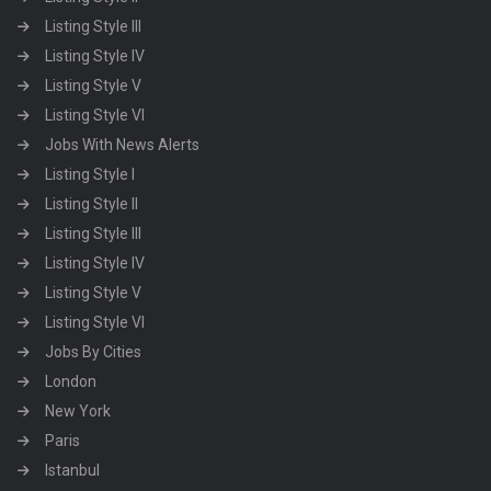
Listing Style III
Listing Style IV
Listing Style V
Listing Style VI
Jobs With News Alerts
Listing Style I
Listing Style II
Listing Style III
Listing Style IV
Listing Style V
Listing Style VI
Jobs By Cities
London
New York
Paris
Istanbul