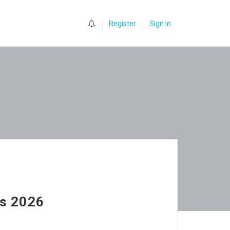
0
Register
Sign In
us 2026