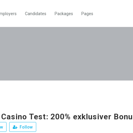
mployers
Candidates
Packages
Pages
 Casino Test: 200% exklusiver Bon
ew
Follow