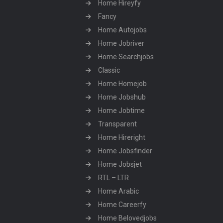
Home Hireyfy
Fancy
Home Autojobs
Home Jobriver
Home Searchjobs
Classic
Home Homejob
Home Jobshub
Home Jobtime
Transparent
Home Hireright
Home Jobsfinder
Home Jobsjet
RTL – LTR
Home Arabic
Home Careerfy
Home Belovedjobs