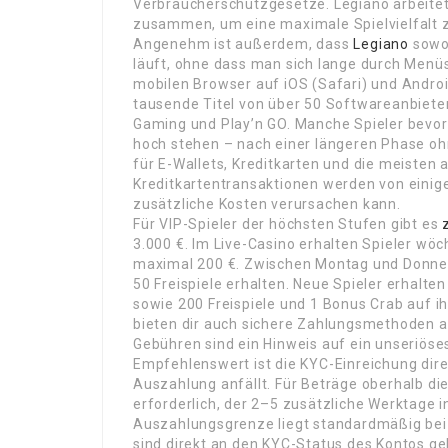
Verbraucherschutzgesetze. Legiano arbeitet
zusammen, um eine maximale Spielvielfalt z
Angenehm ist außerdem, dass
Legiano
sowoh
läuft, ohne dass man sich lange durch Men
mobilen Browser auf iOS (Safari) und Andr
tausende Titel von über 50 Softwareanbietern
Gaming und Play’n GO. Manche Spieler bevor
hoch stehen – nach einer längeren Phase oh
für E-Wallets, Kreditkarten und die meisten
Kreditkartentransaktionen werden von einig
zusätzliche Kosten verursachen kann.
Für VIP-Spieler der höchsten Stufen gibt es
3.000 €. Im Live-Casino erhalten Spieler wöc
maximal 200 €. Zwischen Montag und Donners
50 Freispiele erhalten. Neue Spieler erhalte
sowie 200 Freispiele und 1 Bonus Crab auf ih
bieten dir auch sichere Zahlungsmethoden 
Gebühren sind ein Hinweis auf ein unseriöse
Empfehlenswert ist die KYC-Einreichung direk
Auszahlung anfällt. Für Beträge oberhalb di
erforderlich, der 2–5 zusätzliche Werktage
Auszahlungsgrenze liegt standardmäßig bei 
sind direkt an den KYC-Status des Kontos ge