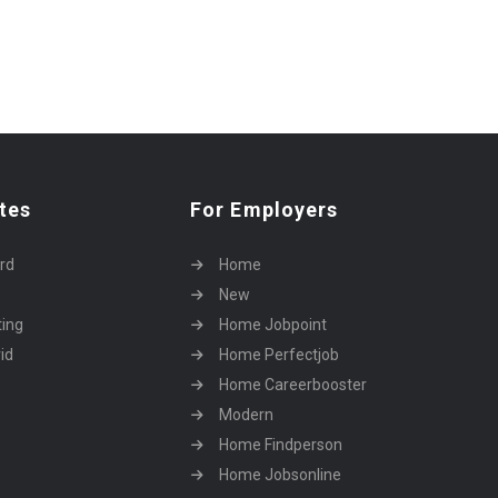
tes
For Employers
rd
Home
New
ting
Home Jobpoint
id
Home Perfectjob
Home Careerbooster
Modern
Home Findperson
Home Jobsonline