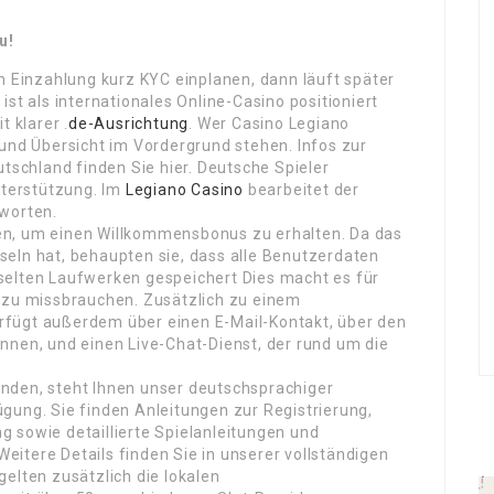
u!
en Einzahlung kurz KYC einplanen, dann läuft später
ist als internationales Online-Casino positioniert
t klarer .
de-Ausrichtung
. Wer Casino Legiano
 und Übersicht im Vordergrund stehen. Infos zur
utschland finden Sie hier. Deutsche Spieler
nterstützung. Im
Legiano Casino
bearbeitet der
tworten.
en, um einen Willkommensbonus zu erhalten. Da das
eln hat, behaupten sie, dass alle Benutzerdaten
selten Laufwerken gespeichert Dies macht es für
d zu missbrauchen. Zusätzlich zu einem
rfügt außerdem über einen E-Mail-Kontakt, über den
nnen, und einen Live-Chat-Dienst, der rund um die
 finden, steht Ihnen unser deutschsprachiger
gung. Sie finden Anleitungen zur Registrierung,
 sowie detaillierte Spielanleitungen und
itere Details finden Sie in unserer vollständigen
elten zusätzlich die lokalen