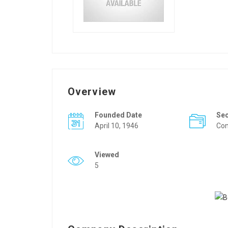
Overview
Founded Date
Se
April 10, 1946
Con
Viewed
5