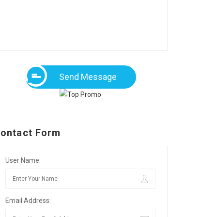
Send Message
ontact Form
User Name:
Email Address: